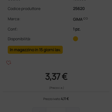
Codice produttore
25620
link
Marca:
GIMA
Conf.
:
1 pz.
Disponibilità:
In magazzino in 15 giorni lav.
heart_plus
3,37 €
(Prezzo i.e.)
4,11 €
Prezzo ivato