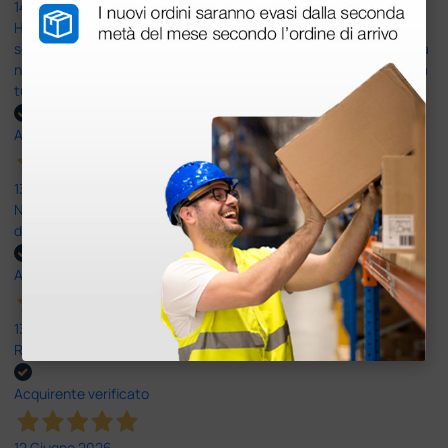
14 Luglio 2026
Ho acquistato un ecografo da Doctor Shop e sono rimasto molto
soddisfatto dell'esperienza. Apparecchiatura di qualità, consegna
nei tempi previsti e un servizio clienti disponibile che ha risposto a
tutti i miei dubbi prima dell'acquisto. Consigliato
Acquirente verificato
13 Luglio 2026
Nulla da eccepire. Tutto estremamente chiaro e corretto,
dall’ordine alla consegna.
Acquirente verificato
13 Luglio 2026
Rapidi, disponibili ben forniti
Acquirente verificato
12 Giugno 2026