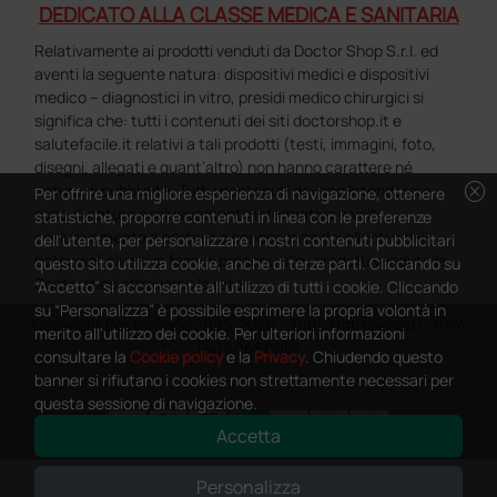
DEDICATO ALLA CLASSE MEDICA E SANITARIA
Relativamente ai prodotti venduti da Doctor Shop S.r.l. ed
aventi la seguente natura: dispositivi medici e dispositivi
medico – diagnostici in vitro, presidi medico chirurgici si
significa che: tutti i contenuti dei siti doctorshop.it e
salutefacile.it relativi a tali prodotti (testi, immagini, foto,
disegni, allegati e quant’altro) non hanno carattere né
cancel
natura di pubblicità. Tutti i contenuti devono intendersi e
Per offrire una migliore esperienza di navigazione, ottenere
sono di natura esclusivamente informativa e volti
statistiche, proporre contenuti in linea con le preferenze
esclusivamente a portare a conoscenza dei clienti e dei
dell'utente, per personalizzare i nostri contenuti pubblicitari
potenziali clienti in fase di preacquisto i prodotti venduti da
questo sito utilizza cookie, anche di terze parti. Cliccando su
Doctorshop attraverso la rete.
“Accetto” si acconsente all'utilizzo di tutti i cookie. Cliccando
su “Personalizza” è possibile esprimere la propria volontà in
Copyright DoctorShop 2005-2026 - Tutti diritti riservati - P.IVA
merito all'utilizzo dei cookie. Per ulteriori informazioni
04760660961
consultare la
Cookie policy
e la
Privacy
. Chiudendo questo
banner si rifiutano i cookies non strettamente necessari per
questa sessione di navigazione.
Accetta
0
This site is protected by reCAPTCHA and the Google
Privacy Policy
and
Personalizza