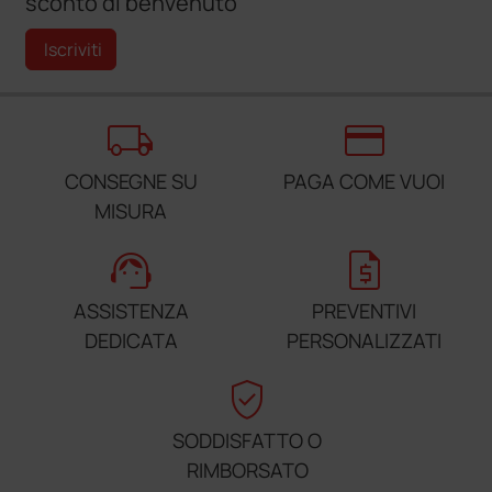
sconto di benvenuto
Iscriviti
local_shipping
credit_card
CONSEGNE SU
PAGA COME VUOI
MISURA
support_agent
request_quote
ASSISTENZA
PREVENTIVI
DEDICATA
PERSONALIZZATI
verified_user
SODDISFATTO O
RIMBORSATO