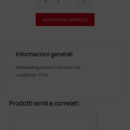
add
remove
AGGIUNGI AL CARRELLO
Informazioni generali
Abbassalingua Mayo in acciaio inox.
Lunghezza: 17 cm
Prodotti simili e correlati