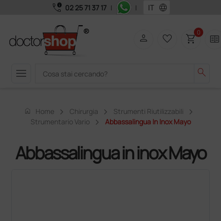
call_quality
language
02 25 71 37 17
|
|
0
person
favorite_border
shopping_cart
two_pager
menu
search
home
Home
Chirurgia
Strumenti Riutilizzabili
Strumentario Vario
Abbassalingua In Inox Mayo
Abbassalingua in inox Mayo