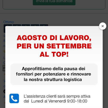
Invia la tua domanda
Ottimo
×
4,6
/5
8.330
recensioni
Le nostre recensioni a 4 e 5 stelle.
Clicca qui per leggerle tutte >
Precedente
Successivo
14 Luglio 2026
ottima
Acquirente verificato