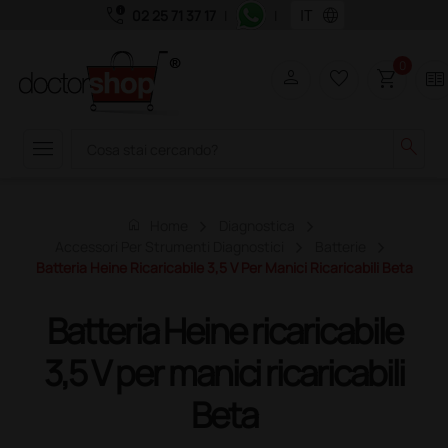
call_quality
language
02 25 71 37 17
|
|
0
person
favorite_border
shopping_cart
two_pager
menu
search
home
Home
Diagnostica
Accessori Per Strumenti Diagnostici
Batterie
Batteria Heine Ricaricabile 3,5 V Per Manici Ricaricabili Beta
Batteria Heine ricaricabile
3,5 V per manici ricaricabili
Beta