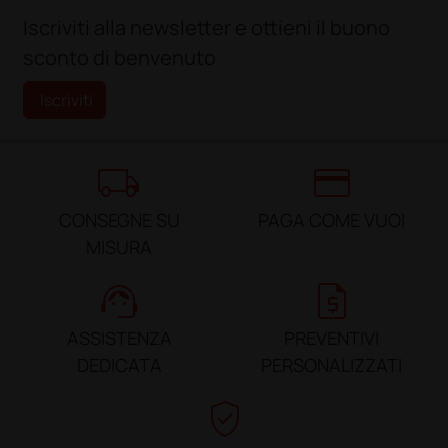
Iscriviti alla newsletter e ottieni il buono
sconto di benvenuto
Iscriviti
local_shipping
credit_card
CONSEGNE SU
PAGA COME VUOI
MISURA
support_agent
request_quote
ASSISTENZA
PREVENTIVI
DEDICATA
PERSONALIZZATI
verified_user