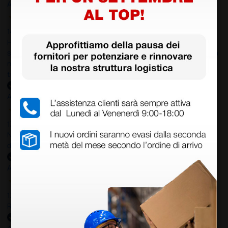
Acquirente verificato
14 Luglio 2026
Ho acquistato un ecografo da Doctor Shop e sono rimasto molto
soddisfatto dell'esperienza. Apparecchiatura di qualità, consegna
nei tempi previsti e un servizio clienti disponibile che ha risposto a
tutti i miei dubbi prima dell'acquisto. Consigliato
Acquirente verificato
13 Luglio 2026
Nulla da eccepire. Tutto estremamente chiaro e corretto,
dall’ordine alla consegna.
Acquirente verificato
13 Luglio 2026
Rapidi, disponibili ben forniti