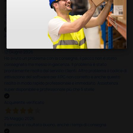
Acquirente verificato
12 Giugno 2026
facilità di acquisto e puntualità
Acquirente verificato
12 Giugno 2026
Ho avuto un problema con la consegna, il pacco non è stato
consegnato ma messo in giacenza. Il problema è stato
prontamente risolto dal servizio clienti. Altro problema il codice di
attivazione del software per il PC non corretto e anche questo
risolto in modo rapido professionale e immediato. Assistenza
super disponibile e professionale più che 5 stelle
Acquirente verificato
25 Maggio 2026
Il servizio e’ risultato buono, anche i tempi di consegna