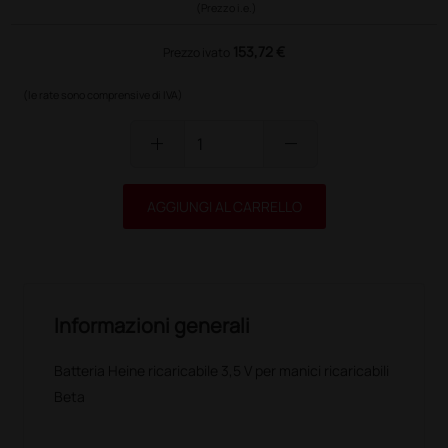
(Prezzo i.e.)
153,72 €
Prezzo ivato
(le rate sono comprensive di IVA)
add
remove
AGGIUNGI AL CARRELLO
Informazioni generali
Batteria Heine ricaricabile 3,5 V per manici ricaricabili
Beta