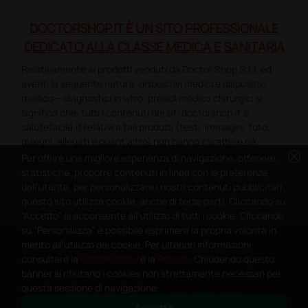
DOCTORSHOP.IT È UN SITO PROFESSIONALE
DEDICATO ALLA CLASSE MEDICA E SANITARIA
Relativamente ai prodotti venduti da Doctor Shop S.r.l. ed
aventi la seguente natura: dispositivi medici e dispositivi
medico – diagnostici in vitro, presidi medico chirurgici si
significa che: tutti i contenuti dei siti doctorshop.it e
salutefacile.it relativi a tali prodotti (testi, immagini, foto,
disegni, allegati e quant’altro) non hanno carattere né
cancel
natura di pubblicità. Tutti i contenuti devono intendersi e
Per offrire una migliore esperienza di navigazione, ottenere
sono di natura esclusivamente informativa e volti
statistiche, proporre contenuti in linea con le preferenze
esclusivamente a portare a conoscenza dei clienti e dei
dell'utente, per personalizzare i nostri contenuti pubblicitari
potenziali clienti in fase di preacquisto i prodotti venduti da
questo sito utilizza cookie, anche di terze parti. Cliccando su
Doctorshop attraverso la rete.
“Accetto” si acconsente all'utilizzo di tutti i cookie. Cliccando
su “Personalizza” è possibile esprimere la propria volontà in
Copyright DoctorShop 2005-2026 - Tutti diritti riservati - P.IVA
merito all'utilizzo dei cookie. Per ulteriori informazioni
04760660961
consultare la
Cookie policy
e la
Privacy
. Chiudendo questo
banner si rifiutano i cookies non strettamente necessari per
questa sessione di navigazione.