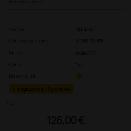
Informazioni generali
|
Codice:
1900447
Codice produttore
X-002.99.315
link
Marca:
HEINE
Conf.
:
1 pz.
Disponibilità:
In magazzino in 15 giorni lav.
heart_plus
126,00 €