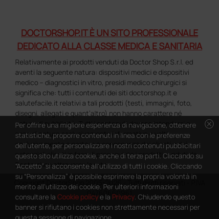
DOCTORSHOP.IT È UN SITO PROFESSIONALE
DEDICATO ALLA CLASSE MEDICA E SANITARIA
Relativamente ai prodotti venduti da Doctor Shop S.r.l. ed
aventi la seguente natura: dispositivi medici e dispositivi
medico – diagnostici in vitro, presidi medico chirurgici si
significa che: tutti i contenuti dei siti doctorshop.it e
salutefacile.it relativi a tali prodotti (testi, immagini, foto,
disegni, allegati e quant’altro) non hanno carattere né
cancel
natura di pubblicità. Tutti i contenuti devono intendersi e
Per offrire una migliore esperienza di navigazione, ottenere
sono di natura esclusivamente informativa e volti
statistiche, proporre contenuti in linea con le preferenze
esclusivamente a portare a conoscenza dei clienti e dei
dell'utente, per personalizzare i nostri contenuti pubblicitari
potenziali clienti in fase di preacquisto i prodotti venduti da
questo sito utilizza cookie, anche di terze parti. Cliccando su
Doctorshop attraverso la rete.
“Accetto” si acconsente all'utilizzo di tutti i cookie. Cliccando
su “Personalizza” è possibile esprimere la propria volontà in
Copyright DoctorShop 2005-2026 - Tutti diritti riservati - P.IVA
merito all'utilizzo dei cookie. Per ulteriori informazioni
04760660961
consultare la
Cookie policy
e la
Privacy
. Chiudendo questo
banner si rifiutano i cookies non strettamente necessari per
questa sessione di navigazione.