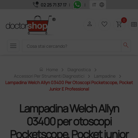
call_quality
language
02 25 71 37 17
|
|
0
person
favorite_border
shopping_cart
two_pager
menu
search
home
Home
Diagnostica
Accessori Per Strumenti Diagnostici
Lampadine
Lampadina Welch Allyn 03400 Per Otoscopi Pocketscope, Pocket
Junior E Professional
Lampadina Welch Allyn
03400 per otoscopi
Pocketscope, Pocket junior