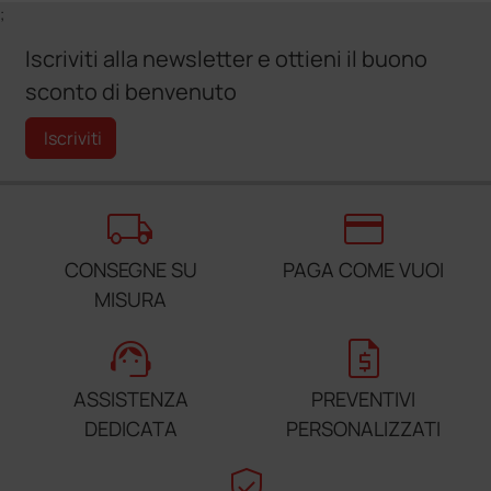
;
Iscriviti alla newsletter e ottieni il buono
sconto di benvenuto
Iscriviti
local_shipping
credit_card
CONSEGNE SU
PAGA COME VUOI
MISURA
support_agent
request_quote
ASSISTENZA
PREVENTIVI
DEDICATA
PERSONALIZZATI
verified_user