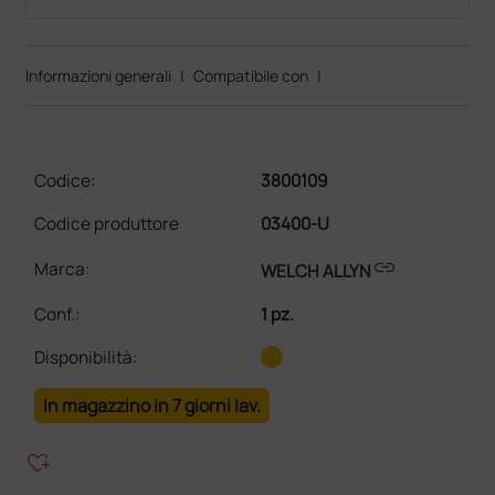
Informazioni generali
|
Compatibile con
|
Codice:
3800109
Codice produttore
03400-U
link
Marca:
WELCH ALLYN
Conf.
:
1 pz.
Disponibilità:
In magazzino in 7 giorni lav.
heart_plus