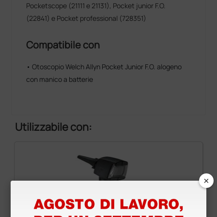
Pocketscope (21111 e 21131), Pocket junior F.O.
(22841) e Pocket professional (728351)
Compatibile con
• Otoscopio Welch Allyn Pocket Junior F.O. alogeno
con manico a batterie
Utilizzabile con:
×