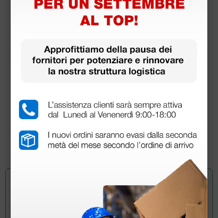
Otoscopio Welch Allyn Pocket Junior F.O. alogeno
con manico a batterie
67,00 €
(Prezzo i.e.)
1 pz.