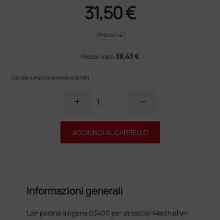
31,50 €
(Prezzo i.e.)
38,43 €
Prezzo ivato
(le rate sono comprensive di IVA)
add
remove
AGGIUNGI AL CARRELLO
Informazioni generali
Lampadina alogena 03400 per otoscopi Welch allyn