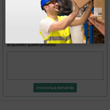
Chiedi a un collega
Hai ancora qualche dubbio? Vuoi ulteriori
informazioni?
Invia ora la tua domanda ai colleghi che hanno già
acquistato questo prodotto.
Invia la tua domanda