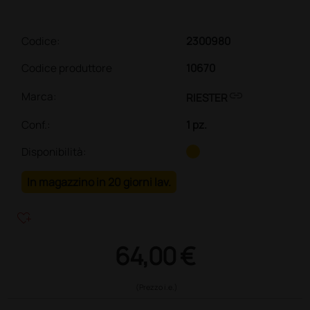
Codice:
2300980
Codice produttore
10670
link
Marca:
RIESTER
Conf.
:
1 pz.
Disponibilità:
In magazzino in 20 giorni lav.
heart_plus
64,00 €
(Prezzo i.e.)