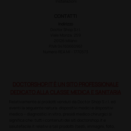
Installazioni
CONTATTI
Indirizzo
Doctor Shop S.r.l.
Viale Monza, 259
20126 Milano
P.IVA 04760660961
Numero REA MI - 1770573
DOCTORSHOP.IT È UN SITO PROFESSIONALE
DEDICATO ALLA CLASSE MEDICA E SANITARIA
Relativamente ai prodotti venduti da Doctor Shop S.r.l. ed
aventi la seguente natura: dispositivi medici e dispositivi
medico – diagnostici in vitro, presidi medico chirurgici si
significa che: tutti i contenuti dei siti doctorshop.it e
salutefacile.it relativi a tali prodotti (testi, immagini, foto,