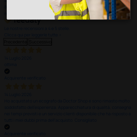
4,6
/5
8.330
recensioni
Le nostre recensioni a 4 e 5 stelle.
Clicca qui per leggerle tutte >
Precedente
Successivo
14 Luglio 2026
ottima
Acquirente verificato
14 Luglio 2026
Ho acquistato un ecografo da Doctor Shop e sono rimasto molto
soddisfatto dell'esperienza. Apparecchiatura di qualità, consegna
nei tempi previsti e un servizio clienti disponibile che ha risposto a
tutti i miei dubbi prima dell'acquisto. Consigliato
Acquirente verificato