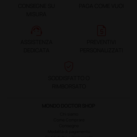
CONSEGNE SU
PAGA COME VUOI
MISURA
support_agent
request_quote
ASSISTENZA
PREVENTIVI
DEDICATA
PERSONALIZZATI
verified_user
SODDISFATTO O
RIMBORSATO
MONDO DOCTOR SHOP
Chi siamo
Come Comprare
Consegne
Modalità di pagamento