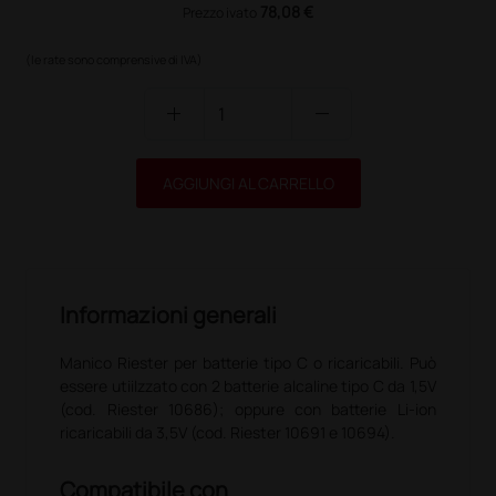
78,08 €
Prezzo ivato
(le rate sono comprensive di IVA)
add
remove
AGGIUNGI AL CARRELLO
Informazioni generali
Manico Riester per batterie tipo C o ricaricabili. Può
essere utiilzzato con 2 batterie alcaline tipo C da 1,5V
(cod. Riester 10686); oppure con batterie Li-ion
ricaricabili da 3,5V (cod. Riester 10691 e 10694).
Compatibile con