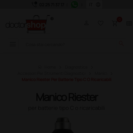
call_quality
language
02 25 71 37 17
|
|
0
person
favorite_border
shopping_cart
two_pager
menu
search
home
Home
Diagnostica
Accessori Per Strumenti Diagnostici
Manici
Manico Riester Per Batterie Tipo C O Ricaricabili
Manico Riester
per batterie tipo C o ricaricabili