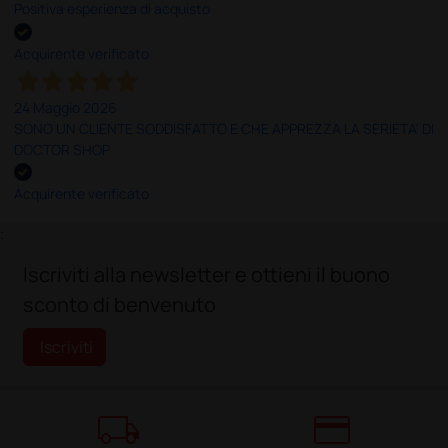
Positiva esperienza di acquisto
Acquirente verificato
24 Maggio 2026
SONO UN CLIENTE SODDISFATTO E CHE APPREZZA LA SERIETA' DI
DOCTOR SHOP
Acquirente verificato
;
Iscriviti alla newsletter e ottieni il buono
sconto di benvenuto
Iscriviti
local_shipping
credit_card