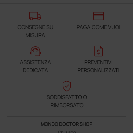
local_shipping
credit_card
CONSEGNE SU
PAGA COME VUOI
MISURA
support_agent
request_quote
ASSISTENZA
PREVENTIVI
DEDICATA
PERSONALIZZATI
verified_user
SODDISFATTO O
RIMBORSATO
MONDO DOCTOR SHOP
Chi siamo