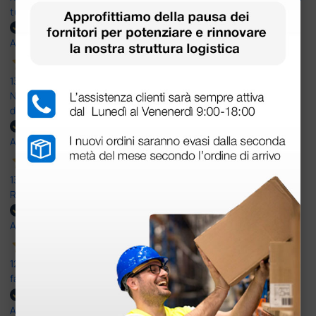
tutti i miei dubbi prima dell'acquisto. Consigliato
Acquirente verificato
13 Luglio 2026
Nulla da eccepire. Tutto estremamente chiaro e corretto,
dall’ordine alla consegna.
Acquirente verificato
13 Luglio 2026
Rapidi, disponibili ben forniti
Acquirente verificato
12 Giugno 2026
facilità di acquisto e puntualità
Acquirente verificato