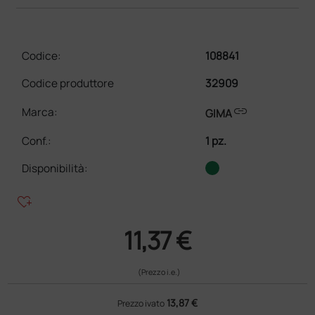
Codice:
108841
Codice produttore
32909
link
Marca:
GIMA
Conf.
:
1 pz.
Disponibilità:
heart_plus
11,37 €
(Prezzo i.e.)
13,87 €
Prezzo ivato