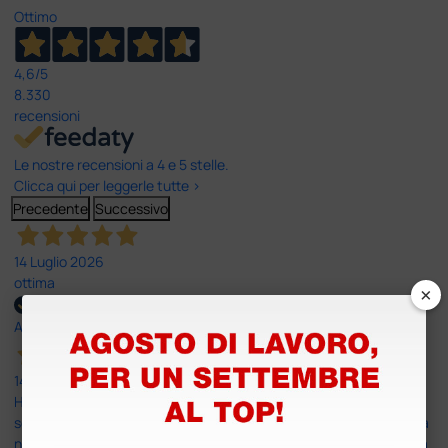
Ottimo
4,6
/5
8.330
recensioni
Le nostre recensioni a 4 e 5 stelle.
Clicca qui per leggerle tutte >
Precedente
Successivo
14 Luglio 2026
ottima
×
Acquirente verificato
14 Luglio 2026
Ho acquistato un ecografo da Doctor Shop e sono rimasto molto
soddisfatto dell'esperienza. Apparecchiatura di qualità, consegna
nei tempi previsti e un servizio clienti disponibile che ha risposto a