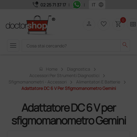
call_quality
language
02 25 71 37 17
|
|
0
person
favorite_border
shopping_cart
two_pager
menu
search
home
Home
Diagnostica
Accessori Per Strumenti Diagnostici
Sfigmomanometri - Accessori
Alimentatori E Batterie
Adattatore DC 6 V Per Sfigmomanometro Gemini
Adattatore DC 6 V per
sfigmomanometro Gemini