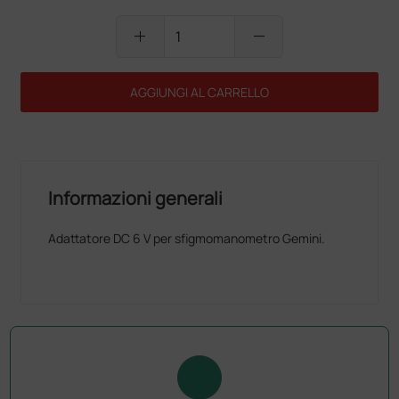
add
remove
AGGIUNGI AL CARRELLO
Informazioni generali
Adattatore DC 6 V per sfigmomanometro Gemini.