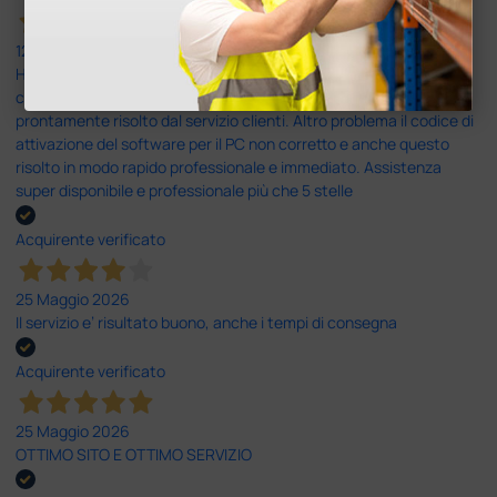
12 Giugno 2026
Ho avuto un problema con la consegna, il pacco non è stato
consegnato ma messo in giacenza. Il problema è stato
prontamente risolto dal servizio clienti. Altro problema il codice di
attivazione del software per il PC non corretto e anche questo
risolto in modo rapido professionale e immediato. Assistenza
super disponibile e professionale più che 5 stelle
Acquirente verificato
25 Maggio 2026
Il servizio e’ risultato buono, anche i tempi di consegna
Acquirente verificato
25 Maggio 2026
OTTIMO SITO E OTTIMO SERVIZIO