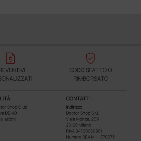
request_quote
verified_user
REVENTIVI
SODDISFATTO O
SONALIZZATI
RIMBORSATO
LITÀ
CONTATTI
tor Shop Club
Indirizzo
ova DEMO
Doctor Shop S.r.l.
tallazioni
Viale Monza, 259
20126 Milano
P.IVA 04760660961
Numero REA MI - 1770573