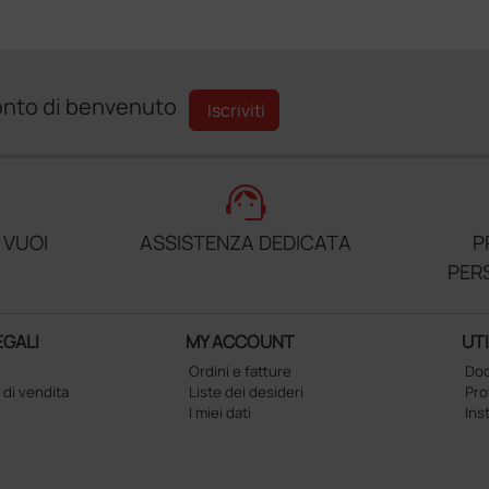
sconto di benvenuto
Iscriviti
support_agent
 VUOI
ASSISTENZA DEDICATA
P
PER
EGALI
MY ACCOUNT
UTI
Ordini e fatture
Doc
 di vendita
Liste dei desideri
Pr
I miei dati
Ins