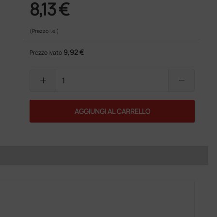
8,13 €
(Prezzo i.e.)
9,92 €
Prezzo ivato
add
remove
AGGIUNGI AL CARRELLO