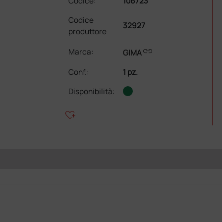
Codice:
106723
Codice
32927
produttore
link
Marca:
GIMA
Conf.
:
1 pz.
Disponibilità:
heart_plus