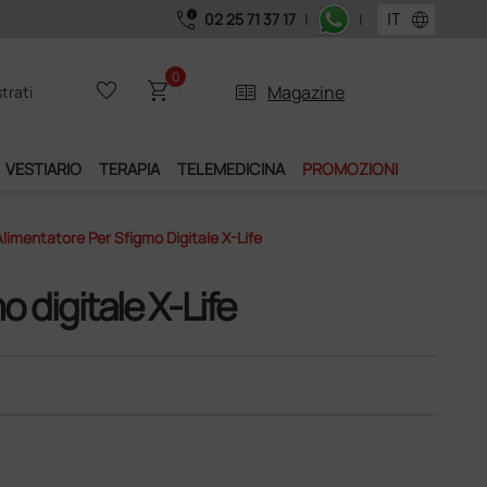
call_quality
language
02 25 71 37 17
|
|
0
favorite_border
shopping_cart
two_pager
Magazine
trati
VESTIARIO
TERAPIA
TELEMEDICINA
PROMOZIONI
limentatore Per Sfigmo Digitale X-Life
 digitale X-Life