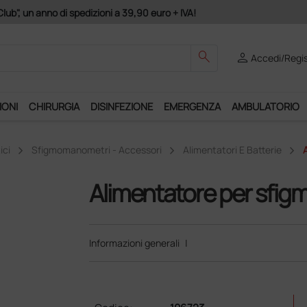
Club", un anno di spedizioni a 39,90 euro + IVA!
search
person
Accedi/Regis
IONI
CHIRURGIA
DISINFEZIONE
EMERGENZA
AMBULATORIO
ici
Sfigmomanometri - Accessori
Alimentatori E Batterie
A
Alimentatore per sfigmo
Informazioni generali
|