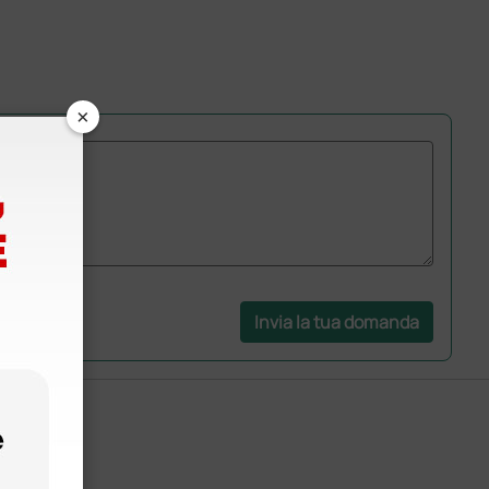
×
Invia la tua domanda