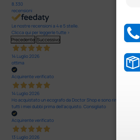
8.330
recensioni
Le nostre recensioni a 4 e 5 stelle.
Clicca qui per leggerle tutte >
Precedente
Successivo
14 Luglio 2026
ottima
Acquirente verificato
14 Luglio 2026
Ho acquistato un ecografo da Doctor Shop e sono rimasto molto sod
tutti i miei dubbi prima dell'acquisto. Consigliato
Acquirente verificato
13 Luglio 2026