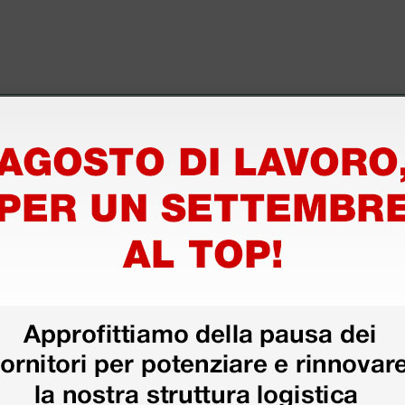
ri
 hanno già