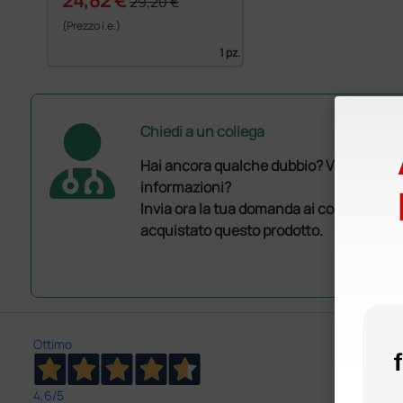
29,20 €
(Prezzo i.e.)
1 pz.
Chiedi a un collega
Hai ancora qualche dubbio? Vuoi ulterio
informazioni?
Invia ora la tua domanda ai colleghi che
acquistato questo prodotto.
Ottimo
4,6
/5