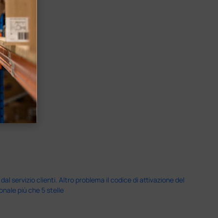
servizio clienti. Altro problema il codice di attivazione del
nale più che 5 stelle