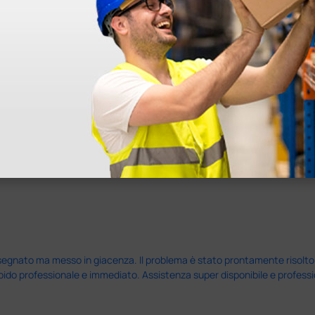
ine alla consegna.
nato ma messo in giacenza. Il problema è stato prontamente risolto dal 
pido professionale e immediato. Assistenza super disponibile e professio