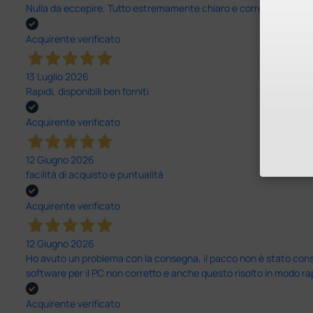
Nulla da eccepire. Tutto estremamente chiaro e corretto, dall’ord
Acquirente verificato
13 Luglio 2026
Rapidi, disponibili ben forniti
Acquirente verificato
12 Giugno 2026
facilità di acquisto e puntualità
Acquirente verificato
12 Giugno 2026
Ho avuto un problema con la consegna, il pacco non è stato conseg
software per il PC non corretto e anche questo risolto in modo ra
Acquirente verificato