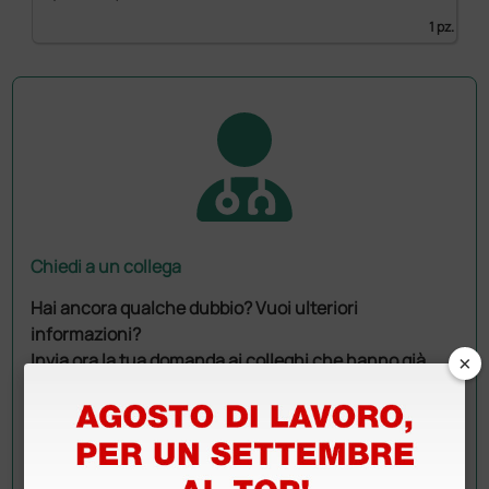
1 pz.
Chiedi a un collega
Hai ancora qualche dubbio? Vuoi ulteriori
informazioni?
×
Invia ora la tua domanda ai colleghi che hanno già
acquistato questo prodotto.