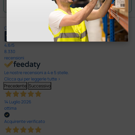
Ottimo
4,6
/5
8.330
recensioni
Le nostre recensioni a 4 e 5 stelle.
Clicca qui per leggerle tutte >
Precedente
Successivo
14 Luglio 2026
ottima
Acquirente verificato