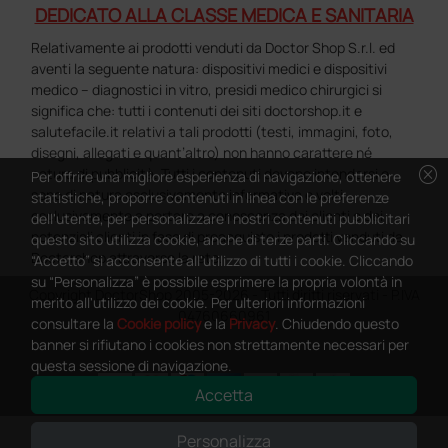
DEDICATO ALLA CLASSE MEDICA E SANITARIA
Relativamente ai prodotti venduti da Doctor Shop S.r.l. ed
aventi la seguente natura: dispositivi medici e dispositivi
medico – diagnostici in vitro, presidi medico chirurgici si
significa che: tutti i contenuti dei siti doctorshop.it e
salutefacile.it relativi a tali prodotti (testi, immagini, foto,
disegni, allegati e quant’altro) non hanno carattere né
cancel
natura di pubblicità. Tutti i contenuti devono intendersi e
Per offrire una migliore esperienza di navigazione, ottenere
sono di natura esclusivamente informativa e volti
statistiche, proporre contenuti in linea con le preferenze
esclusivamente a portare a conoscenza dei clienti e dei
dell'utente, per personalizzare i nostri contenuti pubblicitari
potenziali clienti in fase di preacquisto i prodotti venduti da
questo sito utilizza cookie, anche di terze parti. Cliccando su
Doctorshop attraverso la rete.
“Accetto” si acconsente all'utilizzo di tutti i cookie. Cliccando
su “Personalizza” è possibile esprimere la propria volontà in
Copyright DoctorShop 2005-2026 - Tutti diritti riservati - P.IVA
merito all'utilizzo dei cookie. Per ulteriori informazioni
04760660961
consultare la
Cookie policy
e la
Privacy
. Chiudendo questo
banner si rifiutano i cookies non strettamente necessari per
questa sessione di navigazione.
Accetta
0
This site is protected by reCAPTCHA and the Google
Privacy Policy
and
Personalizza