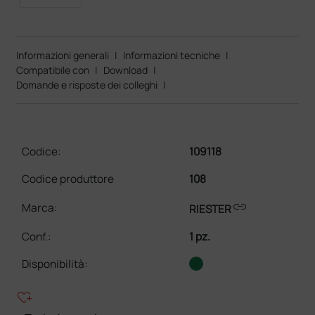
Informazioni generali
|
Informazioni tecniche
|
Compatibile con
|
Download
|
Domande e risposte dei colleghi
|
Codice:
109118
Codice produttore
108
link
Marca:
RIESTER
Conf.
:
1 pz.
Disponibilità:
heart_plus