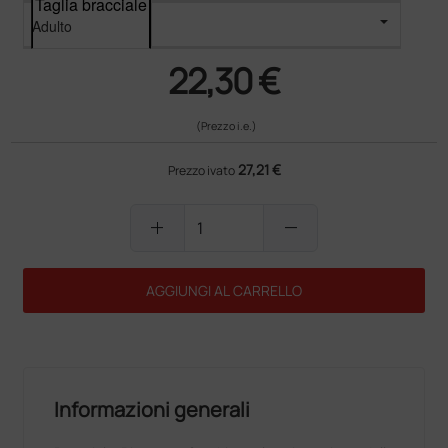
Taglia bracciale
22,30 €
(Prezzo i.e.)
27,21 €
Prezzo ivato
add
remove
AGGIUNGI AL CARRELLO
Informazioni generali