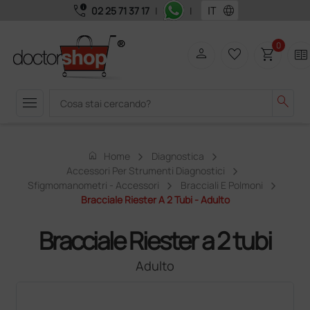
call_quality
language
02 25 71 37 17
|
|
0
person
favorite_border
shopping_cart
two_pager
menu
search
home
Home
Diagnostica
Accessori Per Strumenti Diagnostici
Sfigmomanometri - Accessori
Bracciali E Polmoni
Bracciale Riester A 2 Tubi - Adulto
Bracciale Riester a 2 tubi
Adulto