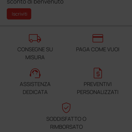
sconto di benvenuto
Iscriviti
local_shipping
credit_card
CONSEGNE SU
PAGA COME VUOI
MISURA
support_agent
request_quote
ASSISTENZA
PREVENTIVI
DEDICATA
PERSONALIZZATI
verified_user
SODDISFATTO O
RIMBORSATO