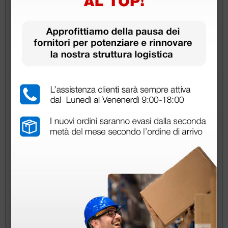
Invia la tua domanda
DOMANDE/RISPOSTE
DOMANDA
Il bracciale comprende i 2 tubi?
RISPOSTE
Doctor Shop
- 02/11/2021
Buongiorno,
assolutamente si, il bracciale comprende un polmone
gonfiabile a 2 tubi, e chiusura in velcro.
Cordiali saluti