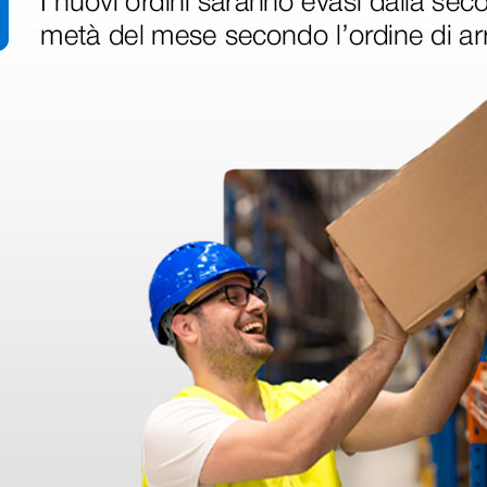
ro
HBP-1120
0 €
1 pz.
ri