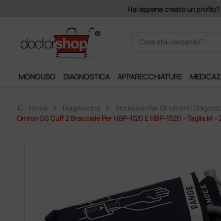
o un profilo? Con 140 euro di imponibile, la consegna è gratis!
MONOUSO
DIAGNOSTICA
APPARECCHIATURE
MEDICAZ
home
Home
Diagnostica
Accessori Per Strumenti Diagnost
Omron GS Cuff 2 Bracciale Per HBP-1120 E HBP-1320 - Taglia M - 