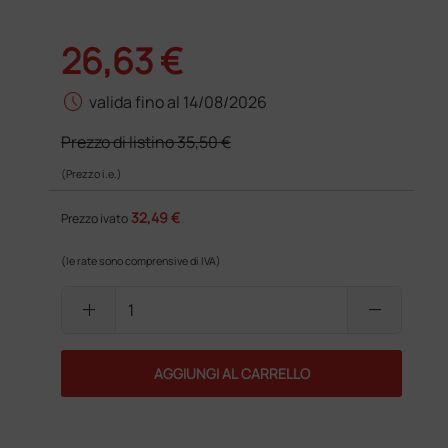
26,63 €
schedule
valida fino al 14/08/2026
Prezzo di listino
35,50 €
(Prezzo i.e.)
32,49 €
Prezzo ivato
(le rate sono comprensive di IVA)
add
remove
AGGIUNGI AL CARRELLO