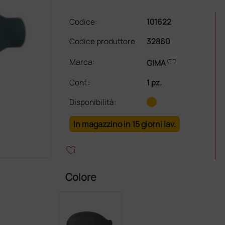
Codice:
101622
Codice produttore
32860
link
Marca:
GIMA
Conf.
:
1 pz.
Disponibilità:
In magazzino in 15 giorni lav.
heart_plus
Colore