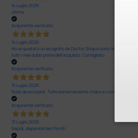
14 Luglio 2026
ottima
Acquirente verificato
14 Luglio 2026
Ho acquistato un ecografo da Doctor Shop e sono rimasto molto sod
tutti i miei dubbi prima dell'acquisto. Consigliato
Acquirente verificato
13 Luglio 2026
Nulla da eccepire. Tutto estremamente chiaro e corretto, dall’ord
Acquirente verificato
13 Luglio 2026
Rapidi, disponibili ben forniti