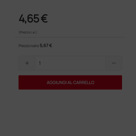
4,65 €
(Prezzo i.e.)
5,67 €
Prezzo ivato
add
remove
AGGIUNGI AL CARRELLO