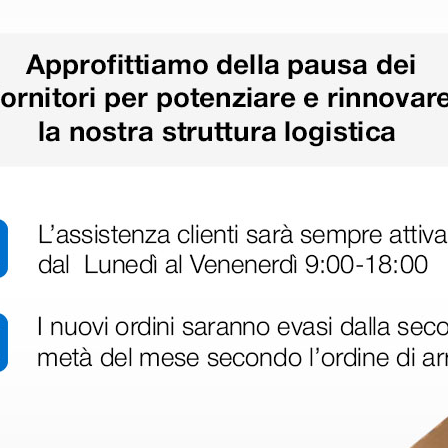
ri
 hanno già