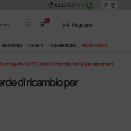
call_quality
language
02 25 71 37 17
|
|
 Club", un anno di spedizioni a 39,90 euro + IVA!
0
favorite_border
shopping_cart
two_pager
Magazine
trati
VESTIARIO
TERAPIA
TELEMEDICINA
PROMOZIONI
Pera Superior In PVC Verde Di Ricambio Per Sfigmomanometri
erde di ricambio per