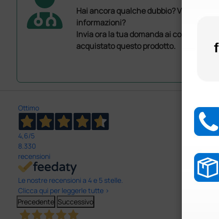
Hai ancora qualche dubbio? Vuoi ulterio
informazioni?
Invia ora la tua domanda ai colleghi che
acquistato questo prodotto.
Ottimo
4,6
/5
8.330
recensioni
Le nostre recensioni a 4 e 5 stelle.
Clicca qui per leggerle tutte >
Precedente
Successivo