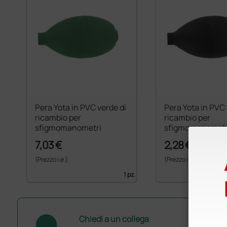
Pera Yota in PVC verde di
Pera Yota in PVC 
ricambio per
ricambio per
sfigmomanometri
sfigmomanometr
7,03 €
2,28 €
(Prezzo i.e.)
(Prezzo i.e.)
1 pz.
Chiedi a un collega