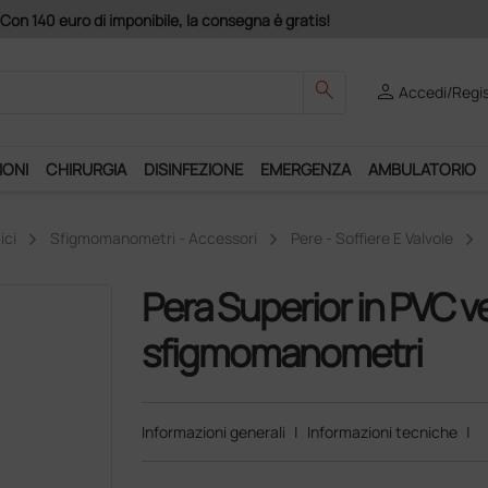
Acquistando il servizio "Ds
search
person
Accedi/Regis
IONI
CHIRURGIA
DISINFEZIONE
EMERGENZA
AMBULATORIO
ici
Sfigmomanometri - Accessori
Pere - Soffiere E Valvole
Pera Superior in PVC v
sfigmomanometri
Informazioni generali
|
Informazioni tecniche
|