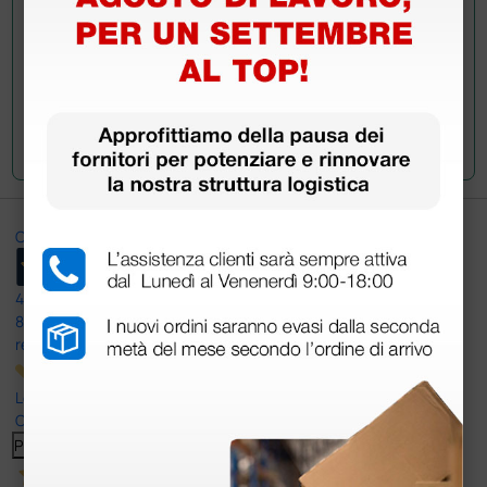
Invia la tua domanda
Ottimo
4,6
/5
8.330
recensioni
Le nostre recensioni a 4 e 5 stelle.
Clicca qui per leggerle tutte >
Precedente
Successivo