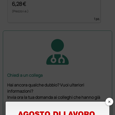
6,28 €
(Prezzo i.e.)
1 pz.
Chiedi a un collega
Hai ancora qualche dubbio? Vuoi ulteriori
informazioni?
Invia ora la tua domanda ai colleghi che hanno già
×
acquistato questo prodotto.