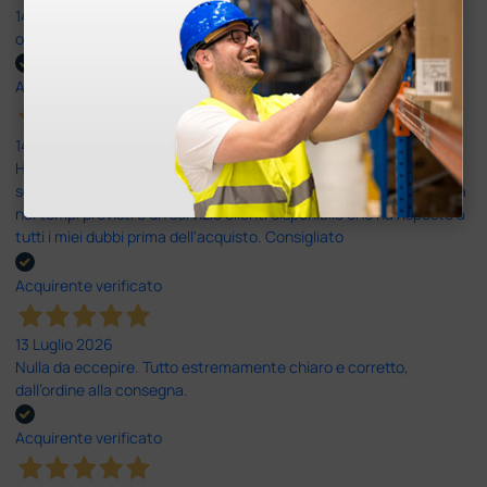
14 Luglio 2026
ottima
Acquirente verificato
14 Luglio 2026
Ho acquistato un ecografo da Doctor Shop e sono rimasto molto
soddisfatto dell'esperienza. Apparecchiatura di qualità, consegna
nei tempi previsti e un servizio clienti disponibile che ha risposto a
tutti i miei dubbi prima dell'acquisto. Consigliato
Acquirente verificato
13 Luglio 2026
Nulla da eccepire. Tutto estremamente chiaro e corretto,
dall’ordine alla consegna.
Acquirente verificato