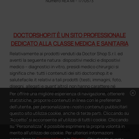
Numero REA MI - 1770573
DOCTORSHOP.IT È UN SITO PROFESSIONALE
DEDICATO ALLA CLASSE MEDICA E SANITARIA
Relativamente ai prodotti venduti da Doctor Shop S.r.l. ed
aventi la seguente natura: dispositivi medici e dispositivi
medico – diagnostici in vitro, presidi medico chirurgici si
significa che: tutti i contenuti dei siti doctorshop.it e
salutefacile.it relativi a tali prodotti (testi, immagini, foto,
disegni, allegati e quant’altro) non hanno carattere né
cancel
natura di pubblicità. Tutti i contenuti devono intendersi e
Per offrire una migliore esperienza di navigazione, ottenere
sono di natura esclusivamente informativa e volti
statistiche, proporre contenuti in linea con le preferenze
esclusivamente a portare a conoscenza dei clienti e dei
dell'utente, per personalizzare i nostri contenuti pubblicitari
potenziali clienti in fase di preacquisto i prodotti venduti da
questo sito utilizza cookie, anche di terze parti. Cliccando su
Doctorshop attraverso la rete.
“Accetto” si acconsente all'utilizzo di tutti i cookie. Cliccando
su “Personalizza” è possibile esprimere la propria volontà in
Copyright DoctorShop 2005-2026 - Tutti diritti riservati - P.IVA
merito all'utilizzo dei cookie. Per ulteriori informazioni
04760660961