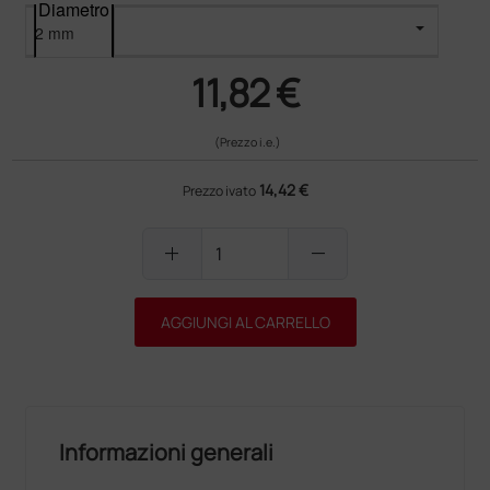
Diametro
11,82 €
(Prezzo i.e.)
14,42 €
Prezzo ivato
add
remove
AGGIUNGI AL CARRELLO
Informazioni generali