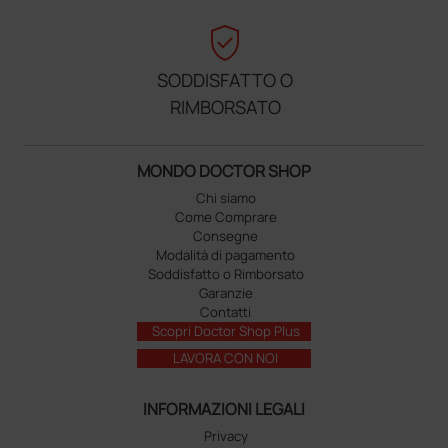
verified_user
SODDISFATTO O
RIMBORSATO
MONDO DOCTOR SHOP
Chi siamo
Come Comprare
Consegne
Modalità di pagamento
Soddisfatto o Rimborsato
Garanzie
Contatti
Scopri Doctor Shop Plus
LAVORA CON NOI
INFORMAZIONI LEGALI
Privacy