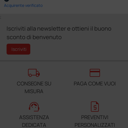
Acquirente verificato
;
Iscriviti alla newsletter e ottieni il buono
sconto di benvenuto
Iscriviti
local_shipping
credit_card
CONSEGNE SU
PAGA COME VUOI
MISURA
support_agent
request_quote
ASSISTENZA
PREVENTIVI
DEDICATA
PERSONALIZZATI