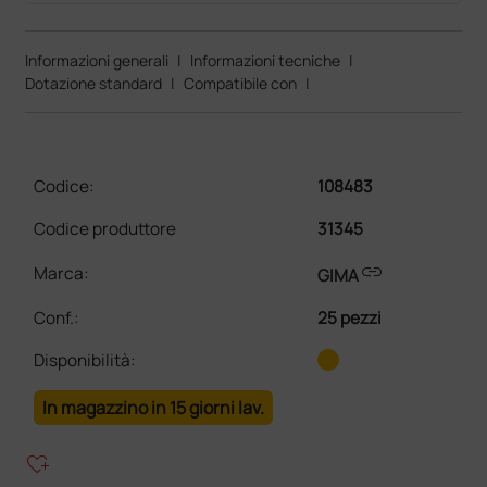
Informazioni generali
|
Informazioni tecniche
|
Dotazione standard
|
Compatibile con
|
Codice:
108483
Codice produttore
31345
link
Marca:
GIMA
Conf.
:
25 pezzi
Disponibilità:
In magazzino in 15 giorni lav.
heart_plus