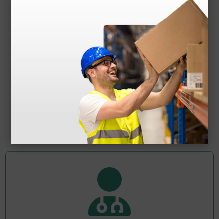
Doppler portatile fetale G2002 con sonda fissa 2
Mhz
384,00 €
(Prezzo i.e.)
1 pz.