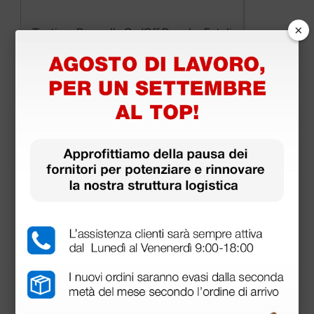
×
Tastiera Pannello On/Off Doppler Fetali
44,10 €
(Prezzo i.e.)
1 pz.
Prodotti simili e correlati