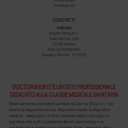
Installazioni
CONTATTI
Indirizzo
Doctor Shop S.r.l.
Viale Monza, 259
20126 Milano
P.IVA 04760660961
Numero REA MI - 1770573
DOCTORSHOP.IT È UN SITO PROFESSIONALE
DEDICATO ALLA CLASSE MEDICA E SANITARIA
Relativamente ai prodotti venduti da Doctor Shop S.r.l. ed
aventi la seguente natura: dispositivi medici e dispositivi
medico – diagnostici in vitro, presidi medico chirurgici si
significa che: tutti i contenuti dei siti doctorshop.it e
salutefacile.it relativi a tali prodotti (testi, immagini, foto,