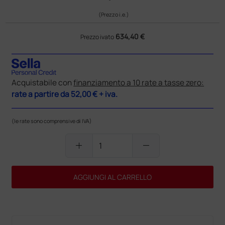
(Prezzo i.e.)
634,40 €
Prezzo ivato
Acquistabile con
finanziamento a 10 rate a tasse zero:
rate a partire da
52,00 €
+ iva.
(le rate sono comprensive di IVA)
add
remove
AGGIUNGI AL CARRELLO