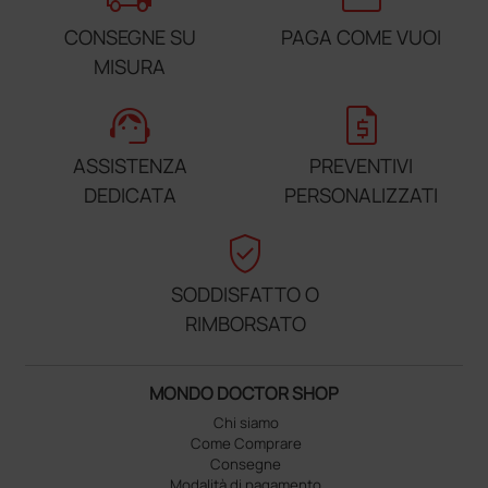
CONSEGNE SU
PAGA COME VUOI
MISURA
support_agent
request_quote
ASSISTENZA
PREVENTIVI
DEDICATA
PERSONALIZZATI
verified_user
SODDISFATTO O
RIMBORSATO
MONDO DOCTOR SHOP
Chi siamo
Come Comprare
Consegne
Modalità di pagamento