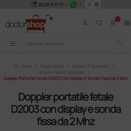
call_quality
language
02 25 71 37 17
|
|
0
person
favorite_border
shopping_cart
two_pager
menu
search
home
Home
Diagnostica
Doppler E Accessori
Doppler Fetali E Vascolari
Doppler Portatile Fetale D2003 Con Display E Sonda Fissa Da 2 Mhz
Doppler portatile fetale
D2003 con display e sonda
fissa da 2 Mhz