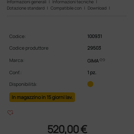
Informazioni generali
|
Informazioni tecniche
|
Dotazione standard
|
Compatibile con
|
Download
|
Codice:
100931
Codice produttore
29503
link
Marca:
GIMA
Conf.
:
1 pz.
Disponibilità:
In magazzino in 15 giorni lav.
heart_plus
520,00 €