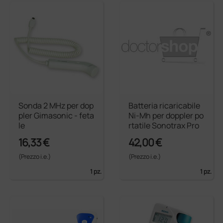
Sonda 2 MHz per dop
Batteria ricaricabile
pler Gimasonic - feta
Ni-Mh per doppler po
le
rtatile Sonotrax Pro
16,33 €
42,00 €
(Prezzo i.e.)
(Prezzo i.e.)
1 pz.
1 pz.