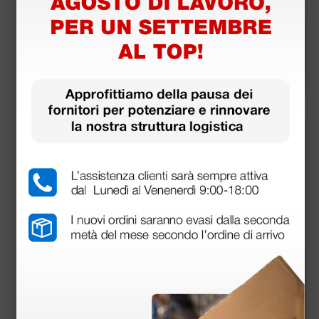
etale V2000 - senza
Hz per doppler V200
sonda
0
275,00 €
279,00 €
(Prezzo i.e.)
(Prezzo i.e.)
1 pz.
1 pz.
Sonda vascolare da
portatile fetale D200
4 Mhz per doppler So
3 con display e sond
notrax
a fissa da 2 Mhz