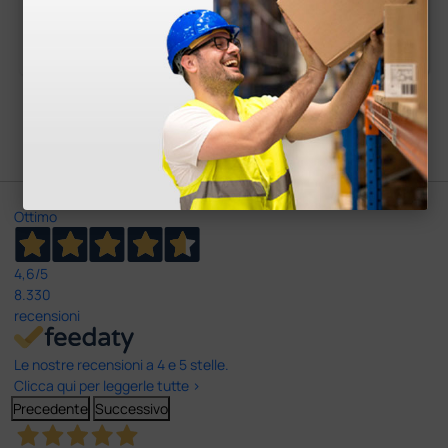
105,00 €
520,00 €
(Prezzo i.e.)
(Prezzo i.e.)
1 pz.
1 pz.
Carica più prodotti
Ottimo
4,6
/5
8.330
recensioni
Le nostre recensioni a 4 e 5 stelle.
Clicca qui per leggerle tutte >
Precedente
Successivo