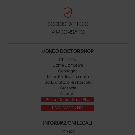
verified_user
SODDISFATTO O
RIMBORSATO
MONDO DOCTOR SHOP
Chi siamo
Come Comprare
Consegne
Modalità di pagamento
Soddisfatto o Rimborsato
Garanzie
Contatti
Scopri Doctor Shop Plus
LAVORA CON NOI
INFORMAZIONI LEGALI
Privacy