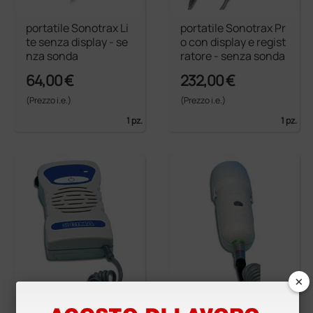
portatile Sonotrax Li
portatile Sonotrax Pr
te senza display - se
o con display e regist
nza sonda
ratore - senza sonda
64,00 €
232,00 €
(Prezzo i.e.)
(Prezzo i.e.)
1 pz.
1 pz.
×
portatile vascolare/f
Sonda vascolare 8 M