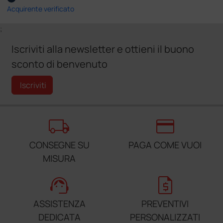
Acquirente verificato
;
Iscriviti alla newsletter e ottieni il buono
sconto di benvenuto
Iscriviti
local_shipping
credit_card
CONSEGNE SU
PAGA COME VUOI
MISURA
support_agent
request_quote
ASSISTENZA
PREVENTIVI
DEDICATA
PERSONALIZZATI