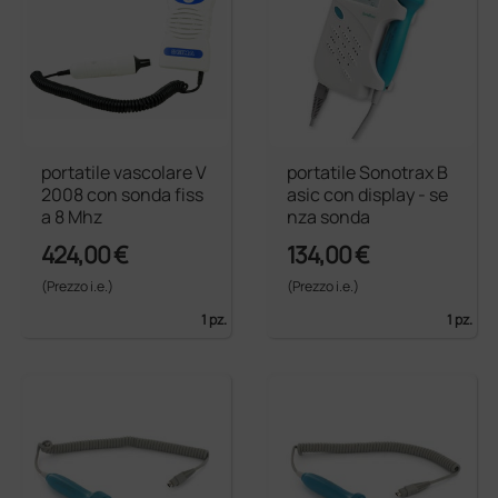
portatile vascolare V
portatile Sonotrax B
2008 con sonda fiss
asic con display - se
a 8 Mhz
nza sonda
424,00 €
134,00 €
(Prezzo i.e.)
(Prezzo i.e.)
1 pz.
1 pz.