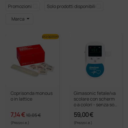
Promozioni
Solo prodotti disponibili
Marca
più opzioni
Coprisonda monous
Gimasonic fetale/va
o in lattice
scolare con scherm
o a colori - senza son
de
7,14 €
59,00 €
10,05 €
(Prezzo i.e.)
(Prezzo i.e.)