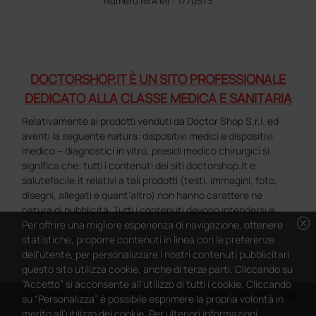
Numero REA MI - 1770573
DOCTORSHOP.IT È UN SITO PROFESSIONALE
DEDICATO ALLA CLASSE MEDICA E SANITARIA
Relativamente ai prodotti venduti da Doctor Shop S.r.l. ed
aventi la seguente natura: dispositivi medici e dispositivi
medico – diagnostici in vitro, presidi medico chirurgici si
significa che: tutti i contenuti dei siti doctorshop.it e
salutefacile.it relativi a tali prodotti (testi, immagini, foto,
disegni, allegati e quant’altro) non hanno carattere né
natura di pubblicità. Tutti i contenuti devono intendersi e
cancel
Per offrire una migliore esperienza di navigazione, ottenere
sono di natura esclusivamente informativa e volti
statistiche, proporre contenuti in linea con le preferenze
esclusivamente a portare a conoscenza dei clienti e dei
dell'utente, per personalizzare i nostri contenuti pubblicitari
potenziali clienti in fase di preacquisto i prodotti venduti da
questo sito utilizza cookie, anche di terze parti. Cliccando su
Doctorshop attraverso la rete.
“Accetto” si acconsente all'utilizzo di tutti i cookie. Cliccando
Copyright DoctorShop 2005-2026 - Tutti diritti riservati - P.IVA
su “Personalizza” è possibile esprimere la propria volontà in
04760660961
merito all'utilizzo dei cookie. Per ulteriori informazioni