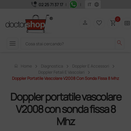
call_quality
language
02 25 71 37 17
|
|
0
person
favorite_border
shopping_cart
two_pager
menu
search
home
Home
Diagnostica
Doppler E Accessori
Doppler Fetali E Vascolari
Doppler Portatile Vascolare V2008 Con Sonda Fissa 8 Mhz
Doppler portatile vascolare
V2008 con sonda fissa 8
Mhz