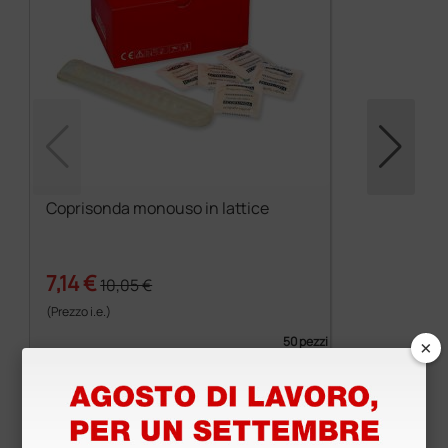
Coprisonda monouso in lattice
7,14 €
10,05 €
(Prezzo i.e.)
×
50 pezzi
Prodotti simili e correlati