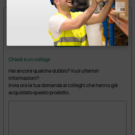
Chiedi a un collega
Hai ancora qualche dubbio? Vuoi ulteriori
informazioni?
Invia ora la tua domanda ai colleghi che hanno già
acquistato questo prodotto.