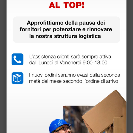
Doppler portatile Sonotrax Pro con display e
registratore - senza sonda
232,00 €
(Prezzo i.e.)
1 pz.