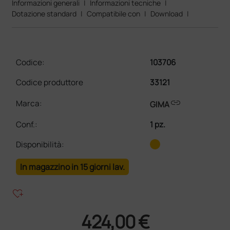
Informazioni generali
|
Informazioni tecniche
|
Dotazione standard
|
Compatibile con
|
Download
|
Codice:
103706
Codice produttore
33121
link
Marca:
GIMA
Conf.
:
1 pz.
Disponibilità:
In magazzino in 15 giorni lav.
heart_plus
424,00 €