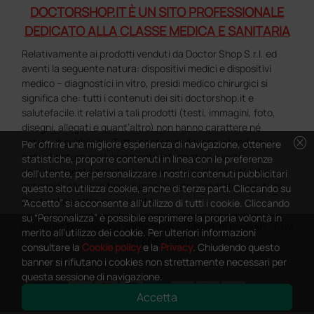
DOCTORSHOP.IT È UN SITO PROFESSIONALE
DEDICATO ALLA CLASSE MEDICA E SANITARIA
Relativamente ai prodotti venduti da Doctor Shop S.r.l. ed
aventi la seguente natura: dispositivi medici e dispositivi
medico – diagnostici in vitro, presidi medico chirurgici si
significa che: tutti i contenuti dei siti doctorshop.it e
salutefacile.it relativi a tali prodotti (testi, immagini, foto,
disegni, allegati e quant’altro) non hanno carattere né
cancel
natura di pubblicità. Tutti i contenuti devono intendersi e
Per offrire una migliore esperienza di navigazione, ottenere
sono di natura esclusivamente informativa e volti
statistiche, proporre contenuti in linea con le preferenze
esclusivamente a portare a conoscenza dei clienti e dei
dell'utente, per personalizzare i nostri contenuti pubblicitari
potenziali clienti in fase di preacquisto i prodotti venduti da
questo sito utilizza cookie, anche di terze parti. Cliccando su
Doctorshop attraverso la rete.
“Accetto” si acconsente all'utilizzo di tutti i cookie. Cliccando
su “Personalizza” è possibile esprimere la propria volontà in
Copyright DoctorShop 2005-2026 - Tutti diritti riservati - P.IVA
merito all'utilizzo dei cookie. Per ulteriori informazioni
04760660961
consultare la
Cookie policy
e la
Privacy
. Chiudendo questo
banner si rifiutano i cookies non strettamente necessari per
questa sessione di navigazione.
Accetta