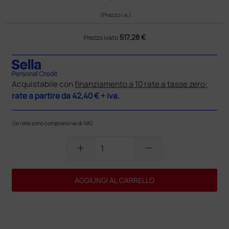
(Prezzo i.e.)
517,28 €
Prezzo ivato
Acquistabile con
finanziamento a 10 rate a tasse zero:
rate a partire da
42,40 €
+ iva.
(le rate sono comprensive di IVA)
add
remove
AGGIUNGI AL CARRELLO