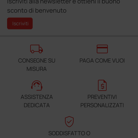
Iscriviti alla newsletter e ottieni il buono
sconto di benvenuto
Iscriviti
local_shipping
credit_card
CONSEGNE SU
PAGA COME VUOI
MISURA
support_agent
request_quote
ASSISTENZA
PREVENTIVI
DEDICATA
PERSONALIZZATI
verified_user
SODDISFATTO O