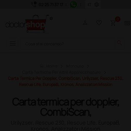
call_quality
language
02 25 71 37 17
|
|
0
person
favorite_border
shopping_cart
two_pager
menu
search
home
Home
Monouso
Carte Termiche Per Altre Apparecchiature
Carta Termica Per Doppler, CombiScan, Urilyzser, Rescue 230,
Rescue Life, EuropaB, Kronos, Analizzatori Mission
Carta termica per doppler,
CombiScan,
Urilyzser, Rescue 230, Rescue Life, EuropaB,
Kronos, Analizzatori Mission