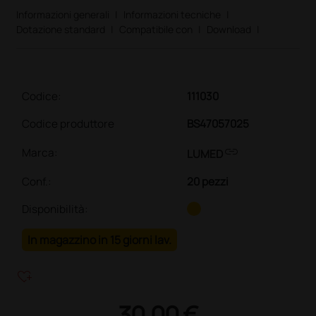
Informazioni generali
|
Informazioni tecniche
|
Dotazione standard
|
Compatibile con
|
Download
|
Codice:
111030
Codice produttore
BS47057025
link
Marca:
LUMED
Conf.
:
20 pezzi
Disponibilità:
In magazzino in 15 giorni lav.
heart_plus
30,00 €