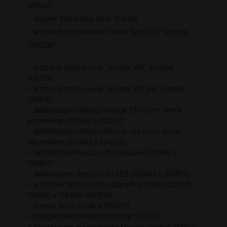
101642)
• doppler Stereodop (cod. 101643)
• lettore di strisce urine "Combi Scan 100" (codice
100028)
• lettore di strisce urine "Urilyzer 100" (codice
106315)
• lettore di strisce urine "Urilyzer 100 pro" (codice
108916)
• defibrillatore bifasico Rescue 230 con e senza
pacemaker (103454 e 102742)
• defibrillatore bifasico Rescue Life con e senza
pacemaker (104462 e 104463)
• defibrillatore Rescue Life manuale (105866 e
105867)
• defibrillatore Rescue Life AED (105868 E 105869)
• autoclavi Tecno Gaz Europa e Alia (codici 102305-
104555 e 106305-106306)
• Sonost 3000 (codice 105007)
• Coagulometro Mission (codice 107707)
• Analizzatore di colesterolo Mission (codice 107701)