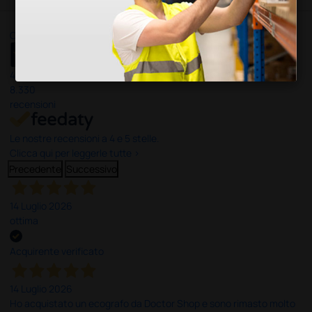
Ottimo
4,6
/5
8.330
recensioni
Le nostre recensioni a 4 e 5 stelle.
Clicca qui per leggerle tutte >
Precedente
Successivo
14 Luglio 2026
ottima
Acquirente verificato
14 Luglio 2026
Ho acquistato un ecografo da Doctor Shop e sono rimasto molto