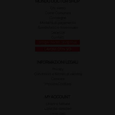
MONDO DOCTOR SHOP
Chi siamo
Come Comprare
Consegne
Modalità di pagamento
Soddisfatto o Rimborsato
Garanzie
Contatti
Scopri Doctor Shop Plus
LAVORA CON NOI
INFORMAZIONI LEGALI
Privacy
Condizioni e termini di vendita
Cookies
Imposta Cookies
MY ACCOUNT
Ordini e fatture
Liste dei desideri
I miei dati