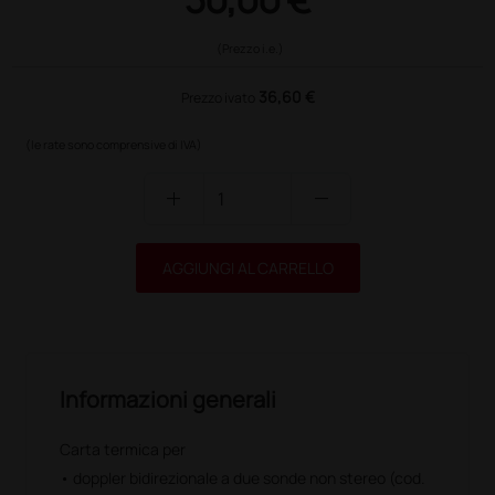
(Prezzo i.e.)
36,60 €
Prezzo ivato
(le rate sono comprensive di IVA)
add
remove
AGGIUNGI AL CARRELLO
Informazioni generali
Carta termica per
• doppler bidirezionale a due sonde non stereo (cod.