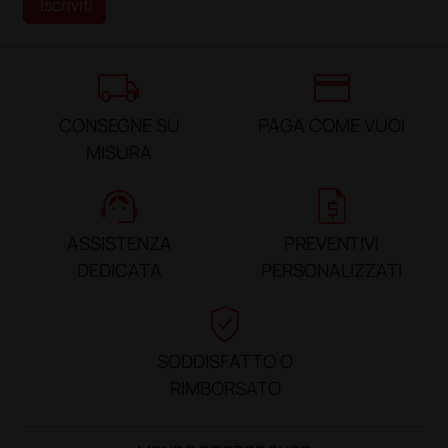
Iscriviti
local_shipping
credit_card
CONSEGNE SU
PAGA COME VUOI
MISURA
support_agent
request_quote
ASSISTENZA
PREVENTIVI
DEDICATA
PERSONALIZZATI
verified_user
SODDISFATTO O
RIMBORSATO