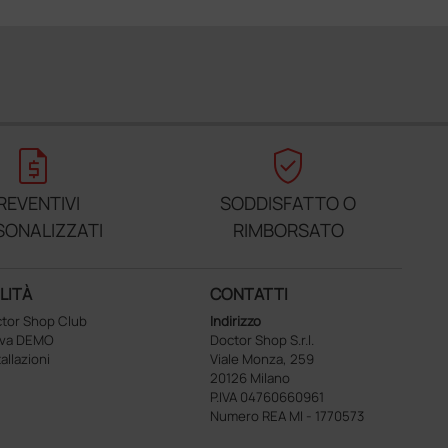
request_quote
verified_user
REVENTIVI
SODDISFATTO O
SONALIZZATI
RIMBORSATO
LITÀ
CONTATTI
tor Shop Club
Indirizzo
ova DEMO
Doctor Shop S.r.l.
tallazioni
Viale Monza, 259
20126 Milano
P.IVA 04760660961
Numero REA MI - 1770573