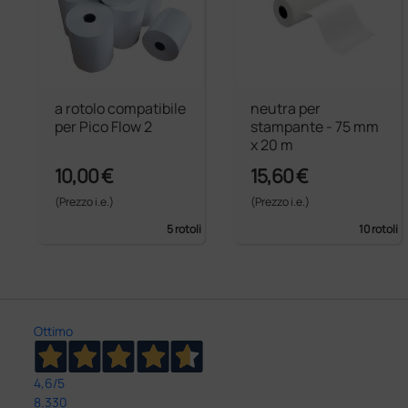
a rotolo compatibile
neutra per
per Pico Flow 2
stampante - 75 mm
x 20 m
10,00 €
15,60 €
(Prezzo i.e.)
(Prezzo i.e.)
5 rotoli
10 rotoli
Ottimo
4,6
/5
8.330