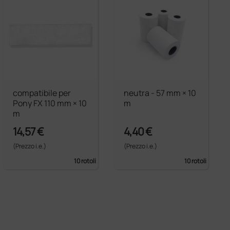
compatibile per
neutra - 57 mm × 10
Pony FX 110 mm × 10
m
m
14,57 €
4,40 €
(Prezzo i.e.)
(Prezzo i.e.)
10 rotoli
10 rotoli