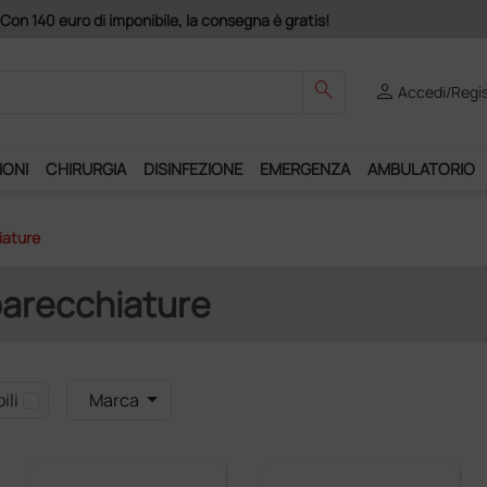
na è gratis!
search
person
Accedi/Regis
IONI
CHIRURGIA
DISINFEZIONE
EMERGENZA
AMBULATORIO
iature
parecchiature
ili
Marca