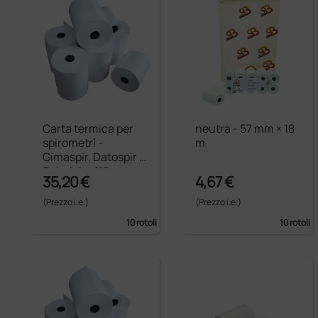
Carta termica per
neutra - 57 mm × 18
spirometri -
m
Gimaspir, Datospir e
Spirolab - 112 mm
35,20 €
4,67 €
(Prezzo i.e.)
(Prezzo i.e.)
10 rotoli
10 rotoli