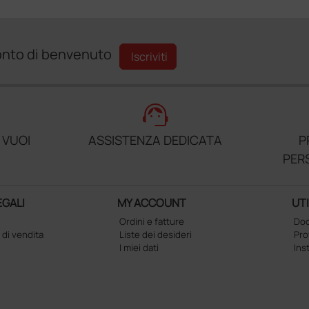
sconto di benvenuto
Iscriviti
support_agent
 VUOI
ASSISTENZA DEDICATA
P
PER
EGALI
MY ACCOUNT
UTI
Ordini e fatture
Doc
 di vendita
Liste dei desideri
Pr
I miei dati
Ins