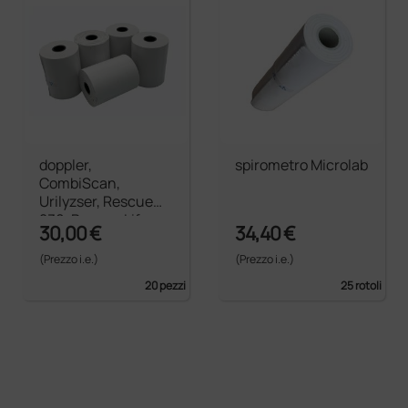
doppler,
spirometro Microlab
CombiScan,
Urilyzser, Rescue
230, Rescue Life,
30,00 €
34,40 €
EuropaB, Kronos,
Analizzatori Mission
(Prezzo i.e.)
(Prezzo i.e.)
20 pezzi
25 rotoli