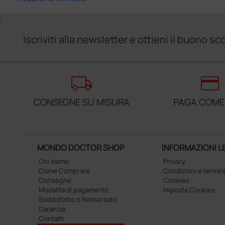
;
Iscriviti alla newsletter e ottieni il buono 
local_shipping
credit_card
CONSEGNE SU MISURA
PAGA COME
MONDO DOCTOR SHOP
INFORMAZIONI L
Chi siamo
Privacy
Come Comprare
Condizioni e termini
Consegne
Cookies
Modalità di pagamento
Imposta Cookies
Soddisfatto o Rimborsato
Garanzie
Contatti