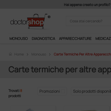
Hai appena creato un profilo? Con 140 euro di imponibile, la conseg
MONOUSO
DIAGNOSTICA
APPARECCHIATURE
MEDICAZ
home
Home
Monouso
Carte Termiche Per Altre Apparecch
Carte termiche per altre ap
Trovati
8
Promozioni
Solo prodotti disponib
prodotti