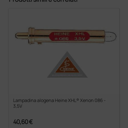
Il design avanzato e le procedure di produzione
prevengono pericolose implosioni della lampadina.
Prestazione ottica
La prestazione di ogni strumento ottico HEINE
dipende dalla lampadina che lo alimenta. Lenti
focalizzanti sul vetro delle lampadine, preciso
collocamento dei filamenti e proiezione omogenea
della luce sono i fattori principali che assicurano la
prestazione perfetta del vostro strumento HEINE.
Lampadina alogena Heine XHL® Xenon 086 -
3,5V
40,60 €