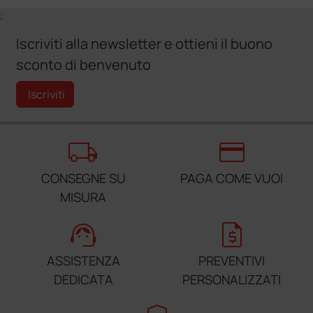
;
Iscriviti alla newsletter e ottieni il buono
sconto di benvenuto
Iscriviti
local_shipping
credit_card
CONSEGNE SU
PAGA COME VUOI
MISURA
support_agent
request_quote
ASSISTENZA
PREVENTIVI
DEDICATA
PERSONALIZZATI