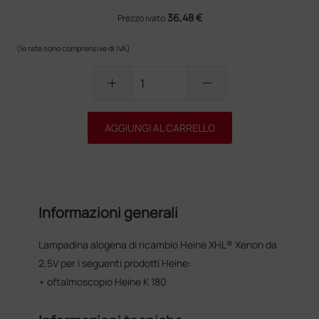
36,48 €
Prezzo ivato
(le rate sono comprensive di IVA)
add
remove
AGGIUNGI AL CARRELLO
Informazioni generali
Lampadina alogena di ricambio Heine XHL® Xenon da
2,5V per i seguenti prodotti Heine:
• oftalmoscopio Heine K 180