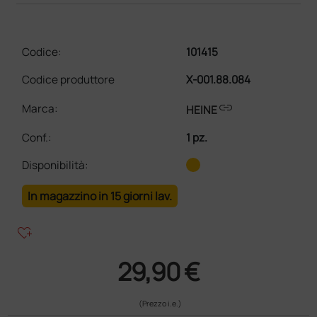
Codice:
101415
Codice produttore
X-001.88.084
link
Marca:
HEINE
Conf.
:
1 pz.
Disponibilità:
In magazzino in 15 giorni lav.
heart_plus
29,90 €
(Prezzo i.e.)