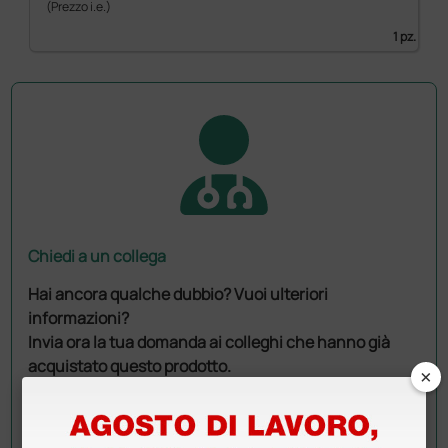
(Prezzo i.e.)
1 pz.
Chiedi a un collega
Hai ancora qualche dubbio? Vuoi ulteriori
informazioni?
Invia ora la tua domanda ai colleghi che hanno già
acquistato questo prodotto.
×