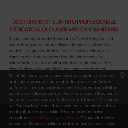
DOCTORSHOP.IT È UN SITO PROFESSIONALE
DEDICATO ALLA CLASSE MEDICA E SANITARIA
Relativamente ai prodotti venduti da Doctor Shop S.r.l. ed
aventi la seguente natura: dispositivi medici e dispositivi
medico – diagnostici in vitro, presidi medico chirurgici si
significa che: tutti i contenuti dei siti doctorshop.it e
salutefacile.it relativi a tali prodotti (testi, immagini, foto,
disegni, allegati e quant’altro) non hanno carattere né
cancel
natura di pubblicità. Tutti i contenuti devono intendersi e
Per offrire una migliore esperienza di navigazione, ottenere
sono di natura esclusivamente informativa e volti
statistiche, proporre contenuti in linea con le preferenze
esclusivamente a portare a conoscenza dei clienti e dei
dell'utente, per personalizzare i nostri contenuti pubblicitari
potenziali clienti in fase di preacquisto i prodotti venduti da
questo sito utilizza cookie, anche di terze parti. Cliccando su
Doctorshop attraverso la rete.
“Accetto” si acconsente all'utilizzo di tutti i cookie. Cliccando
su “Personalizza” è possibile esprimere la propria volontà in
Copyright DoctorShop 2005-2026 - Tutti diritti riservati - P.IVA
merito all'utilizzo dei cookie. Per ulteriori informazioni
04760660961
consultare la
Cookie policy
e la
Privacy
. Chiudendo questo
banner si rifiutano i cookies non strettamente necessari per