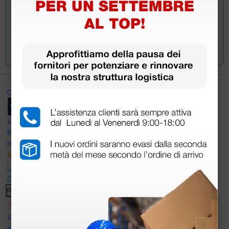
Invia la tua domanda
Ottimo
4,6
/5
8.330
recensioni
Le nostre recensioni a 4 e 5 stelle.
Clicca qui per leggerle tutte >
Precedente
Successivo
14 Luglio 2026
ottima