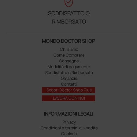
verified_user
SODDISFATTO O
RIMBORSATO
MONDO DOCTOR SHOP
Chi siamo
Come Comprare
Consegne
Modalità di pagamento
Soddisfatto o Rimborsato
Garanzie
Contatti
Scopri Doctor Shop Plus
LAVORA CON NOI
INFORMAZIONI LEGALI
Privacy
Condizioni e termini di vendita
Cookies