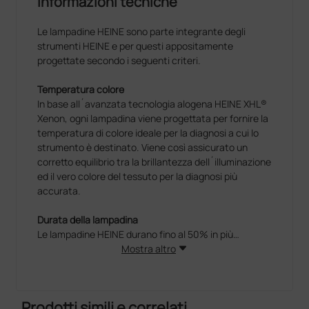
Informazioni tecniche
Le lampadine HEINE sono parte integrante degli
strumenti HEINE e per questi appositamente
progettate secondo i seguenti criteri.
Temperatura colore
In base all´avanzata tecnologia alogena HEINE XHL®
Xenon, ogni lampadina viene progettata per fornire la
temperatura di colore ideale per la diagnosi a cui lo
strumento è destinato. Viene così assicurato un
corretto equilibrio tra la brillantezza dell´illuminazione
ed il vero colore del tessuto per la diagnosi più
accurata.
Durata della lampadina
Le lampadine HEINE durano fino al 50% in più
(paragonate alle lampadine tradizionali), fornendo
Mostra altro
lunga durata, ottime prestazioni ed un reale
risparmio.
Prodotti simili e correlati
Sicurezza