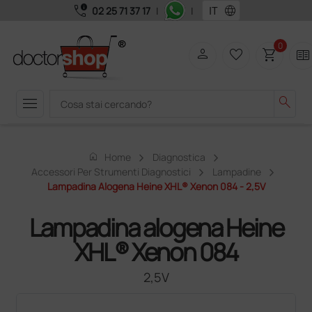
call_quality
language
02 25 71 37 17
|
|
0
person
favorite_border
shopping_cart
two_pager
menu
search
home
Home
Diagnostica
Accessori Per Strumenti Diagnostici
Lampadine
Lampadina Alogena Heine XHL® Xenon 084 - 2,5V
Lampadina alogena Heine
XHL® Xenon 084
2,5V