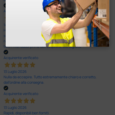
Acquirente verificato
14 Luglio 2026
Ho acquistato un ecografo da Doctor Shop e sono rimasto molto
soddisfatto dell'esperienza. Apparecchiatura di qualità, consegna
nei tempi previsti e un servizio clienti disponibile che ha risposto a
tutti i miei dubbi prima dell'acquisto. Consigliato
Acquirente verificato
13 Luglio 2026
Nulla da eccepire. Tutto estremamente chiaro e corretto,
dall’ordine alla consegna.
Acquirente verificato
13 Luglio 2026
Rapidi, disponibili ben forniti