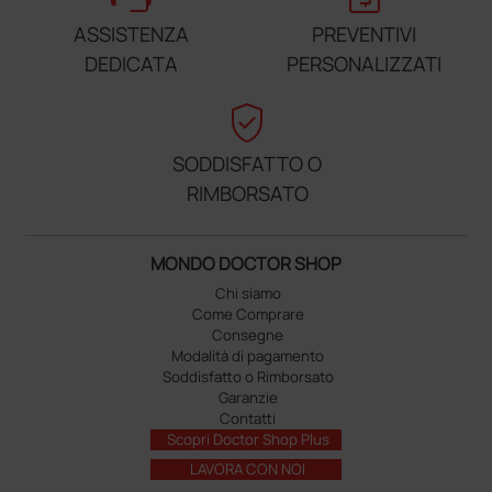
ASSISTENZA
PREVENTIVI
DEDICATA
PERSONALIZZATI
verified_user
SODDISFATTO O
RIMBORSATO
MONDO DOCTOR SHOP
Chi siamo
Come Comprare
Consegne
Modalità di pagamento
Soddisfatto o Rimborsato
Garanzie
Contatti
Scopri Doctor Shop Plus
LAVORA CON NOI