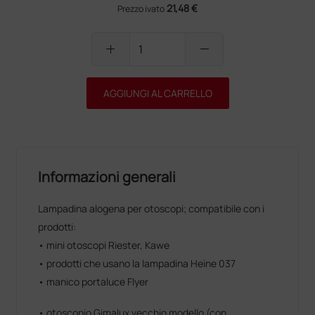
21,48 €
Prezzo ivato
add
remove
AGGIUNGI AL CARRELLO
Informazioni generali
Lampadina alogena per otoscopi; compatibile con i
prodotti:
• mini otoscopi Riester, Kawe
• prodotti che usano la lampadina Heine 037
• manico portaluce Flyer
• otoscopio Gimalux vecchio modello (con