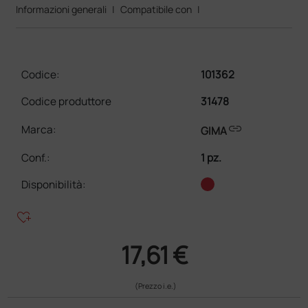
Informazioni generali
|
Compatibile con
|
Codice:
101362
Codice produttore
31478
link
Marca:
GIMA
Conf.
:
1 pz.
Disponibilità:
heart_plus
17,61 €
(Prezzo i.e.)