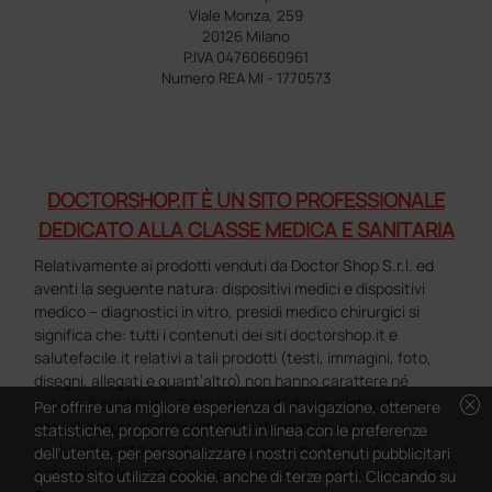
Viale Monza, 259
20126 Milano
P.IVA 04760660961
Numero REA MI - 1770573
DOCTORSHOP.IT È UN SITO PROFESSIONALE
DEDICATO ALLA CLASSE MEDICA E SANITARIA
Relativamente ai prodotti venduti da Doctor Shop S.r.l. ed
aventi la seguente natura: dispositivi medici e dispositivi
medico – diagnostici in vitro, presidi medico chirurgici si
significa che: tutti i contenuti dei siti doctorshop.it e
salutefacile.it relativi a tali prodotti (testi, immagini, foto,
disegni, allegati e quant’altro) non hanno carattere né
cancel
natura di pubblicità. Tutti i contenuti devono intendersi e
Per offrire una migliore esperienza di navigazione, ottenere
sono di natura esclusivamente informativa e volti
statistiche, proporre contenuti in linea con le preferenze
esclusivamente a portare a conoscenza dei clienti e dei
dell'utente, per personalizzare i nostri contenuti pubblicitari
potenziali clienti in fase di preacquisto i prodotti venduti da
questo sito utilizza cookie, anche di terze parti. Cliccando su