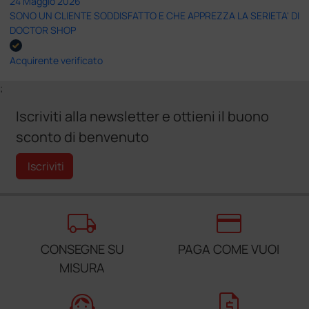
24 Maggio 2026
SONO UN CLIENTE SODDISFATTO E CHE APPREZZA LA SERIETA' DI
DOCTOR SHOP
Acquirente verificato
;
Iscriviti alla newsletter e ottieni il buono
sconto di benvenuto
Iscriviti
local_shipping
credit_card
CONSEGNE SU
PAGA COME VUOI
MISURA
support_agent
request_quote