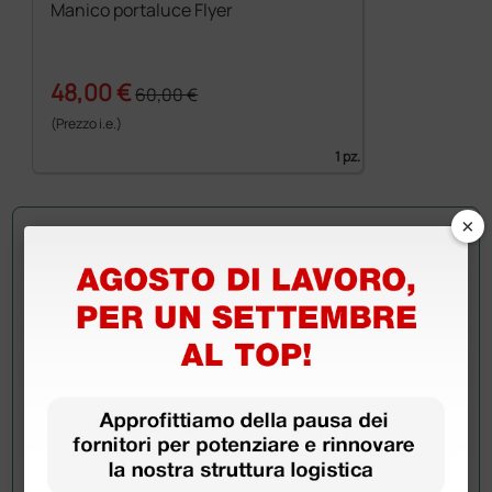
Manico portaluce Flyer
48,00 €
60,00 €
(Prezzo i.e.)
1 pz.
×
Chiedi a un collega
Hai ancora qualche dubbio? Vuoi ulteriori
informazioni?
Invia ora la tua domanda ai colleghi che hanno già