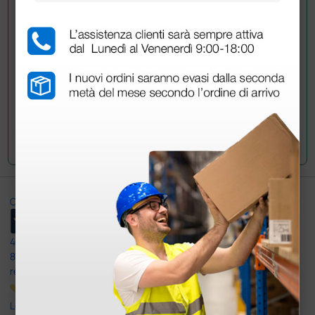
acquistato questo prodotto.
Invia la tua domanda
Ottimo
4,6
/5
8.330
recensioni
Le nostre recensioni a 4 e 5 stelle.