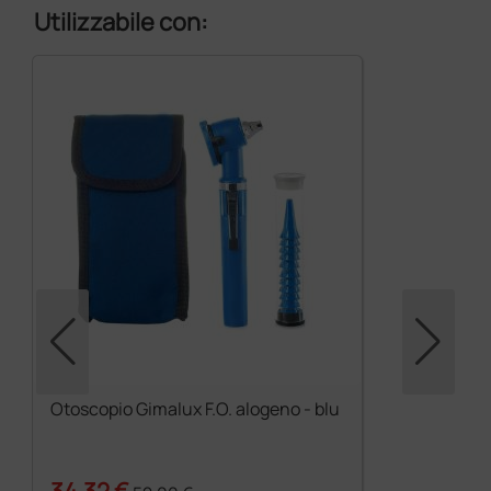
Utilizzabile con:
Otoscopio Gimalux F.O. alogeno - blu
34,32 €