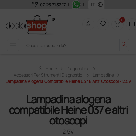
call_quality
language
02 25 71 37 17
|
|
0
person
favorite_border
shopping_cart
two_pager
menu
search
home
Home
Diagnostica
Accessori Per Strumenti Diagnostici
Lampadine
Lampadina Alogena Compatibile Heine 037 E Altri Otoscopi - 2,5V
Lampadina alogena
compatibile Heine 037 e altri
otoscopi
2,5V