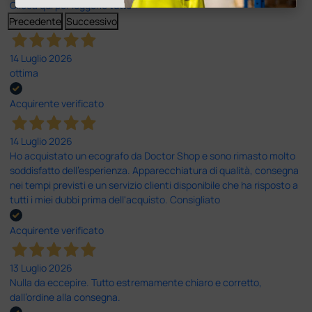
Clicca qui per leggerle tutte >
Precedente
Successivo
14 Luglio 2026
ottima
Acquirente verificato
14 Luglio 2026
Ho acquistato un ecografo da Doctor Shop e sono rimasto molto
soddisfatto dell'esperienza. Apparecchiatura di qualità, consegna
nei tempi previsti e un servizio clienti disponibile che ha risposto a
tutti i miei dubbi prima dell'acquisto. Consigliato
Acquirente verificato
13 Luglio 2026
Nulla da eccepire. Tutto estremamente chiaro e corretto,
dall’ordine alla consegna.