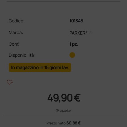
Codice:
101345
link
Marca:
PARKER
Conf.
:
1 pz.
Disponibilità:
In magazzino in 15 giorni lav.
heart_plus
49,90 €
(Prezzo i.e.)
60,88 €
Prezzo ivato