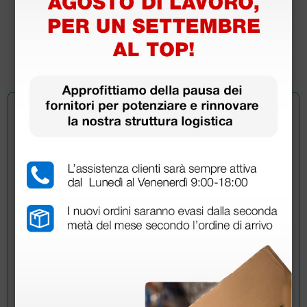
84,00 €
105,00 €
(Prezzo i.e.)
1 pz.
Chiedi a un collega
Hai ancora qualche dubbio? Vuoi ulteriori
informazioni?
Invia ora la tua domanda ai colleghi che hanno già
acquistato questo prodotto.