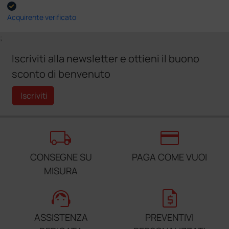
Acquirente verificato
;
Iscriviti alla newsletter e ottieni il buono
sconto di benvenuto
Iscriviti
local_shipping
credit_card
CONSEGNE SU
PAGA COME VUOI
MISURA
support_agent
request_quote
ASSISTENZA
PREVENTIVI