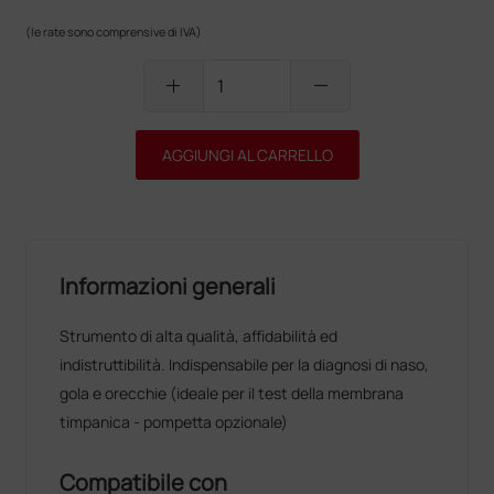
(le rate sono comprensive di IVA)
add
remove
AGGIUNGI AL CARRELLO
Informazioni generali
Strumento di alta qualità, affidabilità ed
indistruttibilità. Indispensabile per la diagnosi di naso,
gola e orecchie (ideale per il test della membrana
timpanica - pompetta opzionale)
Compatibile con