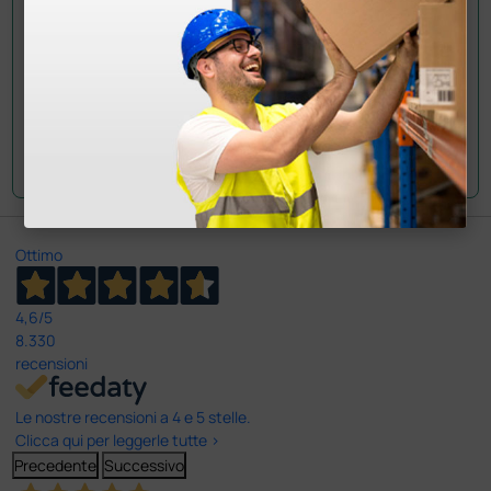
Invia la tua domanda
Ottimo
4,6
/5
8.330
recensioni
Le nostre recensioni a 4 e 5 stelle.
Clicca qui per leggerle tutte >
Precedente
Successivo