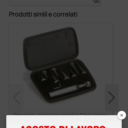
1 pz.
Prodotti simili e correlati
×
Otoscopio veterinaria operativo Gima alogeno