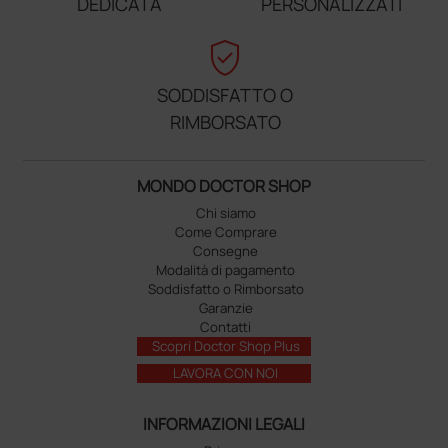
DEDICATA
PERSONALIZZATI
verified_user
SODDISFATTO O
RIMBORSATO
MONDO DOCTOR SHOP
Chi siamo
Come Comprare
Consegne
Modalità di pagamento
Soddisfatto o Rimborsato
Garanzie
Contatti
Scopri Doctor Shop Plus
LAVORA CON NOI
INFORMAZIONI LEGALI