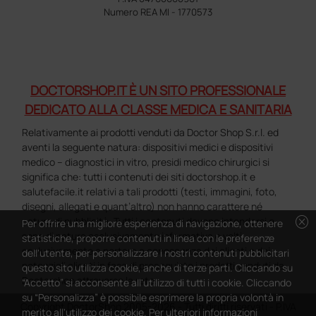
Numero REA MI - 1770573
DOCTORSHOP.IT È UN SITO PROFESSIONALE
DEDICATO ALLA CLASSE MEDICA E SANITARIA
Relativamente ai prodotti venduti da Doctor Shop S.r.l. ed
aventi la seguente natura: dispositivi medici e dispositivi
medico – diagnostici in vitro, presidi medico chirurgici si
significa che: tutti i contenuti dei siti doctorshop.it e
salutefacile.it relativi a tali prodotti (testi, immagini, foto,
disegni, allegati e quant’altro) non hanno carattere né
cancel
natura di pubblicità. Tutti i contenuti devono intendersi e
Per offrire una migliore esperienza di navigazione, ottenere
sono di natura esclusivamente informativa e volti
statistiche, proporre contenuti in linea con le preferenze
esclusivamente a portare a conoscenza dei clienti e dei
dell'utente, per personalizzare i nostri contenuti pubblicitari
potenziali clienti in fase di preacquisto i prodotti venduti da
questo sito utilizza cookie, anche di terze parti. Cliccando su
Doctorshop attraverso la rete.
“Accetto” si acconsente all'utilizzo di tutti i cookie. Cliccando
su “Personalizza” è possibile esprimere la propria volontà in
Copyright DoctorShop 2005-2026 - Tutti diritti riservati - P.IVA
merito all'utilizzo dei cookie. Per ulteriori informazioni