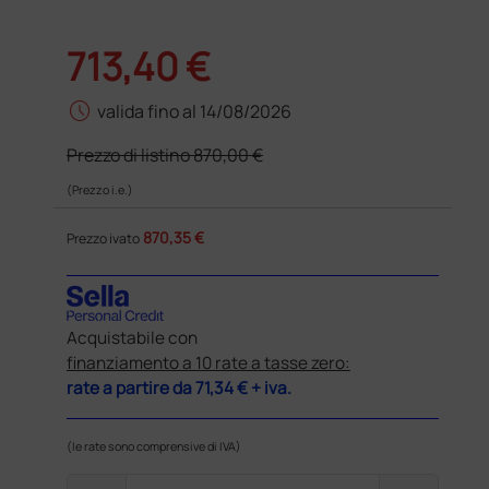
713,40 €
schedule
valida fino al 14/08/2026
Prezzo di listino
870,00 €
(Prezzo i.e.)
870,35 €
Prezzo ivato
Acquistabile con
finanziamento a 10 rate a tasse zero:
rate a partire da
71,34 €
+ iva.
(le rate sono comprensive di IVA)