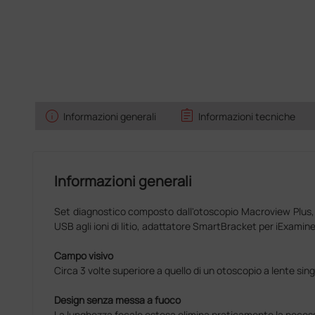
info
assignment
Informazioni generali
Informazioni tecniche
Informazioni generali
Set diagnostico composto dall'otoscopio Macroview Plus, 
USB agli ioni di litio, adattatore SmartBracket per iExamine
Campo visivo
Circa 3 volte superiore a quello di un otoscopio a lente sin
Design senza messa a fuoco
La lunghezza focale estesa elimina praticamente la necess