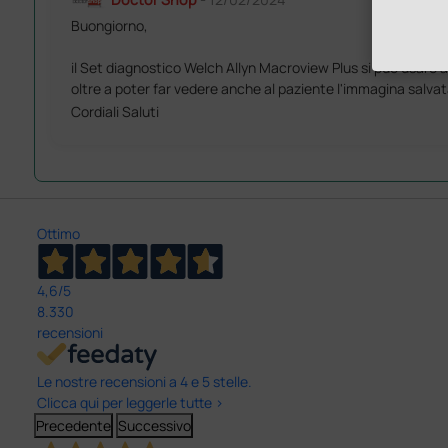
Buongiorno,
il Set diagnostico Welch Allyn Macroview Plus si può usare 
oltre a poter far vedere anche al paziente l'immagina salvat
Cordiali Saluti
Ottimo
4,6
/5
8.330
recensioni
Le nostre recensioni a 4 e 5 stelle.
Clicca qui per leggerle tutte >
Precedente
Successivo