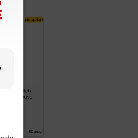
più opzioni
ricolari Welch
ofseal monouso
m piccolo
€
)
80 pezzi