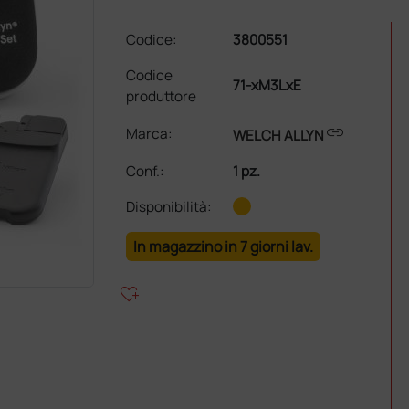
Codice:
3800551
Codice
71-xM3LxE
produttore
link
Marca:
WELCH ALLYN
Conf.
:
1 pz.
Disponibilità:
In magazzino in 7 giorni lav.
heart_plus