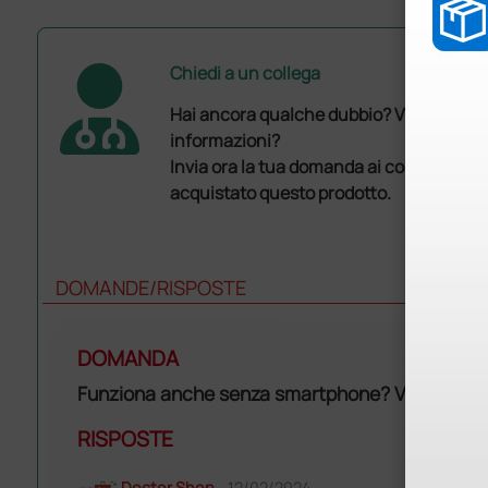
Chiedi a un collega
Hai ancora qualche dubbio? Vuoi ulterio
informazioni?
Invia ora la tua domanda ai colleghi che
acquistato questo prodotto.
DOMANDE/RISPOSTE
DOMANDA
Funziona anche senza smartphone? Va bene iPh
RISPOSTE
Doctor Shop
- 12/02/2024