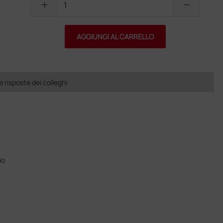
add
remove
AGGIUNGI AL CARRELLO
risposte dei colleghi
io