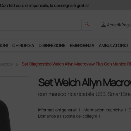
s Club", un anno di spedizioni a 39,90 euro + IVA!
search
person
Accedi/Regis
IONI
CHIRURGIA
DISINFEZIONE
EMERGENZA
AMBULATORIO
oscopi
Set Diagnostico Welch Allyn Macroview Plus Con Manico Ri
Set Welch Allyn Macro
con manico ricaricabile USB, SmartBra
Informazioni generali
|
Informazioni tecniche
|
D
Domande e risposte dei colleghi
|