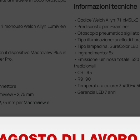
Informazioni tecniche
• Codice Welch Allyn: 71-xM3LxE
lari monouso Welch Allyn LumiView
• Predisposto per iExaminer
• Otoscopio pneumatico sigillato
• Tipo illuminazione: anello di fibr
• Tipo lampadina: SureColor LED
on il dispositivo Macroview Plus in
• Ingrandimento: 5x
er Pro.
• Emissione luminosa totale: 5200 
tradizionali
• CRI: 95
• R9: 90
• Temperatura colore: 3.400-4.5
onnettore
• Garanzia LED 7 anni
umiView - 2,75 mm
 2,75 mm per MacroView e
iccolo