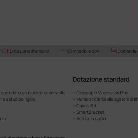
work
list
forum
Dotazione standard
Compatibile con
Domande e 
Dotazione standard
corredato da manico ricaricabile
• Otoscopio Macroview Plus
r e astuccio rigido.
• Manico ricaricabile agli ioni di lit
• Cavo USB
• SmartBracket
gola
• Astuccio rigido
ità di mettere a fuoco l'otoscopio