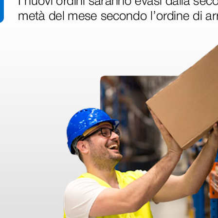
ri
 hanno già
one pro max? Grazie Alberto Ferrando alberto.ferrand