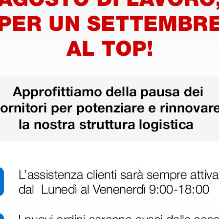
più opzioni
lari
Insufflatore monopalla
Tappi au
enti
per otoscopi Welch Allyn
Allyn S
View -
- con connettore
2,3-4 m
15,18 €
52,00 
(Prezzo i.e.)
(Prezzo i.e.
680 pezzi
1 pz.