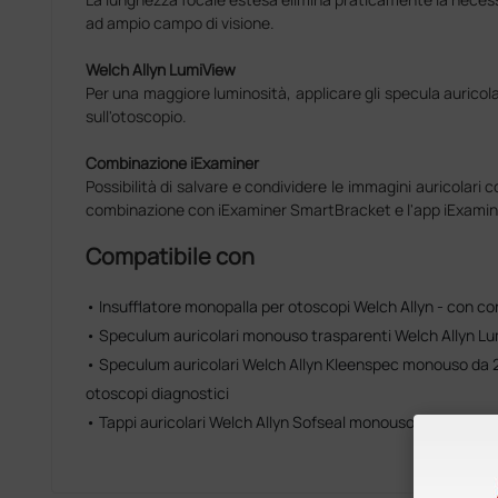
ad ampio campo di visione.
Welch Allyn LumiView
Per una maggiore luminosità, applicare gli specula aurico
sull'otoscopio.
Combinazione iExaminer
Possibilità di salvare e condividere le immagini auricolari c
combinazione con iExaminer SmartBracket e l'app iExamin
Compatibile con
• Insufflatore monopalla per otoscopi Welch Allyn - con c
• Speculum auricolari monouso trasparenti Welch Allyn L
• Speculum auricolari Welch Allyn Kleenspec monouso da
otoscopi diagnostici
• Tappi auricolari Welch Allyn Sofseal monouso 2,3-4 mm p