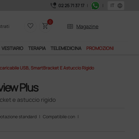
call_quality
language
02 25 71 37 17
|
|
0
favorite_border
shopping_cart
two_pager
Magazine
trati
VESTIARIO
TERAPIA
TELEMEDICINA
PROMOZIONI
caricabile USB, SmartBracket E Astuccio Rigido
view Plus
cket e astuccio rigido
otazione standard
|
Compatibile con
|