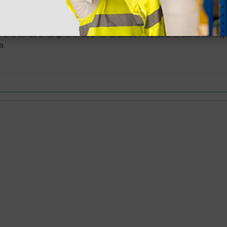
anche senza smartphone. Lo SmartBracket in dotazione, usato con l'app 
a.