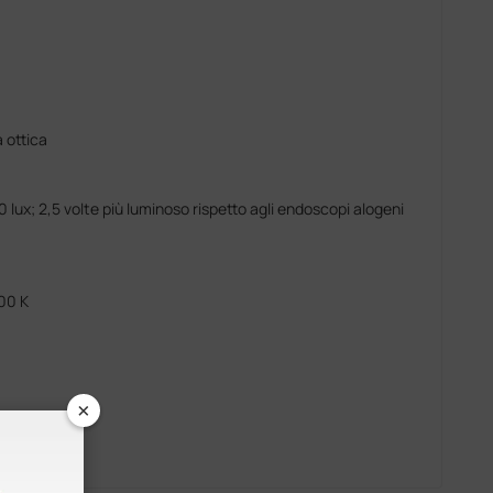
a ottica
lux; 2,5 volte più luminoso rispetto agli endoscopi alogeni
00 K
×