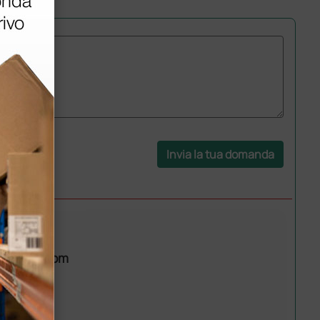
Invia la tua domanda
o1@gmail.com