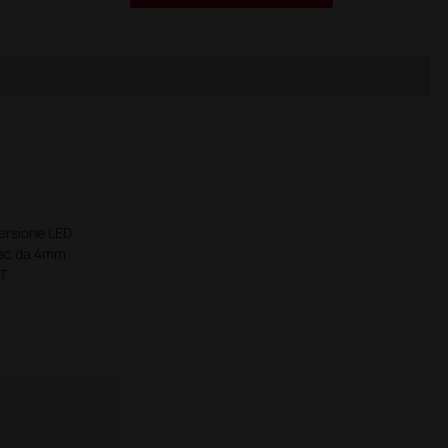
ersione LED
pec da 4mm
NT