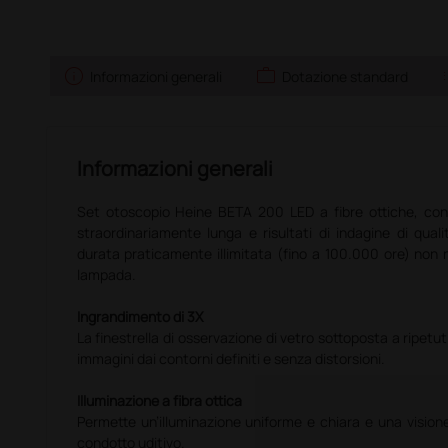
info
work
l
Informazioni generali
Dotazione standard
Informazioni generali
Set otoscopio Heine BETA 200 LED a fibre ottiche, con 
straordinariamente lunga e risultati di indagine di qual
durata praticamente illimitata (fino a 100.000 ore) non n
lampada.
Ingrandimento di 3X
La finestrella di osservazione di vetro sottoposta a ripetut
immagini dai contorni definiti e senza distorsioni.
Illuminazione a fibra ottica
Permette un’illuminazione uniforme e chiara e una visione
condotto uditivo.