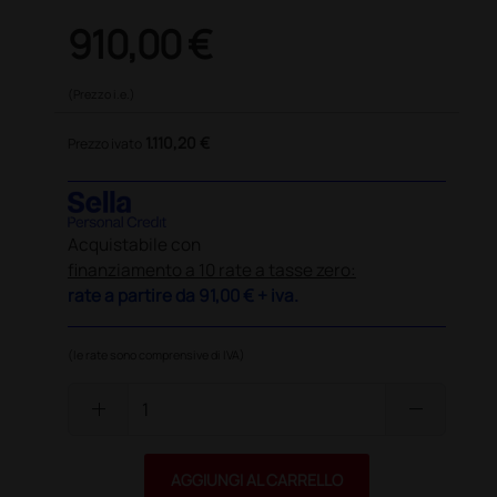
910,00 €
(Prezzo i.e.)
1.110,20 €
Prezzo ivato
Acquistabile con
finanziamento a 10 rate a tasse zero:
rate a partire da
91,00 €
+ iva.
(le rate sono comprensive di IVA)
add
remove
AGGIUNGI AL CARRELLO