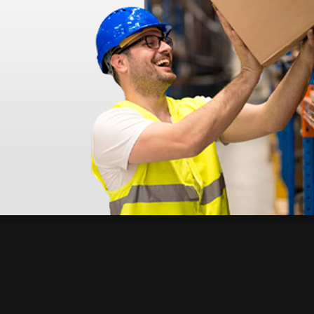
lari
Speculum auricolari
Speculu
li mod.
Heine riutilizzabili mod.
Heine ri
4 mm
SANALON S - Ø 3 mm
SANALON
281,00 €
281,00
(Prezzo i.e.)
(Prezzo i.e.
50 pezzi
50 pezzi