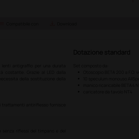
ist
save_alt
Compatibile con
Download
Dotazione standard
lenti antigraffio per una durata
Set composto da:
ità costante. Grazie al LED dalla
Otoscopio BETA 200 a F.O. v
ecessita della sostituzione della
10 speculum monouso AllS
manico ricaricabile BETA4 
caricatore da tavolo NT4
i trattamenti antiriflesso fornisce
 senza riflessi del timpano e del