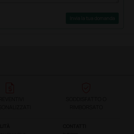
Invia la tua domanda
request_quote
verified_user
REVENTIVI
SODDISFATTO O
SONALIZZATI
RIMBORSATO
LITÀ
CONTATTI