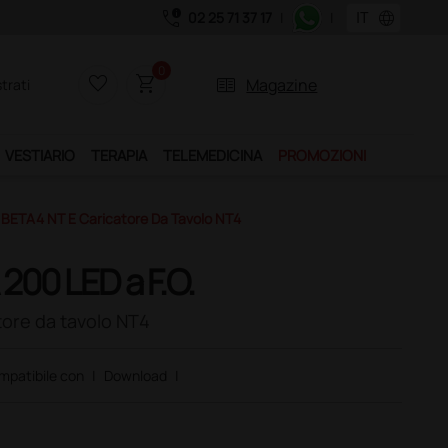
call_quality
language
02 25 71 37 17
|
|
0
favorite_border
shopping_cart
two_pager
Magazine
trati
VESTIARIO
TERAPIA
TELEMEDICINA
PROMOZIONI
e BETA4 NT E Caricatore Da Tavolo NT4
200 LED a F.O.
tore da tavolo NT4
mpatibile con
|
Download
|