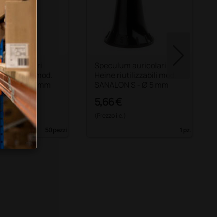
m auricolari
Speculum auricolari
utilizzabili mod.
Heine riutilizzabili mod.
 S - Ø 2,4 mm
SANALON S - Ø 5 mm
 €
5,66 €
)
(Prezzo i.e.)
50 pezzi
1 pz.