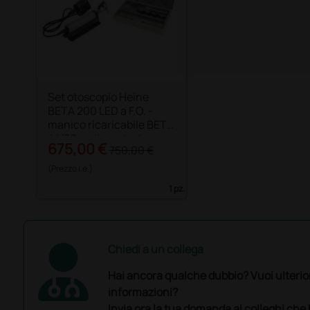
Set otoscopio Heine
BETA 200 LED a F.O. -
manico ricaricabile BETA
4 USB e alimentazione
675,00 €
750,00 €
elettrica
(Prezzo i.e.)
1 pz.
Chiedi a un collega
Hai ancora qualche dubbio? Vuoi ulterio
informazioni?
Invia ora la tua domanda ai colleghi che