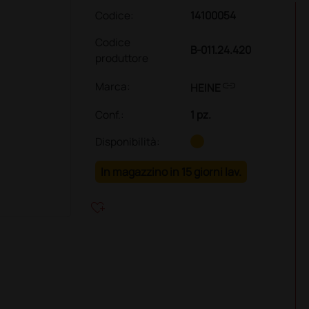
Codice:
14100054
Codice
B-011.24.420
produttore
link
Marca:
HEINE
Conf.
:
1 pz.
Disponibilità:
In magazzino in 15 giorni lav.
heart_plus