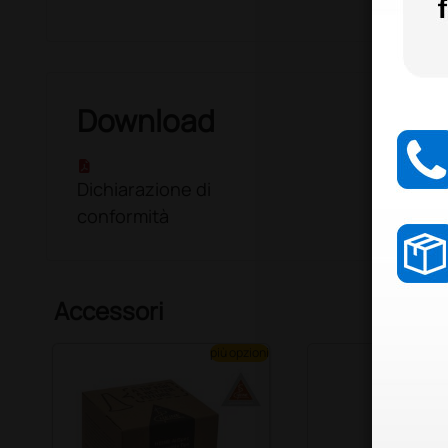
Download
Dichiarazione di
conformità
Accessori
più opzioni