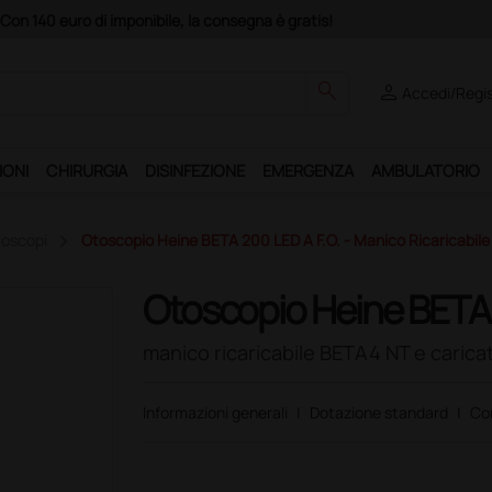
ando il servizio "Ds Club", un anno di spedizioni a 39,90 euro + IVA!
search
person
Accedi/Regis
IONI
CHIRURGIA
DISINFEZIONE
EMERGENZA
AMBULATORIO
oscopi
Otoscopio Heine BETA 200 LED A F.O. - Manico Ricaricabil
Otoscopio Heine BETA 
manico ricaricabile BETA4 NT e carica
Informazioni generali
|
Dotazione standard
|
Co