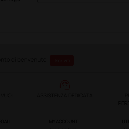
sconto di benvenuto
Iscriviti
support_agent
 VUOI
ASSISTENZA DEDICATA
P
PER
EGALI
MY ACCOUNT
UTI