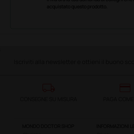
acquistato questo prodotto.
;
Iscriviti alla newsletter e ottieni il buono 
local_shipping
credit_card
CONSEGNE SU MISURA
PAGA COME
MONDO DOCTOR SHOP
INFORMAZIONI L