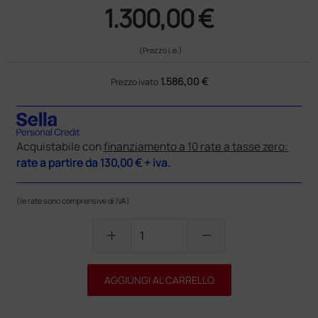
1.300,00 €
(Prezzo i.e.)
1.586,00 €
Prezzo ivato
Acquistabile con
finanziamento a 10 rate a tasse zero:
rate a partire da
130,00 €
+ iva.
(le rate sono comprensive di IVA)
add
remove
AGGIUNGI AL CARRELLO