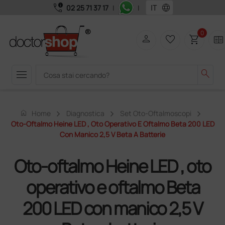
call_quality
language
02 25 71 37 17
|
|
0
person
favorite_border
shopping_cart
two_pager
menu
search
home
Home
Diagnostica
Set Oto-Oftalmoscopi
Oto-Oftalmo Heine LED , Oto Operativo E Oftalmo Beta 200 LED
Con Manico 2,5 V Beta A Batterie
Oto-oftalmo Heine LED , oto
operativo e oftalmo Beta
200 LED con manico 2,5 V