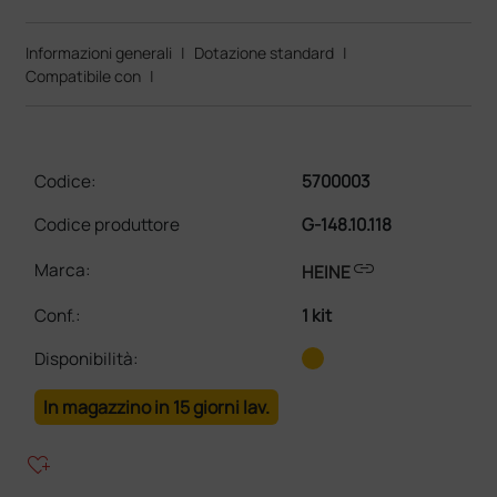
Informazioni generali
|
Dotazione standard
|
Compatibile con
|
Codice:
5700003
Codice produttore
G-148.10.118
link
Marca:
HEINE
Conf.
:
1 kit
Disponibilità:
In magazzino in 15 giorni lav.
heart_plus