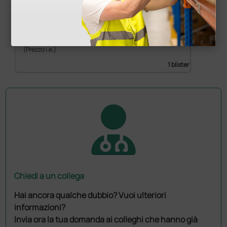
3,70 €
(Prezzo i.e.)
1 blister
Chiedi a un collega
Hai ancora qualche dubbio? Vuoi ulteriori
informazioni?
Invia ora la tua domanda ai colleghi che hanno già