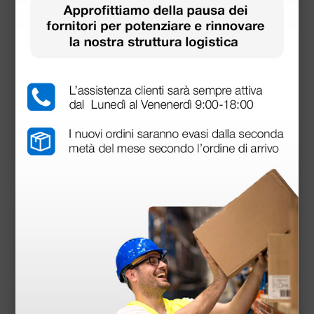
Idoneo per pupille dilatate ed in miosi. Include
diaframma a fessura, stellina di fissazione, filtro blu
cobalto e filtro verde per un maggior contrasto.
• Range di correzione:
Accessori
+ in valori unitari: 1 – 10 15 20 40 D
– in valori unitari: 1 – 10 15 20 25 35 D
Batterie alkaline mezza torcia C - Varta H.E.