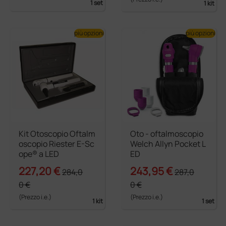
1 set
1 kit
più opzioni
più opzioni
Kit Otoscopio Oftalm
Oto - oftalmoscopio
oscopio Riester E-Sc
Welch Allyn Pocket L
ope® a LED
ED
227,20 €
243,95 €
284,0
287,0
0 €
0 €
(Prezzo i.e.)
(Prezzo i.e.)
1 kit
1 set