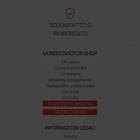
verified_user
SODDISFATTO O
RIMBORSATO
MONDO DOCTOR SHOP
Chi siamo
Come Comprare
Consegne
Modalità di pagamento
Soddisfatto o Rimborsato
Garanzie
Contatti
Scopri Doctor Shop Plus
LAVORA CON NOI
INFORMAZIONI LEGALI
Privacy