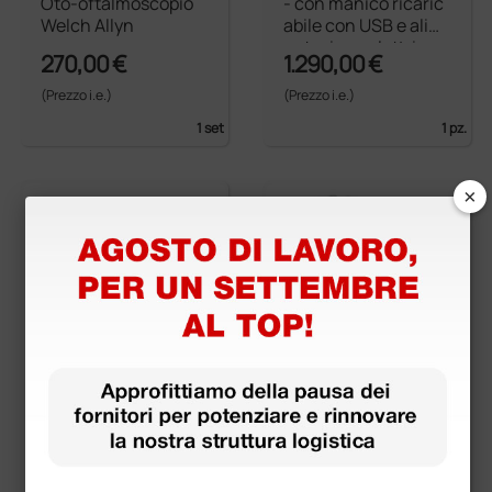
Oto-oftalmoscopio
- con manico ricaric
Welch Allyn
abile con USB e alim
entazione elettrica
270,00 €
1.290,00 €
(Prezzo i.e.)
(Prezzo i.e.)
1 set
1 pz.
×
plug-in oto-oftalmo
Oto-oftalmo Heine L
Visio 2000 F.O. Xeno
ED , oto operativo e o
n alogeno - 3,5 V
ftalmo Beta 200 LED
con manico 2,5 V Bet