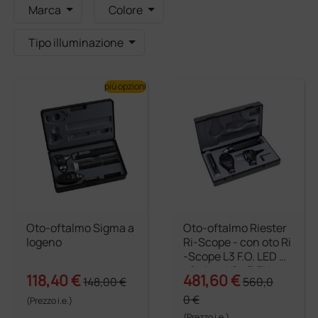
Marca
Colore
Tipo illuminazione
più opzioni
Oto-oftalmo Sigma a
Oto-oftalmo Riester
logeno
Ri-Scope - con oto Ri
-Scope L3 F.O. LED e
oftalmo L2 - 3,5V
118,40 €
481,60 €
148,00 €
560,0
0 €
(Prezzo i.e.)
(Prezzo i.e.)