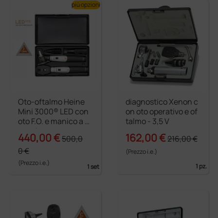
più opzioni
Oto-oftalmo Heine
diagnostico Xenon c
Mini 3000® LED con
on oto operativo e of
oto F.O. e manico a b
talmo - 3,5 V
atterie
440,00 €
162,00 €
500,0
216,00 €
0 €
(Prezzo i.e.)
(Prezzo i.e.)
1 pz.
1 set