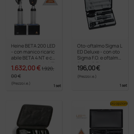
Heine BETA 200 LED
Oto-oftalmo Sigma L
- con manico ricaric
ED Deluxe - con oto
abile BETA 4 NT e car
Sigma F.O. e oftalmo
icatore da tavolo NT
Sigma 2,5V
1.632,00 €
196,00 €
1.920,
4
00 €
(Prezzo i.e.)
(Prezzo i.e.)
1 set
1 set
più opzioni