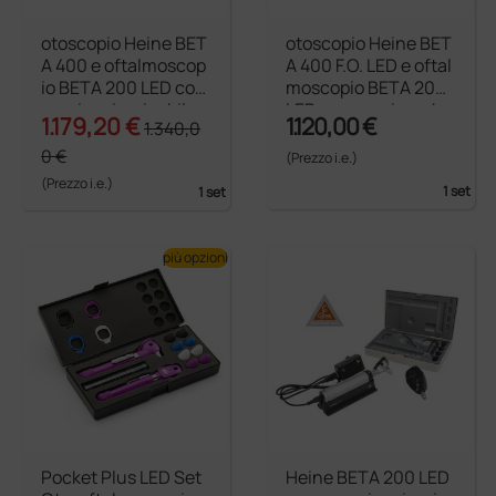
otoscopio Heine BET
otoscopio Heine BET
A 400 e oftalmoscop
A 400 F.O. LED e oftal
io BETA 200 LED con
moscopio BETA 200
manico ricaricabile
LED con manico a ba
1.179,20 €
1.120,00 €
1.340,0
USB, cavo USB e ali
tterie e astuccio rigi
mentatore medicale
do - 2,5 V
0 €
(Prezzo i.e.)
(Prezzo i.e.)
1 set
1 set
più opzioni
Pocket Plus LED Set
Heine BETA 200 LED