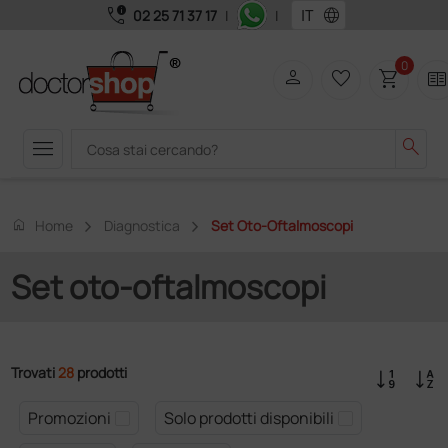
call_quality
language
02 25 71 37 17
|
|
0
person
favorite_border
shopping_cart
two_page
menu
search
home
Home
Diagnostica
Set Oto-Oftalmoscopi
Set oto-oftalmoscopi
Trovati
28
prodotti
Promozioni
Solo prodotti disponibili