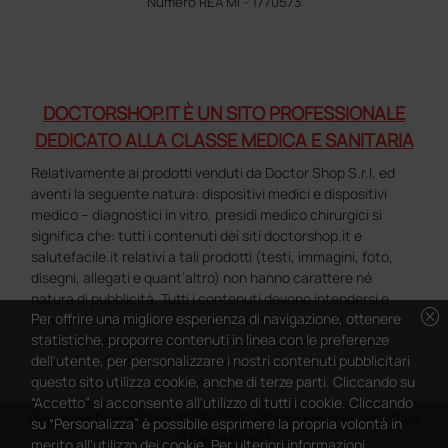
Numero REA MI - 1770573
DOCTORSHOP.IT È UN SITO PROFESSIONALE
DEDICATO ALLA CLASSE MEDICA E SANITARIA
Relativamente ai prodotti venduti da Doctor Shop S.r.l. ed
aventi la seguente natura: dispositivi medici e dispositivi
medico – diagnostici in vitro, presidi medico chirurgici si
significa che: tutti i contenuti dei siti doctorshop.it e
salutefacile.it relativi a tali prodotti (testi, immagini, foto,
disegni, allegati e quant’altro) non hanno carattere né
natura di pubblicità. Tutti i contenuti devono intendersi e
cancel
Per offrire una migliore esperienza di navigazione, ottenere
sono di natura esclusivamente informativa e volti
statistiche, proporre contenuti in linea con le preferenze
esclusivamente a portare a conoscenza dei clienti e dei
dell'utente, per personalizzare i nostri contenuti pubblicitari
potenziali clienti in fase di preacquisto i prodotti venduti da
questo sito utilizza cookie, anche di terze parti. Cliccando su
Doctorshop attraverso la rete.
“Accetto” si acconsente all'utilizzo di tutti i cookie. Cliccando
Copyright DoctorShop 2005-2026 - Tutti diritti riservati - P.IVA
su “Personalizza” è possibile esprimere la propria volontà in
04760660961
merito all'utilizzo dei cookie. Per ulteriori informazioni