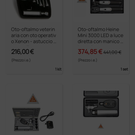
Oto-oftalmo veterin
Oto-oftalmo Heine
aria con oto operativ
Mini 3000 LED a luce
o Xenon - astuccio i
diretta con manico a
n metallo
batterie - nero
216,00 €
374,85 €
441,00 €
(Prezzo i.e.)
(Prezzo i.e.)
1 kit
1 set