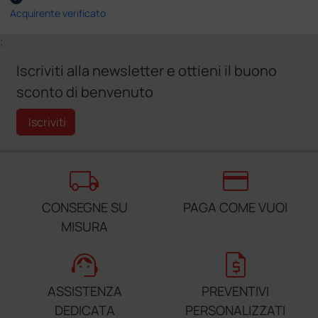
Acquirente verificato
;
Iscriviti alla newsletter e ottieni il buono
sconto di benvenuto
Iscriviti
local_shipping
credit_card
CONSEGNE SU
PAGA COME VUOI
MISURA
support_agent
request_quote
ASSISTENZA
PREVENTIVI
DEDICATA
PERSONALIZZATI