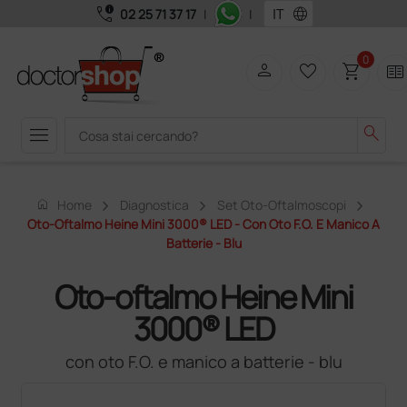
call_quality
language
02 25 71 37 17
|
|
0
person
favorite_border
shopping_cart
two_pager
menu
search
home
Home
Diagnostica
Set Oto-Oftalmoscopi
Oto-Oftalmo Heine Mini 3000® LED - Con Oto F.O. E Manico A
Batterie - Blu
Oto-oftalmo Heine Mini
3000® LED
con oto F.O. e manico a batterie - blu