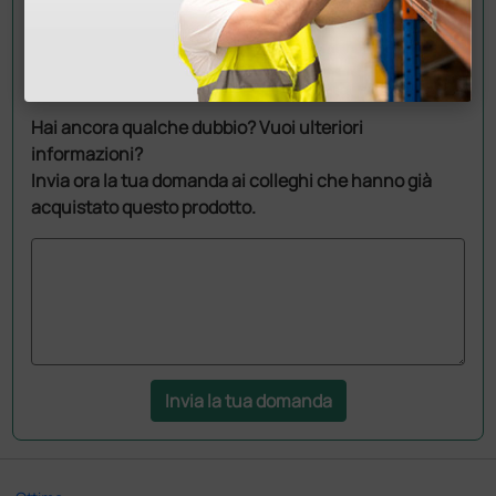
Chiedi a un collega
Hai ancora qualche dubbio? Vuoi ulteriori
informazioni?
Invia ora la tua domanda ai colleghi che hanno già
acquistato questo prodotto.
Invia la tua domanda