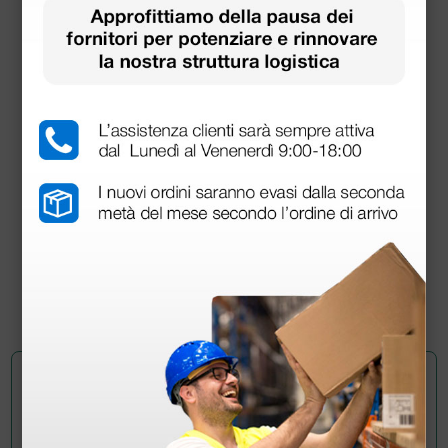
Oto-oftalmo Heine Mini 3000 LED a luce diretta
con manico a batterie - blu
374,85 €
441,00 €
(Prezzo i.e.)
1 set