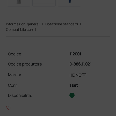
Informazioni generali
|
Dotazione standard
|
Compatibile con
|
Codice:
112001
Codice produttore
D-886.11.021
link
Marca:
HEINE
Conf.
:
1 set
Disponibilità:
heart_plus