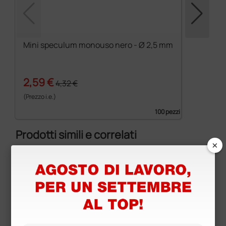
Mini speculum monouso nero - Ø 2,5 mm
2,59 €
4,32 €
(Prezzo i.e.)
100 pezzi
Prodotti simili e correlati
×