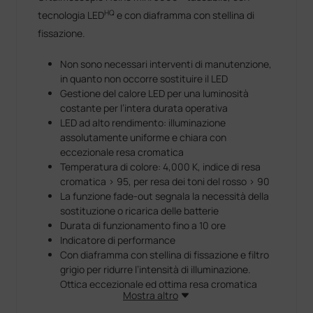
HQ
tecnologia LED
e con diaframma con stellina di
fissazione.
Non sono necessari interventi di manutenzione,
in quanto non occorre sostituire il LED
Gestione del calore LED per una luminosità
costante per l’intera durata operativa
LED ad alto rendimento: illuminazione
assolutamente uniforme e chiara con
eccezionale resa cromatica
Temperatura di colore: 4,000 K, indice di resa
cromatica > 95, per resa dei toni del rosso > 90
La funzione fade-out segnala la necessità della
sostituzione o ricarica delle batterie
Durata di funzionamento fino a 10 ore
Indicatore di performance
Con diaframma con stellina di fissazione e filtro
grigio per ridurre l’intensità di illuminazione.
Ottica eccezionale ed ottima resa cromatica
Mostra altro
anche con le dimensioni più piccole