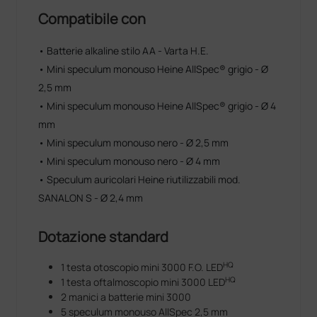
Le ottiche HEINE offrono un’immagine nitida e
chiara con riflessi minimi
Compatibile con
5 diversi diaframmi. Tutte le funzioni più
importanti inclusa stellina di fissazione e filtro
• Batterie alkaline stilo AA - Varta H.E.
grigio per pazienti sensibili alla luce
• Mini speculum monouso Heine AllSpec® grigio - Ø
Range di correzione 18 lenti da -20 D a +20 D
2,5 mm
Facilità di utilizzo: oftalmoscopia senza
dilatazione delle pupille
• Mini speculum monouso Heine AllSpec® grigio - Ø 4
Clip con interruttore integrato acceso/spento
mm
Ottiche di qualità in formato mini, ideale per
• Mini speculum monouso nero - Ø 2,5 mm
visite domiciliari.
• Mini speculum monouso nero - Ø 4 mm
• Speculum auricolari Heine riutilizzabili mod.
SANALON S - Ø 2,4 mm
Dotazione standard
HQ
1 testa otoscopio mini 3000 F.O. LED
HQ
1 testa oftalmoscopio mini 3000 LED
2 manici a batterie mini 3000
5 speculum monouso AllSpec 2,5 mm