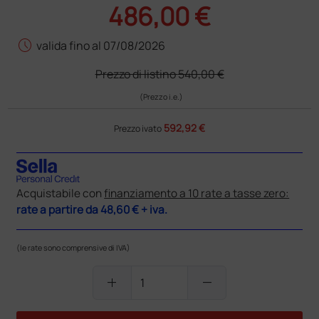
486,00 €
schedule
valida fino al 07/08/2026
Prezzo di listino
540,00 €
(Prezzo i.e.)
592,92 €
Prezzo ivato
Acquistabile con
finanziamento a 10 rate a tasse zero:
rate a partire da
48,60 €
+ iva.
(le rate sono comprensive di IVA)
add
remove