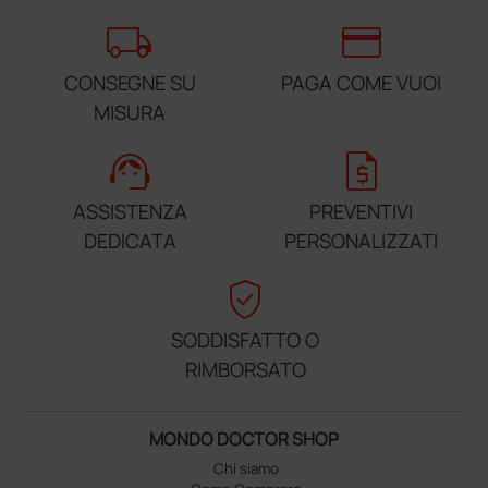
local_shipping
credit_card
CONSEGNE SU
PAGA COME VUOI
MISURA
support_agent
request_quote
ASSISTENZA
PREVENTIVI
DEDICATA
PERSONALIZZATI
verified_user
SODDISFATTO O
RIMBORSATO
MONDO DOCTOR SHOP
Chi siamo