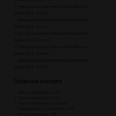
alluminio pressofuso, che ne impedisce lo
• Speculum auricolari Heine riutilizzabili mod.
spostamento e protegge lo strumento dagli urti.
SANALON S - Ø 3 mm
L’oftalmoscopio Heine BETA 200 LED possiede un LED
dalla durata praticamente illimitata (fino a 100.000
• Speculum auricolari Heine riutilizzabili mod.
ore) e non necessita della sostituzione della
SANALON S - Ø 3 mm
lampada.
• Speculum auricolari Heine riutilizzabili mod.
SANALON S - Ø 4 mm
• Esclusivo controllo continuo della luminosità fra il
• Speculum auricolari Heine riutilizzabili mod.
100% e il 3% (in attesa di brevetto), comando con
una sola mano.
SANALON S - Ø 4 mm
• Speculum auricolari Heine riutilizzabili mod.
• Nessuna luce diffusa grazie alla finestrella di
SANALON S - Ø 5 mm
osservazione incassata, sottoposta a ripetuti
trattamenti antiriflesso, per ottenere una diagnosi
sicura.
Dotazione standard
• Uso preciso dello strumento con una sola mano.
• Testa otoscopio BETA 400
• Testa otoscopio BETA 200
• La forma ergonomica si adatta facilmente all’area
• 1 set di 4 speculum riutilizzabili
orbitale e scherma la luce ambientale
• 5 speculum da 2,5 mm e 5 da 4 mm
• Manico ricaricabile USB