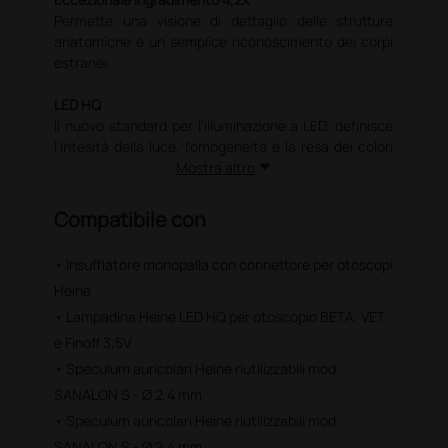
Permette una visione di dettaglio delle strutture
anatomiche e un semplice riconoscimento dei corpi
estranei.
LED HQ
Il nuovo standard per l'illuminazione a LED, definisce
l'intesità della luce, l'omogeneità e la resa dei colori
ottimali per la diagnosi più accurata. Il rosso è rosso, il
Mostra altro
blu è blu.
• Temperatura di colore 3.500 K
Compatibile con
• Indice di resa cromatica > 97
• Insufflatore monopalla con connettore per otoscopi
L'illuminazione a LED è perfettamente adatta al
Heine
sistema ottico e fornisce allo stesso tempo
un'illuminazione molto brillante (77.000 lux con
• Lampadina Heine LED HQ per otoscopio BETA, VET
speculum) ed uniforme per ottenere una diagnosi
e Finoff 3,5V
accurata.
• Speculum auricolari Heine riutilizzabili mod.
SANALON S - Ø 2,4 mm
L’oftalmoscopio Heine BETA® 200 LED è l’unico con
un elemento di supporto di alluminio. I componenti
• Speculum auricolari Heine riutilizzabili mod.
ottici sono inseriti perfettamente in un telaio in
SANALON S - Ø 2,4 mm