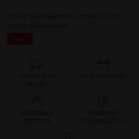
;
Iscriviti alla newsletter e ottieni il buono
sconto di benvenuto
Iscriviti
local_shipping
credit_card
CONSEGNE SU
PAGA COME VUOI
MISURA
support_agent
request_quote
ASSISTENZA
PREVENTIVI
DEDICATA
PERSONALIZZATI
verified_user