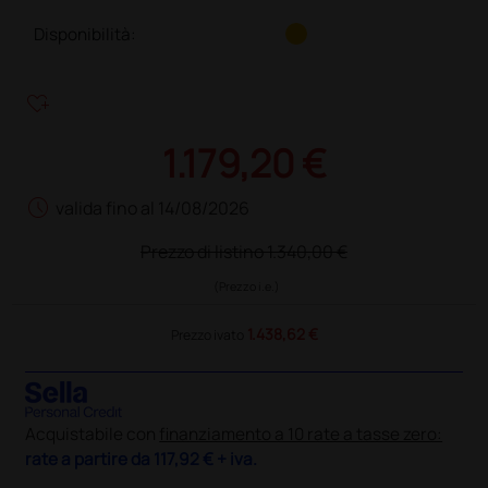
Disponibilità:
heart_plus
1.179,20 €
schedule
valida fino al 14/08/2026
Prezzo di listino
1.340,00 €
(Prezzo i.e.)
1.438,62 €
Prezzo ivato
Acquistabile con
finanziamento a 10 rate a tasse zero:
rate a partire da
117,92 €
+ iva.