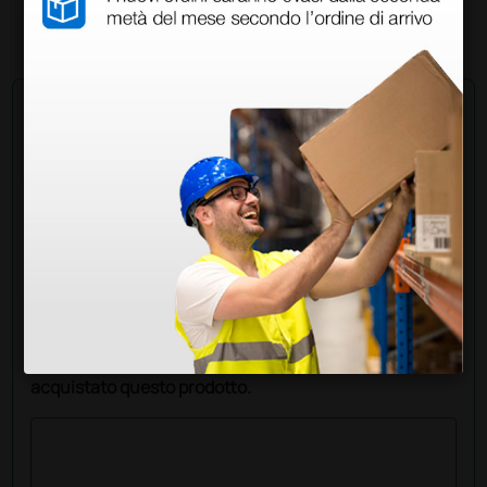
50 pezzi
Chiedi a un collega
Hai ancora qualche dubbio? Vuoi ulteriori
informazioni?
Invia ora la tua domanda ai colleghi che hanno già
acquistato questo prodotto.