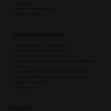
• Esclusivo Sistema Ottico Asferico Heine, elimina i
• Cavo USB
riflessi della cornea e dell’iride per fornire immagini
• Alimentatore medicale
ampie e nitide del fondo oculare.
• Astuccio rigido
Informazioni tecniche
• Disco di Rekoss a 27 lenti singole
+ valori unitari: 1 – 10 15 20 40 D
- valori unitari: 1 – 10 15 20 25 35 D
• Utilizzabile sia per pupille ampie che per quelle non
dilatate
• 6 diaframmi: fessura, stellina di fissazione con
coordinate polari, filtro blu, spot grande, spot
piccolo, semicerchio
• Filtro verde
Accessori