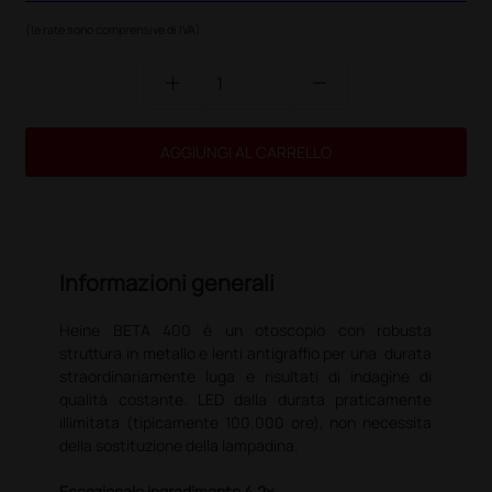
(le rate sono comprensive di IVA)
add
remove
AGGIUNGI AL CARRELLO
Informazioni generali
Heine BETA 400 è un otoscopio con robusta
struttura in metallo e lenti antigraffio per una durata
straordinariamente luga e risultati di indagine di
qualità costante. LED dalla durata praticamente
illimitata (tipicamente 100.000 ore), non necessita
della sostituzione della lampadina.
Eccezionale ingradimento 4,2x