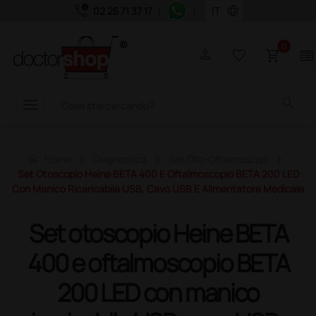
call_quality
language
02 25 71 37 17
|
|
0
person
favorite_border
shopping_cart
two_pager
menu
search
home
Home
Diagnostica
Set Oto-Oftalmoscopi
Set Otoscopio Heine BETA 400 E Oftalmoscopio BETA 200 LED
Con Manico Ricaricabile USB, Cavo USB E Alimentatore Medicale
Set otoscopio Heine BETA
400 e oftalmoscopio BETA
200 LED con manico