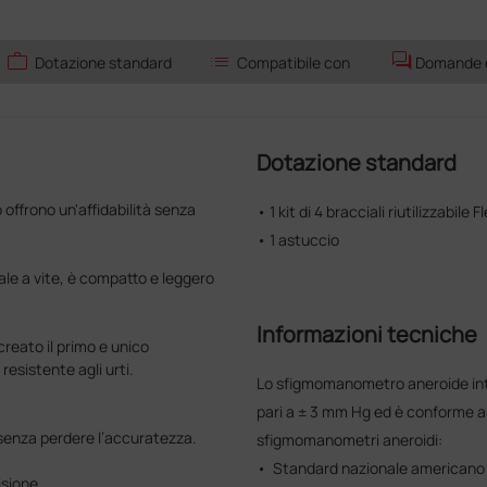
work
list
forum
Dotazione standard
Compatibile con
Domande e 
Dotazione standard
 offrono un'affidabilità senza
• 1 kit di 4 bracciali riutilizzabile 
• 1 astuccio
ale a vite, è compatto e leggero
Informazioni tecniche
reato il primo e unico
esistente agli urti.
Lo sfigmomanometro aneroide int
pari a ± 3 mm Hg ed è conforme ai 
senza perdere l’accuratezza.
sfigmomanometri aneroidi:
• Standard nazionale americano
isione