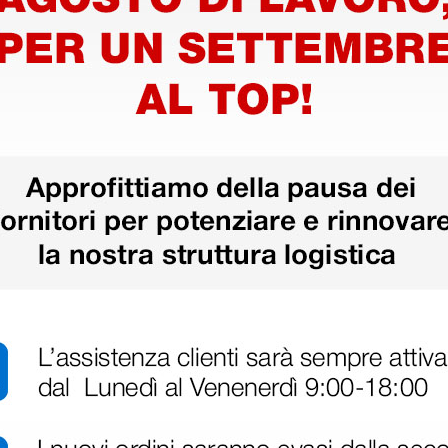
t Welch
Connettore sfigmo-tubo
Welch Allyn di ricambio -
maschio
4,61 €
(Prezzo i.e.)
1 pz.
1 pz.