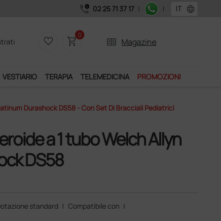
call_quality
language
02 25 71 37 17
|
|
Acquistand
0
favorite_border
shopping_cart
two_pager
Magazine
trati
VESTIARIO
TERAPIA
TELEMEDICINA
PROMOZIONI
tinum Durashock DS58 - Con Set Di Bracciali Pediatrici
oide a 1 tubo Welch Allyn
hock DS58
otazione standard
|
Compatibile con
|