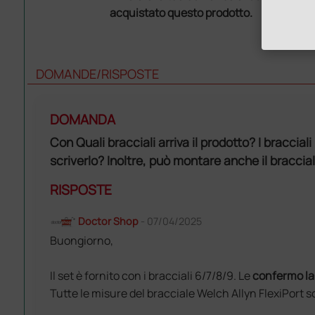
acquistato questo prodotto.
DOMANDE/RISPOSTE
DOMANDA
Con Quali bracciali arriva il prodotto? I braccia
scriverlo? Inoltre, può montare anche il bracci
RISPOSTE
Doctor Shop
- 07/04/2025
Buongiorno,
Il set è fornito con i bracciali 6/7/8/9. Le
confermo la 
Tutte le misure del bracciale Welch Allyn FlexiPort 