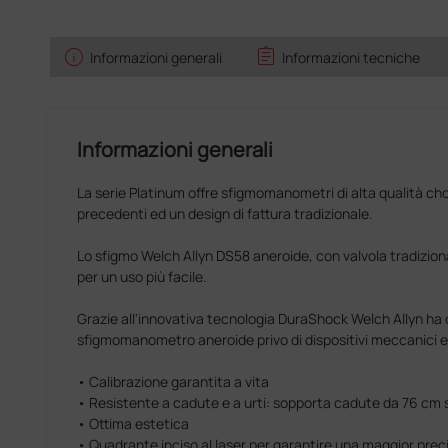
info
assignment
Informazioni generali
Informazioni tecniche
Informazioni generali
La serie Platinum offre sfigmomanometri di alta qualità cho
precedenti ed un design di fattura tradizionale.
Lo sfigmo Welch Allyn DS58 aneroide, con valvola tradizion
per un uso più facile.
Grazie all'innovativa tecnologia DuraShock Welch Allyn ha c
sfigmomanometro aneroide privo di dispositivi meccanici e r
• Calibrazione garantita a vita
• Resistente a cadute e a urti: sopporta cadute da 76 cm 
• Ottima estetica
• Quadrante inciso al laser per garantire una maggior prec