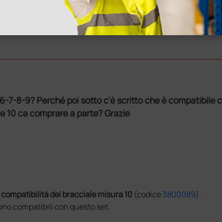
li 6-7-8-9? Perché poi sotto c’è scritto che è compatibile
ale 10 ca comprare a parte? Grazie
compatibilità del bracciale misura 10
(codice
3800089
).
sono compatibili con questo set.