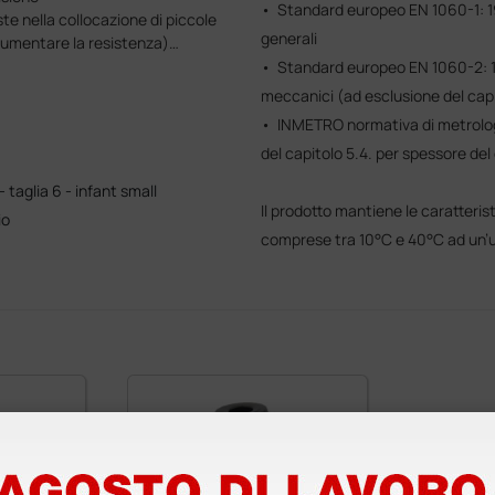
• Standard europeo EN 1060-1: 19
e nella collocazione di piccole
generali
 aumentare la resistenza)
• Standard europeo EN 1060-2: 19
ico che offrono maggiore comodità
meccanici (ad esclusione del capi
• INMETRO normativa di metrolog
del capitolo 5.4. per spessore del
 taglia 6 - infant small
Il prodotto mantiene le caratteri
io
comprese tra 10°C e 40°C ad un’um