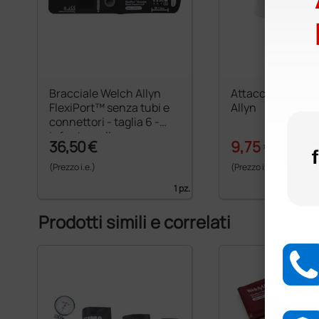
Bracciale Welch Allyn
Attacco Flexipor
FlexiPort™ senza tubi e
Allyn
connettori - taglia 6 -
infant small
36,50 €
9,75 €
13,93 €
(Prezzo i.e.)
(Prezzo i.e.)
1 pz.
Prodotti simili e correlati