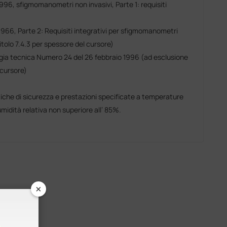
96, sfigmomanometri non invasivi, Parte 1: requisiti
66, Parte 2: Requisiti integrativi per sfigmomanometri
tolo 7.4.3 per spessore del cursore)
ia tecnica Numero 24 del 26 febbraio 1996 (ad esclusione
 cursore)
stiche di sicurezza e prestazioni specificate a temperature
idità relativa non superiore all’ 85%.
×