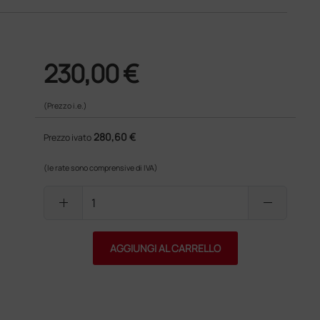
230,00 €
(Prezzo i.e.)
280,60 €
Prezzo ivato
(le rate sono comprensive di IVA)
add
remove
AGGIUNGI AL CARRELLO