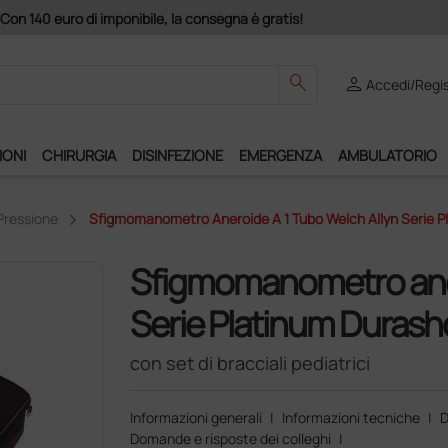
Con 140 euro di imponibile, la consegna è gratis!
search
person
Accedi/Regis
IONI
CHIRURGIA
DISINFEZIONE
EMERGENZA
AMBULATORIO
Pressione
Sfigmomanometro Aneroide A 1 Tubo Welch Allyn Serie Pla
Sfigmomanometro aner
Serie Platinum Duras
con set di bracciali pediatrici
Informazioni generali
|
Informazioni tecniche
|
D
Domande e risposte dei colleghi
|