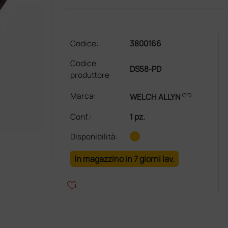
Codice:
3800166
Codice
DS58-PD
produttore
link
Marca:
WELCH ALLYN
Conf.
:
1 pz.
Disponibilità:
In magazzino in 7 giorni lav.
heart_plus