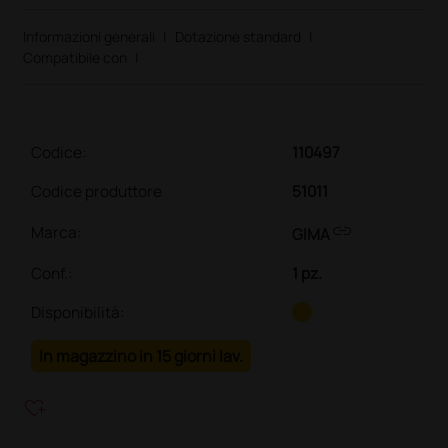
Informazioni generali
|
Dotazione standard
|
Compatibile con
|
Codice:
110497
Codice produttore
51011
link
Marca:
GIMA
Conf.
:
1 pz.
Disponibilità:
In magazzino in 15 giorni lav.
heart_plus