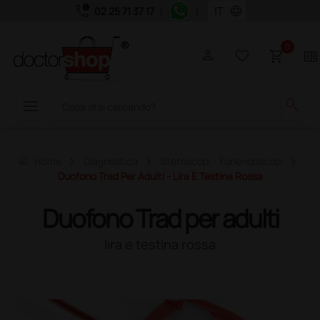
call_quality
language
02 25 71 37 17
|
|
0
person
favorite_border
shopping_cart
two_pager
menu
search
home
Home
Diagnostica
Stetoscopi - Fonendoscopi
Duofono Trad Per Adulti - Lira E Testina Rossa
Duofono Trad per adulti
lira e testina rossa