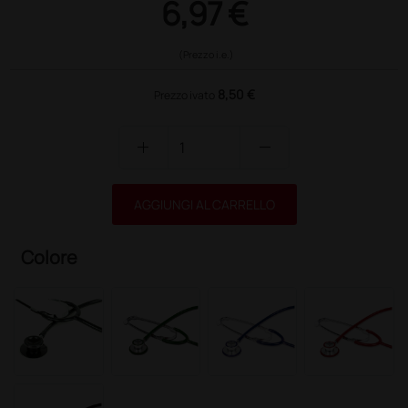
6,97 €
(Prezzo i.e.)
8,50 €
Prezzo ivato
add
remove
AGGIUNGI AL CARRELLO
Colore