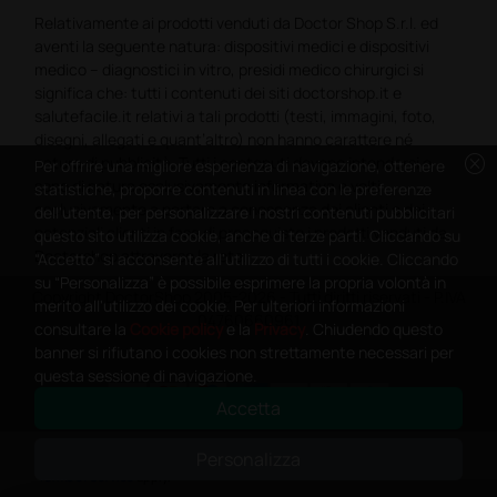
Relativamente ai prodotti venduti da Doctor Shop S.r.l. ed
aventi la seguente natura: dispositivi medici e dispositivi
medico – diagnostici in vitro, presidi medico chirurgici si
significa che: tutti i contenuti dei siti doctorshop.it e
salutefacile.it relativi a tali prodotti (testi, immagini, foto,
disegni, allegati e quant’altro) non hanno carattere né
cancel
natura di pubblicità. Tutti i contenuti devono intendersi e
Per offrire una migliore esperienza di navigazione, ottenere
sono di natura esclusivamente informativa e volti
statistiche, proporre contenuti in linea con le preferenze
esclusivamente a portare a conoscenza dei clienti e dei
dell'utente, per personalizzare i nostri contenuti pubblicitari
potenziali clienti in fase di preacquisto i prodotti venduti da
questo sito utilizza cookie, anche di terze parti. Cliccando su
Doctorshop attraverso la rete.
“Accetto” si acconsente all'utilizzo di tutti i cookie. Cliccando
su “Personalizza” è possibile esprimere la propria volontà in
Copyright DoctorShop 2005-2026 - Tutti diritti riservati - P.IVA
merito all'utilizzo dei cookie. Per ulteriori informazioni
04760660961
consultare la
Cookie policy
e la
Privacy
. Chiudendo questo
banner si rifiutano i cookies non strettamente necessari per
questa sessione di navigazione.
Accetta
0
This site is protected by reCAPTCHA and the Google
Privacy Policy
and
Personalizza
Terms of Service
apply.