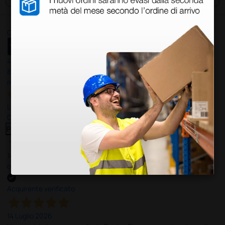
Ottimo
4,6
/5
8.330
recensioni
Le nostre recensioni a 4 e 5 stelle.
Clicca qui per leggerle tutte >
Precedente
Successivo
14 Luglio 2026
ottima
Acquirente verificato
14 Luglio 2026