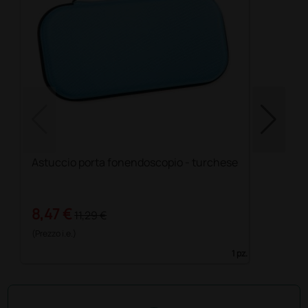
Astuccio porta fonendoscopio - turchese
8,47 €
11,29 €
(Prezzo i.e.)
1 pz.