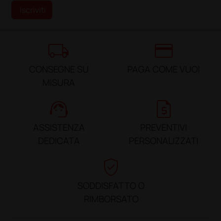
Iscriviti
local_shipping
credit_card
CONSEGNE SU
PAGA COME VUOI
MISURA
support_agent
request_quote
ASSISTENZA
PREVENTIVI
DEDICATA
PERSONALIZZATI
verified_user
SODDISFATTO O
RIMBORSATO