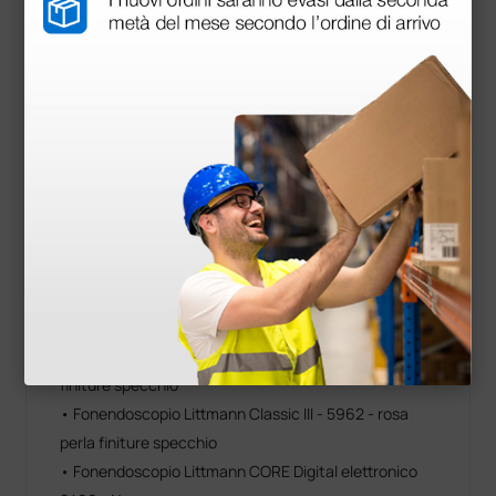
• Fonendoscopio Littmann Classic III - 5872 -
turchese finiture fumo e viola
• Fonendoscopio Littmann Classic III - 5873 - grigio
finiture fumo
• Fonendoscopio Littmann Classic III - 5875 - verde
lime finiture fumo
• Fonendoscopio Littmann Classic III - 5910C - rosa
champagne satinato
• Fonendoscopio Littmann Classic III - 5912C -
azzurro marino satinato
• Fonendoscopio Littmann Classic III - 5959 - blu cielo
finiture specchio
• Fonendoscopio Littmann Classic III - 5960 - prugna
finiture specchio
• Fonendoscopio Littmann Classic III - 5962 - rosa
perla finiture specchio
• Fonendoscopio Littmann CORE Digital elettronico