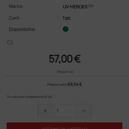
link
Marca:
UV-HEROES
Conf.
:
1 pz.
Disponibilità:
heart_plus
57,00 €
(Prezzo i.e.)
69,54 €
Prezzo ivato
(le rate sono comprensive di IVA)
add
remove
AGGIUNGI AL CARRELLO