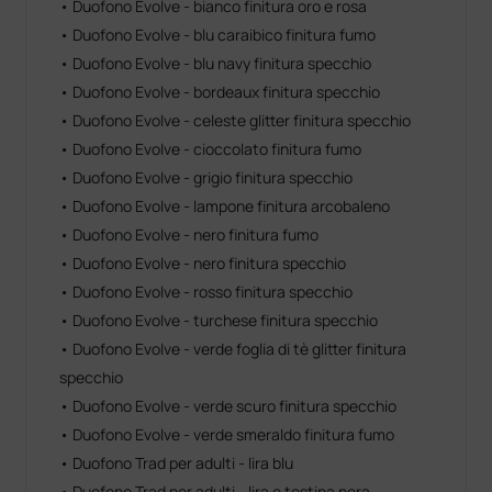
• Duofono Evolve - bianco finitura oro e rosa
affidabilità e praticità, pensato per rispondere alle
• Duofono Evolve - blu caraibico finitura fumo
reali esigenze dei professionisti sanitari. Il suo design
• Duofono Evolve - blu navy finitura specchio
elegante lo rende un accessorio che non solo
protegge, ma si adatta perfettamente al tuo
• Duofono Evolve - bordeaux finitura specchio
stetoscopio, con un tocco di raffinatezza.
• Duofono Evolve - celeste glitter finitura specchio
• Duofono Evolve - cioccolato finitura fumo
®
Con UV-HEROES
, l’igiene del tuo stetoscopio
• Duofono Evolve - grigio finitura specchio
diventa semplice, immediata ed efficace, per una
protezione sempre a portata di mano
• Duofono Evolve - lampone finitura arcobaleno
• Duofono Evolve - nero finitura fumo
• Duofono Evolve - nero finitura specchio
• Duofono Evolve - rosso finitura specchio
• Duofono Evolve - turchese finitura specchio
• Duofono Evolve - verde foglia di tè glitter finitura
specchio
• Duofono Evolve - verde scuro finitura specchio
• Duofono Evolve - verde smeraldo finitura fumo
• Duofono Trad per adulti - lira blu
• Duofono Trad per adulti - lira e testina nera