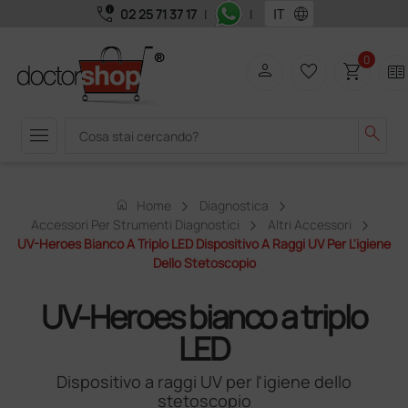
call_quality
language
02 25 71 37 17
|
|
0
person
favorite_border
shopping_cart
two_pager
menu
search
home
Home
Diagnostica
Accessori Per Strumenti Diagnostici
Altri Accessori
UV-Heroes Bianco A Triplo LED Dispositivo A Raggi UV Per L'igiene
Dello Stetoscopio
UV-Heroes bianco a triplo
LED
Dispositivo a raggi UV per l'igiene dello
stetoscopio