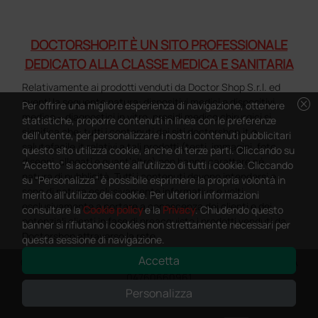
DOCTORSHOP.IT È UN SITO PROFESSIONALE
DEDICATO ALLA CLASSE MEDICA E SANITARIA
Relativamente ai prodotti venduti da Doctor Shop S.r.l. ed
cancel
aventi la seguente natura: dispositivi medici e dispositivi
Per offrire una migliore esperienza di navigazione, ottenere
medico – diagnostici in vitro, presidi medico chirurgici si
statistiche, proporre contenuti in linea con le preferenze
significa che: tutti i contenuti dei siti doctorshop.it e
dell'utente, per personalizzare i nostri contenuti pubblicitari
salutefacile.it relativi a tali prodotti (testi, immagini, foto,
questo sito utilizza cookie, anche di terze parti. Cliccando su
disegni, allegati e quant’altro) non hanno carattere né
“Accetto” si acconsente all'utilizzo di tutti i cookie. Cliccando
natura di pubblicità. Tutti i contenuti devono intendersi e
su “Personalizza” è possibile esprimere la propria volontà in
sono di natura esclusivamente informativa e volti
merito all'utilizzo dei cookie. Per ulteriori informazioni
esclusivamente a portare a conoscenza dei clienti e dei
consultare la
Cookie policy
e la
Privacy
. Chiudendo questo
potenziali clienti in fase di preacquisto i prodotti venduti da
banner si rifiutano i cookies non strettamente necessari per
Doctorshop attraverso la rete.
questa sessione di navigazione.
Accetta
Copyright DoctorShop 2005-2026 - Tutti diritti riservati - P.IVA
04760660961
Personalizza