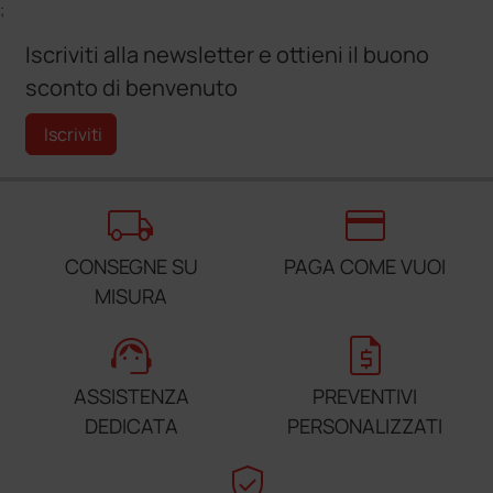
;
Iscriviti alla newsletter e ottieni il buono
sconto di benvenuto
Iscriviti
local_shipping
credit_card
CONSEGNE SU
PAGA COME VUOI
MISURA
support_agent
request_quote
ASSISTENZA
PREVENTIVI
DEDICATA
PERSONALIZZATI
verified_user