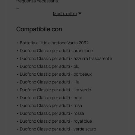
frequenza necessaria.
®
UV-HEROES
semplifica tutto questo,
Mostra altro
automatizzando la sua igiene, in modo efficace e
senza sforzo. Grazie alla tecnologia UV-C, è in grado
Compatibile con
di inattivare oltre il 99,9% dei microbi in appena poco
più di 2 minuti, riducendo il rischio di infezioni crociate
• Batteria al litio a bottone Varta 2032
tra pazienti e garantendo un ambiente più sicuro per
• Duofono Classic per adulti - arancione
tutti.
• Duofono Classic per adulti - azzurra trasparente
Il suo design compatto e leggero lo rende perfetto per
• Duofono Classic per adulti - blu
chi è sempre in movimento: puoi trasportarlo
• Duofono Classic per adulti - bordeaux
facilmente in tasca, in borsa o lasciarlo direttamente
• Duofono Classic per adulti - lilla
collegato allo stetoscopio, pronto all’uso in qualsiasi
momento. Niente più prodotti chimici, niente più
• Duofono Classic per adulti - lira verde
procedure manuali: solo un’igiene efficace con la
• Duofono Classic per adulti - nero
massima semplicità.
• Duofono Classic per adulti - rosa
• Duofono Classic per adulti - rossa
®
Ma UV-HEROES
non è solo una soluzione funzionale:
è anche il risultato di anni di ricerca accademica, con
• Duofono Classic per adulti - royal blue
studi scientifici che ne certificano l’efficacia e la
• Duofono Classic per adulti - verde scuro
sicurezza. Un dispositivo che coniuga innovazione,