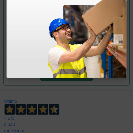
Hai ancora qualche dubbio? Vuoi ulteriori
informazioni?
Invia ora la tua domanda ai colleghi che hanno già
acquistato questo prodotto.
Invia la tua domanda
Ottimo
4,6
/5
8.330
recensioni