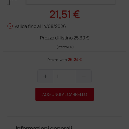
21,51 €
schedule
valida fino al 14/08/2026
Prezzo di listino
25,30 €
(Prezzo i.e.)
26,24 €
Prezzo ivato
add
remove
AGGIUNGI AL CARRELLO
Informazioni generali