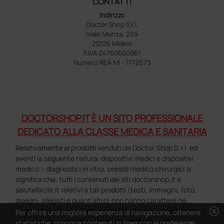
CONTATTI
Indirizzo
Doctor Shop S.r.l.
Viale Monza, 259
20126 Milano
P.IVA 04760660961
Numero REA MI - 1770573
DOCTORSHOP.IT È UN SITO PROFESSIONALE
DEDICATO ALLA CLASSE MEDICA E SANITARIA
Relativamente ai prodotti venduti da Doctor Shop S.r.l. ed
aventi la seguente natura: dispositivi medici e dispositivi
medico – diagnostici in vitro, presidi medico chirurgici si
significa che: tutti i contenuti dei siti doctorshop.it e
salutefacile.it relativi a tali prodotti (testi, immagini, foto,
disegni, allegati e quant’altro) non hanno carattere né
cancel
natura di pubblicità. Tutti i contenuti devono intendersi e
Per offrire una migliore esperienza di navigazione, ottenere
sono di natura esclusivamente informativa e volti
statistiche, proporre contenuti in linea con le preferenze