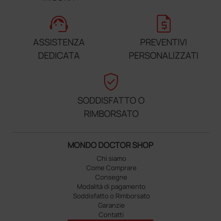
support_agent
request_quote
ASSISTENZA
PREVENTIVI
DEDICATA
PERSONALIZZATI
verified_user
SODDISFATTO O
RIMBORSATO
MONDO DOCTOR SHOP
Chi siamo
Come Comprare
Consegne
Modalità di pagamento
Soddisfatto o Rimborsato
Garanzie
Contatti