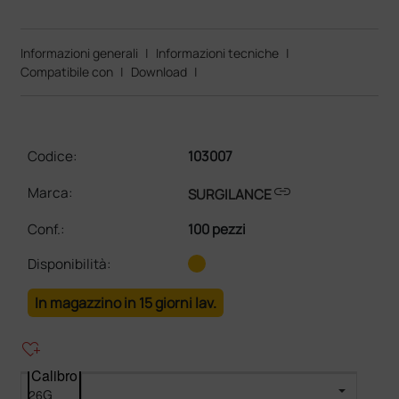
Informazioni generali
|
Informazioni tecniche
|
Compatibile con
|
Download
|
Codice:
103007
link
Marca:
SURGILANCE
Conf.
:
100 pezzi
Disponibilità:
In magazzino in 15 giorni lav.
heart_plus
Calibro