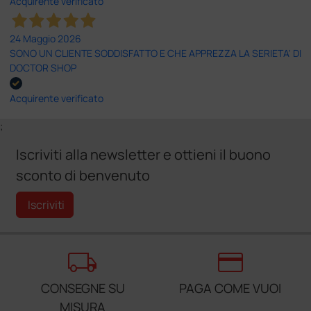
Acquirente verificato
24 Maggio 2026
SONO UN CLIENTE SODDISFATTO E CHE APPREZZA LA SERIETA' DI
DOCTOR SHOP
Acquirente verificato
;
Iscriviti alla newsletter e ottieni il buono
sconto di benvenuto
Iscriviti
local_shipping
credit_card
CONSEGNE SU
PAGA COME VUOI
MISURA