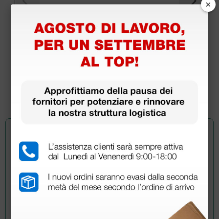
×
Cerotti impermeabili 4 misure assortite - scatola
da 20 cerotti
0,92 €
1,32 €
(Prezzo i.e.)
1 scatola
Chiedi a un collega