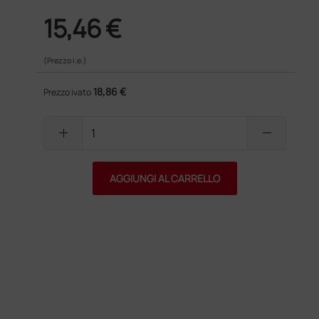
15,46 €
(Prezzo i.e.)
18,86 €
Prezzo ivato
add
remove
AGGIUNGI AL CARRELLO