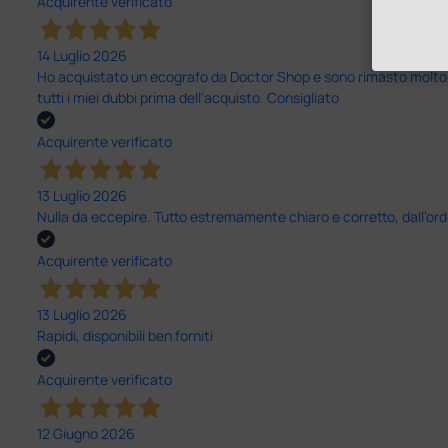
Acquirente verificato
14 Luglio 2026
Ho acquistato un ecografo da Doctor Shop e sono rimasto molto sod
tutti i miei dubbi prima dell'acquisto. Consigliato
Acquirente verificato
13 Luglio 2026
Nulla da eccepire. Tutto estremamente chiaro e corretto, dall’ord
Acquirente verificato
13 Luglio 2026
Rapidi, disponibili ben forniti
Acquirente verificato
12 Giugno 2026