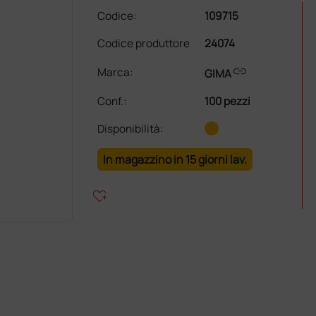
Codice:
109715
Codice produttore
24074
link
Marca:
GIMA
Conf.
:
100 pezzi
Disponibilità:
In magazzino in 15 giorni lav.
heart_plus