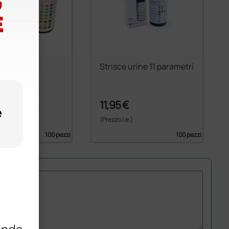
urine 10
Strisce urine 11 parametri
ri
11,95 €
)
(Prezzo i.e.)
100 pezzi
100 pezzi