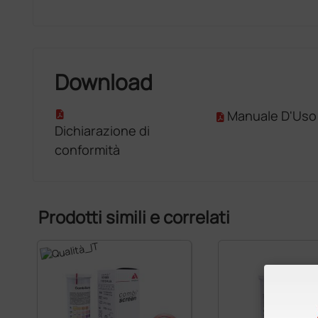
Download
Manuale D'Uso
Dichiarazione di
conformità
Prodotti simili e correlati