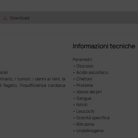
save_alt
Download
Informazioni tecniche
Parametri
• Glucosio
erali
• Acido ascorbico
nario, i tumori, i danni ai reni, la
• Chetoni
el fegato, l'insufficienza cardiaca
• Proteine
.
• Valore del pH
• Sangue
• Nitriti
• Leucociti
• Gravità specifica
• Bilirubina
• Urobilinogeno