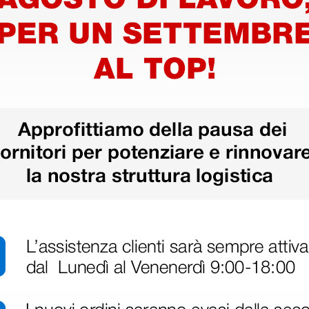
mbi
Strisce urine Combi
Strisce 
rametri
Screen Sys Plus 11
paramet
ne
parametri - protezione
ico
dall'acido ascorbico
23,79 €
11,05 €
33,50 €
(Prezzo i.e.)
(Prezzo i.e.
150 pezzi
150 pezzi
ri
 hanno già