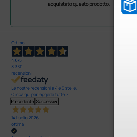
acquistato questo prodotto.
Ottimo
4,6
/5
8.330
recensioni
Le nostre recensioni a 4 e 5 stelle.
Clicca qui per leggerle tutte >
Precedente
Successivo
14 Luglio 2026
ottima