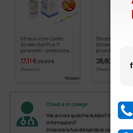
Strisce urine Combi
Strisce urine Co
Screen Sys Plus 11
Screen SYS 11 pa
parametri - protezione
prive di protezio
da acido ascorbico
dall'acido ascorb
17,11 €
28,80 €
29,00 €
(Prezzo i.e.)
(Prezzo i.e.)
100 pezzi
Chiedi a un collega
Hai ancora qualche dubbio? Vuoi ulterio
informazioni?
Invia ora la tua domanda ai colleghi che