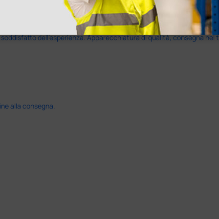
disfatto dell'esperienza. Apparecchiatura di qualità, consegna nei temp
ine alla consegna.