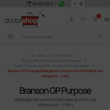
call_quality
language
02 25 71 37 17
|
|
0
person
favorite_border
shopping_cart
two_pager
menu
search
home
Home
Disinfezione
Pulitrici Ad Ultrasuoni E Lavastrumenti
Pulitrici Ad Ultrasuoni E Lavastrumenti Accessori
Branson GP Purpose Detergente Concentrato Per Pulitrici Ad
Ultrasuoni - 1 Litro
Branson GP Purpose
Detergente concentrato per pulitrici ad
ultrasuoni - 1 litro