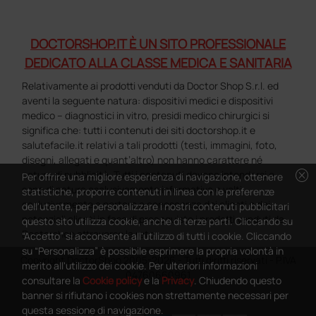
DOCTORSHOP.IT È UN SITO PROFESSIONALE
DEDICATO ALLA CLASSE MEDICA E SANITARIA
Relativamente ai prodotti venduti da Doctor Shop S.r.l. ed
aventi la seguente natura: dispositivi medici e dispositivi
medico – diagnostici in vitro, presidi medico chirurgici si
significa che: tutti i contenuti dei siti doctorshop.it e
salutefacile.it relativi a tali prodotti (testi, immagini, foto,
disegni, allegati e quant’altro) non hanno carattere né
cancel
natura di pubblicità. Tutti i contenuti devono intendersi e
Per offrire una migliore esperienza di navigazione, ottenere
sono di natura esclusivamente informativa e volti
statistiche, proporre contenuti in linea con le preferenze
esclusivamente a portare a conoscenza dei clienti e dei
dell'utente, per personalizzare i nostri contenuti pubblicitari
potenziali clienti in fase di preacquisto i prodotti venduti da
questo sito utilizza cookie, anche di terze parti. Cliccando su
Doctorshop attraverso la rete.
“Accetto” si acconsente all'utilizzo di tutti i cookie. Cliccando
su “Personalizza” è possibile esprimere la propria volontà in
Copyright DoctorShop 2005-2026 - Tutti diritti riservati - P.IVA
merito all'utilizzo dei cookie. Per ulteriori informazioni
04760660961
consultare la
Cookie policy
e la
Privacy
. Chiudendo questo
banner si rifiutano i cookies non strettamente necessari per
questa sessione di navigazione.