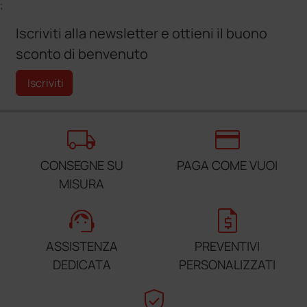
;
Iscriviti alla newsletter e ottieni il buono
sconto di benvenuto
Iscriviti
local_shipping
credit_card
CONSEGNE SU
PAGA COME VUOI
MISURA
support_agent
request_quote
ASSISTENZA
PREVENTIVI
DEDICATA
PERSONALIZZATI
verified_user