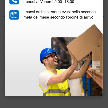
1 pz.
Chiedi a un collega
Hai ancora qualche dubbio? Vuoi ulteriori
informazioni?
Invia ora la tua domanda ai colleghi che hanno già
acquistato questo prodotto.