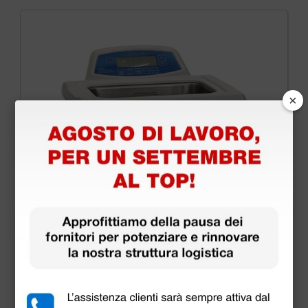
×
Pulitrice ultrasuoni Branson 2800 CPXH - 2.8l -
timer digitale e riscaldamento
1.430,00 €
(Prezzo i.e.)