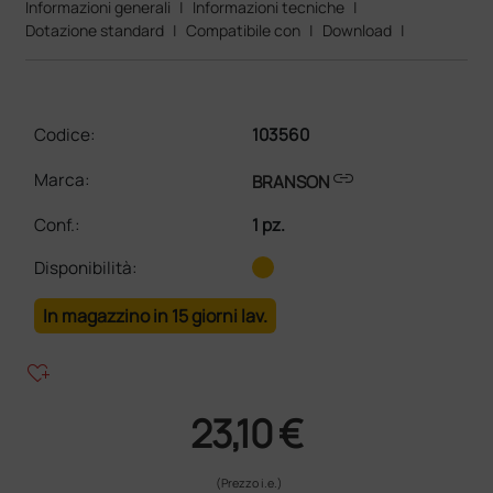
Informazioni generali
|
Informazioni tecniche
|
Dotazione standard
|
Compatibile con
|
Download
|
Codice:
103560
link
Marca:
BRANSON
Conf.
:
1 pz.
Disponibilità:
In magazzino in 15 giorni lav.
heart_plus
23,10 €
(Prezzo i.e.)