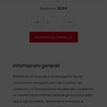
28,18 €
Prezzo ivato
add
remove
AGGIUNGI AL CARRELLO
Informazioni generali
BRANSON GP Purpose è un detergente liquido
concentrato sviluppato per l'uso in pulitrici ad
ultrasuoni. La formulazione è studiata per consentire
un trasferimento ottimale dell'energia acustica dalla
vasca agli strumenti, favorendo la rimozione di