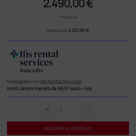
2.490,00 €
(Prezzo i.e.)
3.037,80 €
Prezzo ivato
Noleggialo con
Ifis Rental Services
in 66 canoni mensili da 49,57 euro + iva.
add
remove
AGGIUNGI AL CARRELLO