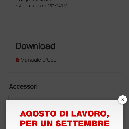
• Alimentazione: 230-240 V
Download
Manuale D'Uso
Accessori
×