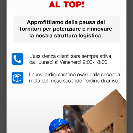
Branson GP Purpose Detergente concentrato
per pulitrici ad ultrasuoni - 1 litro
23,10 €
(Prezzo i.e.)
1 pz.
Prodotti simili e correlati