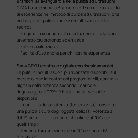
Branson: all’avanguardia nella pulizia ad ultrasuoni
GIMA ha selezionato Branson per il suo mezzo secolo
di esperienza nel metodo di pulizia ad ultrasuoni, che
porta queste pulitrici ad essere all'avanguardia
tecnica:
• Frequenza superiore alla media, che si traduce in
un effetto più profondo ed efficace
• Estrema silenziosità
• Facilità d'uso anche per chi non ha esperienza
Serie CPXH (controllo digitale con riscaldamento)
Le pulitrici ad ultrasuoni più avanzate disponibili sul
mercato, con impostazioni programmabili, controllo
digitale della potenza secondo il carico e
degassaggio. Il CPXH è il sistema più versatile
disponibile.
• Il controllo della potenza (forte/bassa) consente
una pulizia sicura degli oggetti delicati. Potenza al
100% per i componenti solidi e al 70% per
quelli fragili
• Temperatura selezionabile in °C o °F fino a 69
°C/156.2 °F