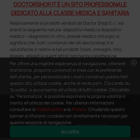
DOCTORSHOP.IT È UN SITO PROFESSIONALE
DEDICATO ALLA CLASSE MEDICA E SANITARIA
Relativamente ai prodotti venduti da Doctor Shop S.r.l. ed
aventi la seguente natura: dispositivi medici e dispositivi
medico – diagnostici in vitro, presidi medico chirurgici si
significa che: tutti i contenuti dei siti doctorshop.it e
salutefacile.it relativi a tali prodotti (testi, immagini, foto,
disegni, allegati e quant’altro) non hanno carattere né
cancel
natura di pubblicità. Tutti i contenuti devono intendersi e
Per offrire una migliore esperienza di navigazione, ottenere
sono di natura esclusivamente informativa e volti
statistiche, proporre contenuti in linea con le preferenze
esclusivamente a portare a conoscenza dei clienti e dei
dell'utente, per personalizzare i nostri contenuti pubblicitari
potenziali clienti in fase di preacquisto i prodotti venduti da
questo sito utilizza cookie, anche di terze parti. Cliccando su
Doctorshop attraverso la rete.
“Accetto” si acconsente all'utilizzo di tutti i cookie. Cliccando
su “Personalizza” è possibile esprimere la propria volontà in
Copyright DoctorShop 2005-2026 - Tutti diritti riservati - P.IVA
merito all'utilizzo dei cookie. Per ulteriori informazioni
04760660961
consultare la
Cookie policy
e la
Privacy
. Chiudendo questo
banner si rifiutano i cookies non strettamente necessari per
questa sessione di navigazione.
Accetta