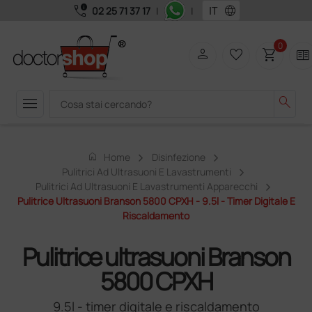
call_quality
language
02 25 71 37 17
|
|
0
person
favorite_border
shopping_cart
two_pager
menu
search
home
Home
Disinfezione
Pulitrici Ad Ultrasuoni E Lavastrumenti
Pulitrici Ad Ultrasuoni E Lavastrumenti Apparecchi
Pulitrice Ultrasuoni Branson 5800 CPXH - 9.5l - Timer Digitale E
Riscaldamento
Pulitrice ultrasuoni Branson
5800 CPXH
9.5l - timer digitale e riscaldamento