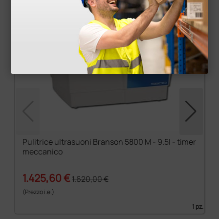
Pulitrice ultrasuoni Branson 5800 M - 9.5l - timer
meccanico
1.425,60 €
1.620,00 €
(Prezzo i.e.)
1 pz.