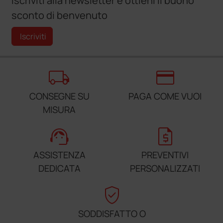
Iscriviti alla newsletter e ottieni il buono
sconto di benvenuto
Iscriviti
local_shipping
credit_card
CONSEGNE SU
PAGA COME VUOI
MISURA
support_agent
request_quote
ASSISTENZA
PREVENTIVI
DEDICATA
PERSONALIZZATI
verified_user
SODDISFATTO O