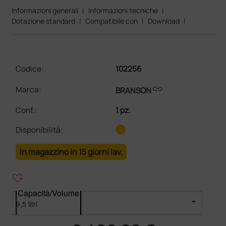
Informazioni generali
|
Informazioni tecniche
|
Dotazione standard
|
Compatibile con
|
Download
|
Codice:
102256
link
Marca:
BRANSON
Conf.
:
1 pz.
Disponibilità:
In magazzino in 15 giorni lav.
heart_plus
Capacità/Volume