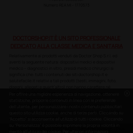
Numero REA MI - 1770573
DOCTORSHOP.IT È UN SITO PROFESSIONALE
DEDICATO ALLA CLASSE MEDICA E SANITARIA
Relativamente ai prodotti venduti da Doctor Shop S.r.l. ed
aventi la seguente natura: dispositivi medici e dispositivi
medico – diagnostici in vitro, presidi medico chirurgici si
significa che: tutti i contenuti dei siti doctorshop.it e
salutefacile.it relativi a tali prodotti (testi, immagini, foto,
disegni, allegati e quant’altro) non hanno carattere né
cancel
natura di pubblicità. Tutti i contenuti devono intendersi e
Per offrire una migliore esperienza di navigazione, ottenere
sono di natura esclusivamente informativa e volti
statistiche, proporre contenuti in linea con le preferenze
esclusivamente a portare a conoscenza dei clienti e dei
dell'utente, per personalizzare i nostri contenuti pubblicitari
potenziali clienti in fase di preacquisto i prodotti venduti da
questo sito utilizza cookie, anche di terze parti. Cliccando su
Doctorshop attraverso la rete.
“Accetto” si acconsente all'utilizzo di tutti i cookie. Cliccando
su “Personalizza” è possibile esprimere la propria volontà in
Copyright DoctorShop 2005-2026 - Tutti diritti riservati - P.IVA
merito all'utilizzo dei cookie. Per ulteriori informazioni