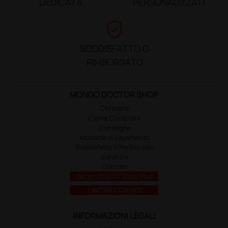
DEDICATA
PERSONALIZZATI
verified_user
SODDISFATTO O
RIMBORSATO
MONDO DOCTOR SHOP
Chi siamo
Come Comprare
Consegne
Modalità di pagamento
Soddisfatto o Rimborsato
Garanzie
Contatti
Scopri Doctor Shop Plus
LAVORA CON NOI
INFORMAZIONI LEGALI