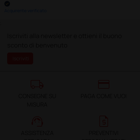
Acquirente verificato
;
Iscriviti alla newsletter e ottieni il buono
sconto di benvenuto
Iscriviti
local_shipping
credit_card
CONSEGNE SU
PAGA COME VUOI
MISURA
support_agent
request_quote
ASSISTENZA
PREVENTIVI