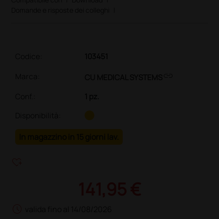
Domande e risposte dei colleghi
|
Codice:
103451
link
Marca:
CU MEDICAL SYSTEMS
Conf.
:
1 pz.
Disponibilità:
In magazzino in 15 giorni lav.
heart_plus
141,95 €
schedule
valida fino al 14/08/2026