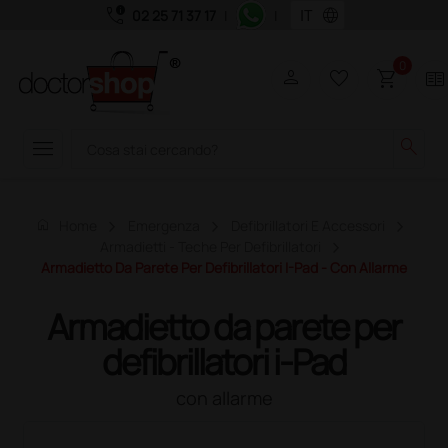
call_quality
language
02 25 71 37 17
|
|
0
person
favorite_border
shopping_cart
two_pager
menu
search
home
Home
Emergenza
Defibrillatori E Accessori
Armadietti - Teche Per Defibrillatori
Armadietto Da Parete Per Defibrillatori I-Pad - Con Allarme
Armadietto da parete per
defibrillatori i-Pad
con allarme