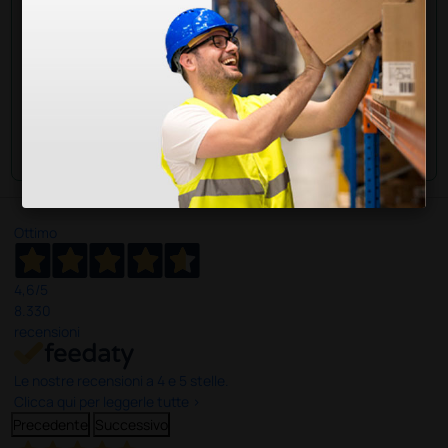
Buongiorno,
Il prodotto 103451 è a batteria e non a corrente
elettrica. Le batterie da inserire sono 3 e sono le LR44,
facilmente reperibili online o in qualsiasi negozio.
Cordiali saluti
Ottimo
4,6
/5
8.330
recensioni
Le nostre recensioni a 4 e 5 stelle.
Clicca qui per leggerle tutte >
Precedente
Successivo