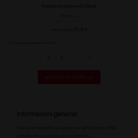
Prezzo di listino
167,00 €
(Prezzo i.e.)
173,18 €
Prezzo ivato
(le rate sono comprensive di IVA)
add
remove
AGGIUNGI AL CARRELLO
Informazioni generali
Pratico armadietto da parete per defibrillatori i-PAD
con allarme acustico, per uso interno.