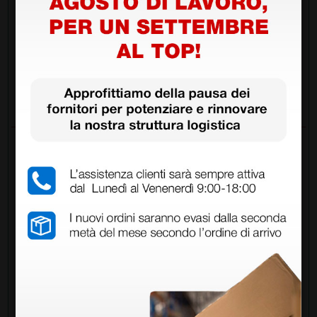
Invia la tua domanda
DOMANDE/RISPOSTE
DOMANDA
Buona sera, riguardo all'armadietto Codice:
103451, si collega alla corrente elettrica
oppure l'allarme è a batteria (pile normali)?
grazie
RISPOSTE
Doctor Shop
- 16/01/2025