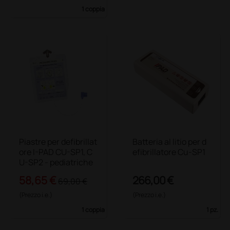
1 coppia
Piastre per defibrillat
Batteria al litio per d
ore I-PAD CU-SP1, C
efibrillatore Cu-SP1
U-SP2 - pediatriche
58,65 €
266,00 €
69,00 €
(Prezzo i.e.)
(Prezzo i.e.)
1 coppia
1 pz.