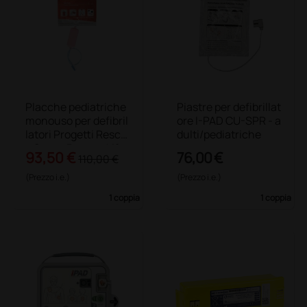
Placche pediatriche
Piastre per defibrillat
monouso per defibril
ore I-PAD CU-SPR - a
latori Progetti Rescu
dulti/pediatriche
e Sam e Rescue Life
93,50 €
76,00 €
110,00 €
(Prezzo i.e.)
(Prezzo i.e.)
1 coppia
1 coppia