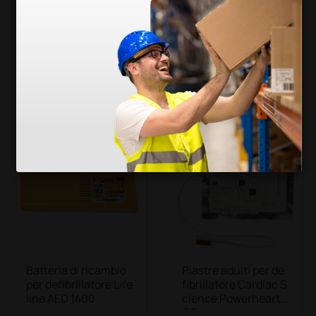
tibili per defibrillator
efibrillatore I-Pad NF
e Lifeline AED
1200
42,90 €
220,00 €
66,00 €
275,0
0 €
(Prezzo i.e.)
(Prezzo i.e.)
1 coppia
1 pz.
Batteria di ricambio
Piastre adulti per de
per defibrillatore Life
fibrillatore Cardiac S
line AED 1400
cience Powerheart
G3