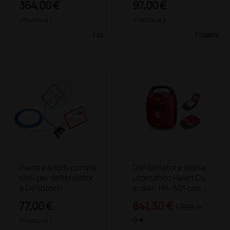
364,00 €
97,00 €
(Prezzo i.e.)
(Prezzo i.e.)
1 pz.
1 coppia
Piastre adulti compa
Defibrillatore semia
tibili per defibrillator
utomatico Heart Gu
e Defibtech
ardian HR-501 con b
orsa
77,00 €
841,30 €
1.790,0
0 €
(Prezzo i.e.)