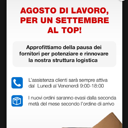
Piastre adulti origina
Placche adulti origin
li per Philips HeartSt
ali per defibrillatore
art HS1
Rescue Sam, 230, Lif
e
102,85 €
74,00 €
121,00 €
(Prezzo i.e.)
(Prezzo i.e.)
1 coppia
1 coppia
Piastre adulti compa
Batteria al litio per d