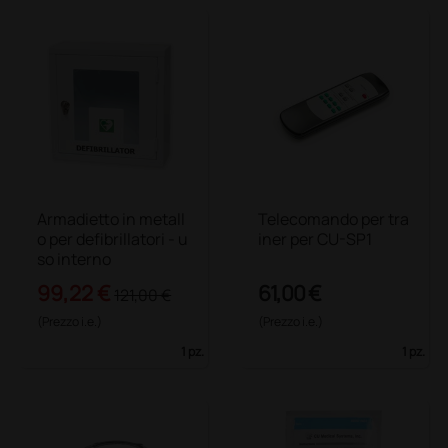
Armadietto in metall
Telecomando per tra
o per defibrillatori - u
iner per CU-SP1
so interno
99,22 €
61,00 €
121,00 €
(Prezzo i.e.)
(Prezzo i.e.)
1 pz.
1 pz.