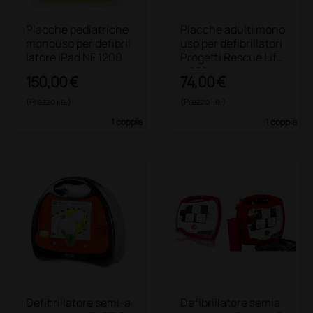
Placche pediatriche
Placche adulti mono
monouso per defibril
uso per defibrillatori
latore iPad NF 1200
Progetti Rescue Life
e 230
150,00 €
74,00 €
(Prezzo i.e.)
(Prezzo i.e.)
1 coppia
1 coppia
Defibrillatore semi-a
Defibrillatore semia