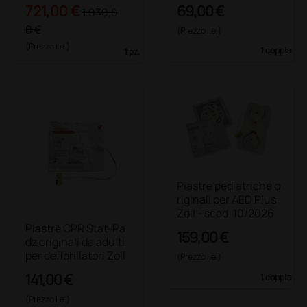
721,00 €
69,00 €
1.030,0
0 €
(Prezzo i.e.)
(Prezzo i.e.)
1 coppia
1 pz.
Piastre pediatriche o
riginali per AED Plus
Zoll - scad. 10/2026
Piastre CPR Stat-Pa
159,00 €
dz originali da adulti
per defibrillatori Zoll
(Prezzo i.e.)
141,00 €
1 coppia
(Prezzo i.e.)