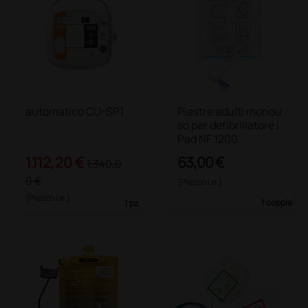
automatico CU-SP1
Piastre adulti monou
so per defibrillatore i
Pad NF 1200
1.112,20 €
63,00 €
1.340,0
0 €
(Prezzo i.e.)
(Prezzo i.e.)
1 coppia
1 pz.