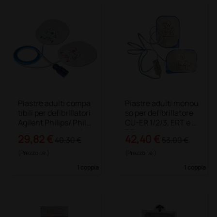
Piastre adulti compa
Piastre adulti monou
tibili per defibrillatori
so per defibrillatore
Agilent Philips/ Phili
CU-ER 1/2/3, ERT e E
ps Laerdal Medical
R5
29,82 €
42,40 €
40,30 €
53,00 €
(Prezzo i.e.)
(Prezzo i.e.)
1 coppia
1 coppia