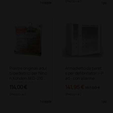
(Prezzo i.e.)
1 coppia
1 pz.
Piastre originali adul
Armadietto da paret
ti/pediatrici per Niho
e per defibrillatori i-P
n Kohden AED-2100
ad - con allarme
K e AED-3100K
114,00 €
141,95 €
167,00 €
(Prezzo i.e.)
(Prezzo i.e.)
1 coppia
1 pz.