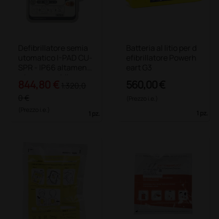
Defibrillatore semia
Batteria al litio per d
utomatico I-PAD CU-
efibrillatore Powerh
SPR - IP66 altament
eart G3
e impermeabile
844,80 €
560,00 €
1.320,0
0 €
(Prezzo i.e.)
(Prezzo i.e.)
1 pz.
1 pz.