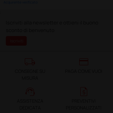
Acquirente verificato
;
Iscriviti alla newsletter e ottieni il buono
sconto di benvenuto
Iscriviti
local_shipping
credit_card
CONSEGNE SU
PAGA COME VUOI
MISURA
support_agent
request_quote
ASSISTENZA
PREVENTIVI
DEDICATA
PERSONALIZZATI