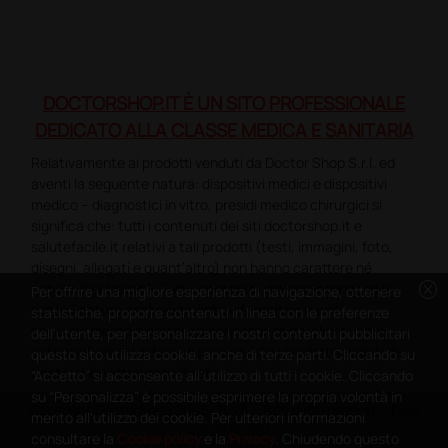
DOCTORSHOP.IT È UN SITO PROFESSIONALE
DEDICATO ALLA CLASSE MEDICA E SANITARIA
Relativamente ai prodotti venduti da Doctor Shop S.r.l. ed
aventi la seguente natura: dispositivi medici e dispositivi
medico – diagnostici in vitro, presidi medico chirurgici si
significa che: tutti i contenuti dei siti doctorshop.it e
salutefacile.it relativi a tali prodotti (testi, immagini, foto,
disegni, allegati e quant’altro) non hanno carattere né
cancel
natura di pubblicità. Tutti i contenuti devono intendersi e
Per offrire una migliore esperienza di navigazione, ottenere
sono di natura esclusivamente informativa e volti
statistiche, proporre contenuti in linea con le preferenze
esclusivamente a portare a conoscenza dei clienti e dei
dell'utente, per personalizzare i nostri contenuti pubblicitari
potenziali clienti in fase di preacquisto i prodotti venduti da
questo sito utilizza cookie, anche di terze parti. Cliccando su
Doctorshop attraverso la rete.
“Accetto” si acconsente all'utilizzo di tutti i cookie. Cliccando
su “Personalizza” è possibile esprimere la propria volontà in
Copyright DoctorShop 2005-2026 - Tutti diritti riservati - P.IVA
merito all'utilizzo dei cookie. Per ulteriori informazioni
04760660961
consultare la
Cookie policy
e la
Privacy
. Chiudendo questo