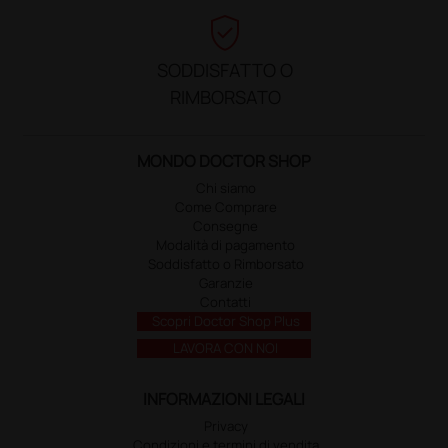
verified_user
SODDISFATTO O
RIMBORSATO
MONDO DOCTOR SHOP
Chi siamo
Come Comprare
Consegne
Modalità di pagamento
Soddisfatto o Rimborsato
Garanzie
Contatti
Scopri Doctor Shop Plus
LAVORA CON NOI
INFORMAZIONI LEGALI
Privacy
Condizioni e termini di vendita