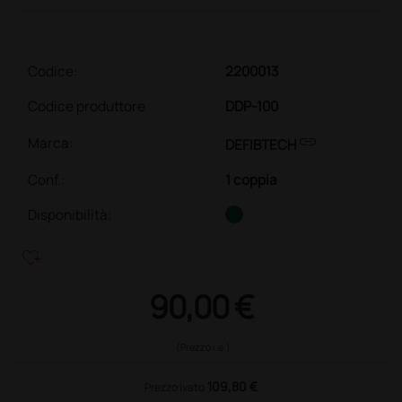
Codice:
2200013
Codice produttore
DDP-100
link
Marca:
DEFIBTECH
Conf.
:
1 coppia
Disponibilità:
heart_plus
90,00 €
(Prezzo i.e.)
109,80 €
Prezzo ivato