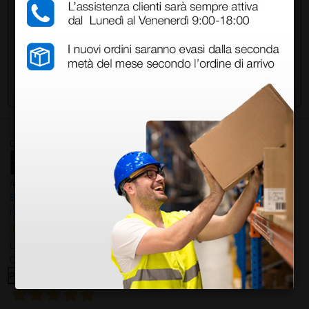
Invia la tua domanda
Ottimo
4,6
/5
8.330
recensioni
Le nostre recensioni a 4 e 5 stelle.
Clicca qui per leggerle tutte >
Precedente
Successivo