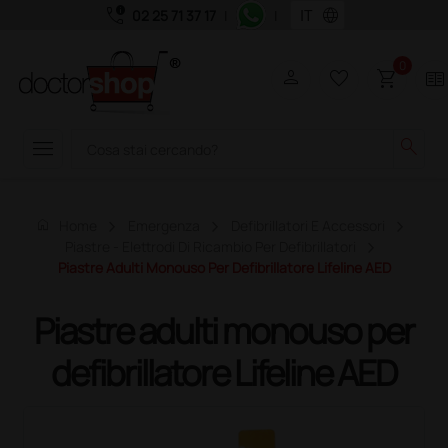
call_quality
language
02 25 71 37 17
|
|
0
person
favorite_border
shopping_cart
two_pager
menu
search
home
Home
Emergenza
Defibrillatori E Accessori
Piastre - Elettrodi Di Ricambio Per Defibrillatori
Piastre Adulti Monouso Per Defibrillatore Lifeline AED
Piastre adulti monouso per
defibrillatore Lifeline AED