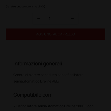
(le rate sono comprensive di IVA)
add
remove
AGGIUNGI AL CARRELLO
Informazioni generali
Coppia di piastre per adulto per defibrillatore
semiautomatico Lifeline AED.
Compatibile con
• Defibrillatore semiautomatico Lifeline 2800 - con