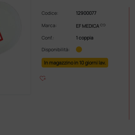
Codice:
12900077
link
Marca:
EF MEDICA
Conf.
:
1 coppia
Disponibilità:
In magazzino in 10 giorni lav.
heart_plus