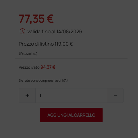
77,35 €
schedule
valida fino al 14/08/2026
Prezzo di listino
119,00 €
(Prezzo i.e.)
94,37 €
Prezzo ivato
(le rate sono comprensive di IVA)
add
remove
AGGIUNGI AL CARRELLO