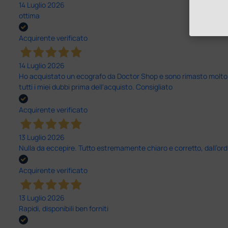
14 Luglio 2026
ottima
Acquirente verificato
14 Luglio 2026
Ho acquistato un ecografo da Doctor Shop e sono rimasto molto sod
tutti i miei dubbi prima dell'acquisto. Consigliato
Acquirente verificato
13 Luglio 2026
Nulla da eccepire. Tutto estremamente chiaro e corretto, dall’ord
Acquirente verificato
13 Luglio 2026
Rapidi, disponibili ben forniti