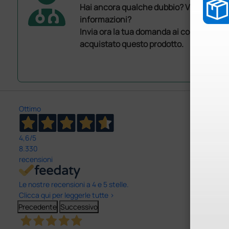
Hai ancora qualche dubbio? Vuoi ulterio
informazioni?
Invia ora la tua domanda ai colleghi che
acquistato questo prodotto.
Ottimo
4,6
/5
8.330
recensioni
Le nostre recensioni a 4 e 5 stelle.
Clicca qui per leggerle tutte >
Precedente
Successivo