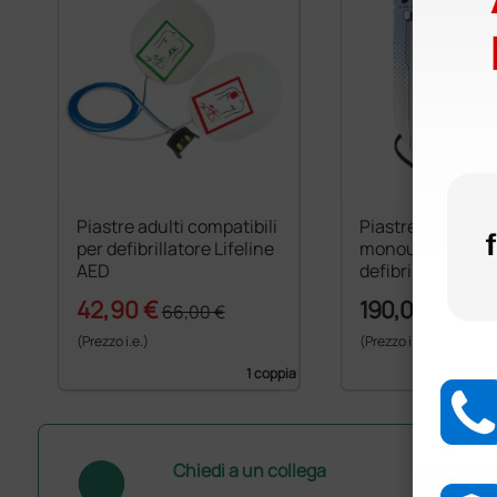
Piastre adulti compatibili
Piastre pediatri
per defibrillatore Lifeline
monouso per
AED
defibrillatore Lif
42,90 €
190,00 €
66,00 €
(Prezzo i.e.)
(Prezzo i.e.)
1 coppia
Chiedi a un collega