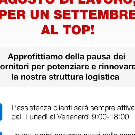
che
eline AED
1 coppia