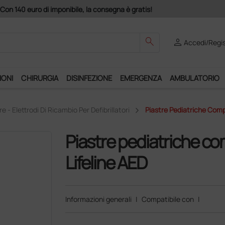
, la consegna è gratis!
search
person
Accedi/Regis
IONI
CHIRURGIA
DISINFEZIONE
EMERGENZA
AMBULATORIO
re - Elettrodi Di Ricambio Per Defibrillatori
Piastre Pediatriche Compat
Piastre pediatriche comp
Lifeline AED
Informazioni generali
|
Compatibile con
|