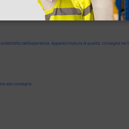
disfatto dell'esperienza. Apparecchiatura di qualità, consegna nei temp
ine alla consegna.