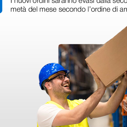
ri
 hanno già