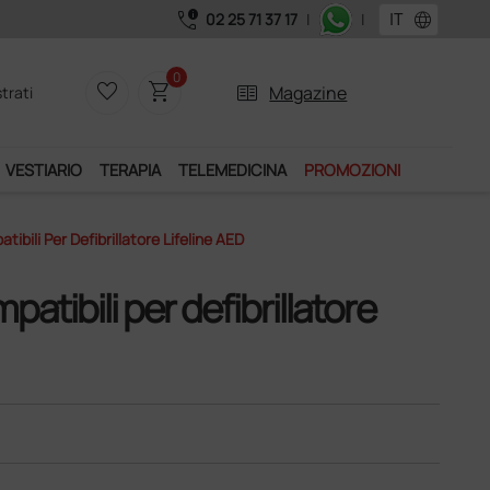
call_quality
language
02 25 71 37 17
|
|
Acquistando il servizio "Ds Club", u
0
favorite_border
shopping_cart
two_pager
Magazine
trati
VESTIARIO
TERAPIA
TELEMEDICINA
PROMOZIONI
ibili Per Defibrillatore Lifeline AED
atibili per defibrillatore