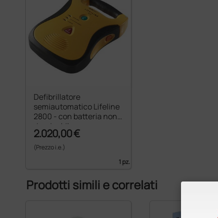
Defibrillatore
semiautomatico Lifeline
2800 - con batteria non
ricaricabile
2.020,00 €
(Prezzo i.e.)
1 pz.
Prodotti simili e correlati