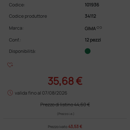
Codice:
101936
Codice produttore
34112
link
Marca:
GIMA
Conf.
:
12 pezzi
Disponibilità:
heart_plus
35,68 €
schedule
valida fino al 07/08/2026
Prezzo di listino
44,60 €
(Prezzo i.e.)
43,53 €
Prezzo ivato