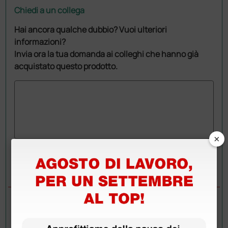
Chiedi a un collega
Hai ancora qualche dubbio? Vuoi ulteriori
informazioni?
Invia ora la tua domanda ai colleghi che hanno già
acquistato questo prodotto.
×
Invia la tua domanda
DOMANDE/RISPOSTE
DOMANDA