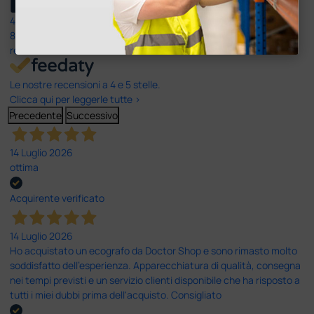
4,6
/5
8.330
recensioni
Le nostre recensioni a 4 e 5 stelle.
Clicca qui per leggerle tutte >
Precedente
Successivo
14 Luglio 2026
ottima
Acquirente verificato
14 Luglio 2026
Ho acquistato un ecografo da Doctor Shop e sono rimasto molto
soddisfatto dell'esperienza. Apparecchiatura di qualità, consegna
nei tempi previsti e un servizio clienti disponibile che ha risposto a
tutti i miei dubbi prima dell'acquisto. Consigliato