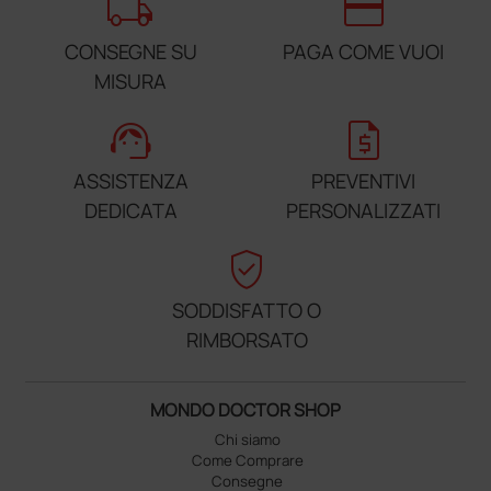
local_shipping
credit_card
CONSEGNE SU
PAGA COME VUOI
MISURA
support_agent
request_quote
ASSISTENZA
PREVENTIVI
DEDICATA
PERSONALIZZATI
verified_user
SODDISFATTO O
RIMBORSATO
MONDO DOCTOR SHOP
Chi siamo
Come Comprare
Consegne