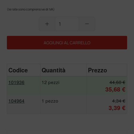
(le rate sono comprensive di IVA)
add
remove
AGGIUNGI AL CARRELLO
Codice
Quantità
Prezzo
101936
12 pezzi
44,60 €
35,68 €
104964
1 pezzo
4,34 €
3,39 €