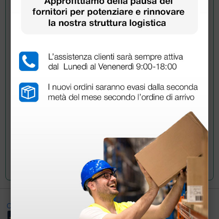
Dove si conserva la bomboletta ghiaccio
spray fuori dall'uso?
RISPOSTE
Doctor Shop
- 18/07/2022
Buongiorno,
trattandosi di un contenitore pressurizzato, è
necessario che il prodotto venga conservato al riparo
dai raggi solari e che non venga esposto a temperature
superiori a 50°.
Cordiali saluti
Ottimo