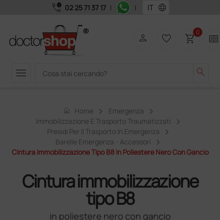
call_quality
language
02 25 71 37 17
|
|
0
person
favorite_border
shopping_cart
two_pager
menu
search
home
Home
Emergenza
Immobilizzazione E Trasporto Traumatizzati
Presidi Per Il Trasporto In Emergenza
Barelle Emergenza - Accessori
Cintura Immobilizzazione Tipo B8 In Poliestere Nero Con Gancio
Cintura immobilizzazione
tipo B8
in poliestere nero con gancio