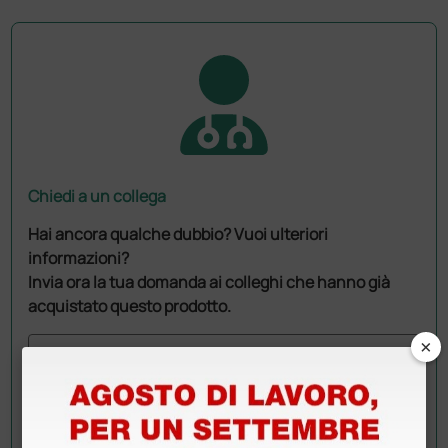
Chiedi a un collega
Hai ancora qualche dubbio? Vuoi ulteriori
informazioni?
Invia ora la tua domanda ai colleghi che hanno già
acquistato questo prodotto.
×