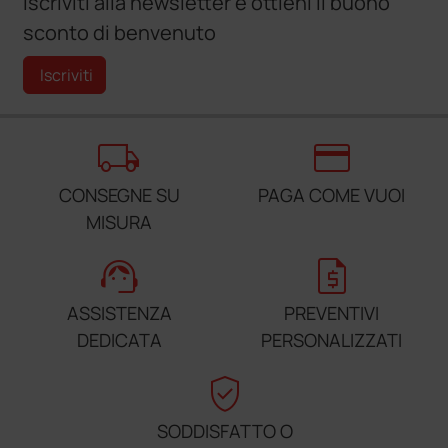
Iscriviti alla newsletter e ottieni il buono
sconto di benvenuto
Iscriviti
local_shipping
credit_card
CONSEGNE SU
PAGA COME VUOI
MISURA
support_agent
request_quote
ASSISTENZA
PREVENTIVI
DEDICATA
PERSONALIZZATI
verified_user
SODDISFATTO O