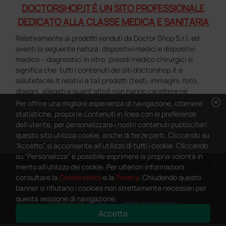
DOCTORSHOP.IT È UN SITO PROFESSIONALE
DEDICATO ALLA CLASSE MEDICA E SANITARIA
Relativamente ai prodotti venduti da Doctor Shop S.r.l. ed
aventi la seguente natura: dispositivi medici e dispositivi
medico – diagnostici in vitro, presidi medico chirurgici si
significa che: tutti i contenuti dei siti doctorshop.it e
salutefacile.it relativi a tali prodotti (testi, immagini, foto,
disegni, allegati e quant’altro) non hanno carattere né
cancel
natura di pubblicità. Tutti i contenuti devono intendersi e
Per offrire una migliore esperienza di navigazione, ottenere
sono di natura esclusivamente informativa e volti
statistiche, proporre contenuti in linea con le preferenze
esclusivamente a portare a conoscenza dei clienti e dei
dell'utente, per personalizzare i nostri contenuti pubblicitari
potenziali clienti in fase di preacquisto i prodotti venduti da
questo sito utilizza cookie, anche di terze parti. Cliccando su
Doctorshop attraverso la rete.
“Accetto” si acconsente all'utilizzo di tutti i cookie. Cliccando
su “Personalizza” è possibile esprimere la propria volontà in
Copyright DoctorShop 2005-2026 - Tutti diritti riservati - P.IVA
merito all'utilizzo dei cookie. Per ulteriori informazioni
04760660961
consultare la
Cookie policy
e la
Privacy
. Chiudendo questo
banner si rifiutano i cookies non strettamente necessari per
questa sessione di navigazione.
Accetta