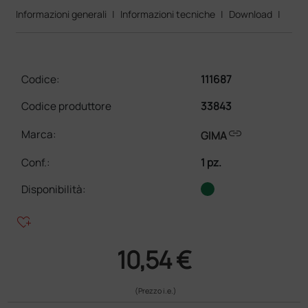
Informazioni generali
|
Informazioni tecniche
|
Download
|
Codice:
111687
Codice produttore
33843
link
Marca:
GIMA
Conf.
:
1 pz.
Disponibilità:
heart_plus
10,54 €
(Prezzo i.e.)