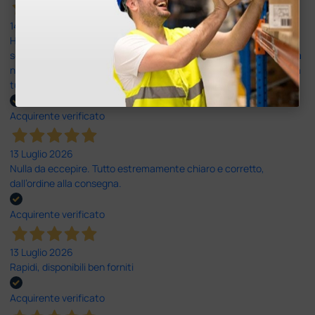
14 Luglio 2026
Ho acquistato un ecografo da Doctor Shop e sono rimasto molto
soddisfatto dell'esperienza. Apparecchiatura di qualità, consegna
nei tempi previsti e un servizio clienti disponibile che ha risposto a
tutti i miei dubbi prima dell'acquisto. Consigliato
Acquirente verificato
13 Luglio 2026
Nulla da eccepire. Tutto estremamente chiaro e corretto,
dall’ordine alla consegna.
Acquirente verificato
13 Luglio 2026
Rapidi, disponibili ben forniti
Acquirente verificato