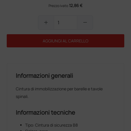
12,86 €
Prezzo ivato
add
remove
AGGIUNGI AL CARRELLO
Informazioni generali
Cintura di immobilizzazione per barelle e tavole
spinali.
Informazioni tecniche
Tipo: Cintura di sicurezza B8