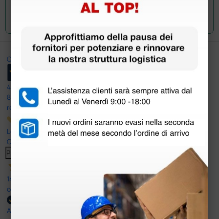
Invia la tua domanda
Ottimo
4,6
/5
8.330
recensioni
Le nostre recensioni a 4 e 5 stelle.
Clicca qui per leggerle tutte >
Precedente
Successivo
14 Luglio 2026
ottima
Acquirente verificato