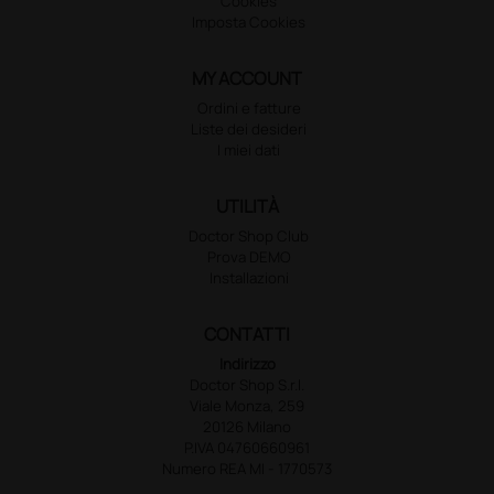
Cookies
Imposta Cookies
MY ACCOUNT
Ordini e fatture
Liste dei desideri
I miei dati
UTILITÀ
Doctor Shop Club
Prova DEMO
Installazioni
CONTATTI
Indirizzo
Doctor Shop S.r.l.
Viale Monza, 259
20126 Milano
P.IVA 04760660961
Numero REA MI - 1770573