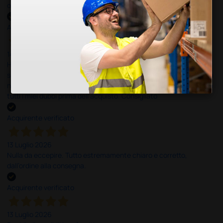
ottima
Acquirente verificato
14 Luglio 2026
Ho acquistato un ecografo da Doctor Shop e sono rimasto molto
soddisfatto dell'esperienza. Apparecchiatura di qualità, consegna
nei tempi previsti e un servizio clienti disponibile che ha risposto a
tutti i miei dubbi prima dell'acquisto. Consigliato
Acquirente verificato
13 Luglio 2026
Nulla da eccepire. Tutto estremamente chiaro e corretto,
dall’ordine alla consegna.
Acquirente verificato
13 Luglio 2026