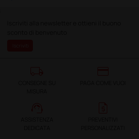
;
Iscriviti alla newsletter e ottieni il buono
sconto di benvenuto
Iscriviti
local_shipping
credit_card
CONSEGNE SU
PAGA COME VUOI
MISURA
support_agent
request_quote
ASSISTENZA
PREVENTIVI
DEDICATA
PERSONALIZZATI