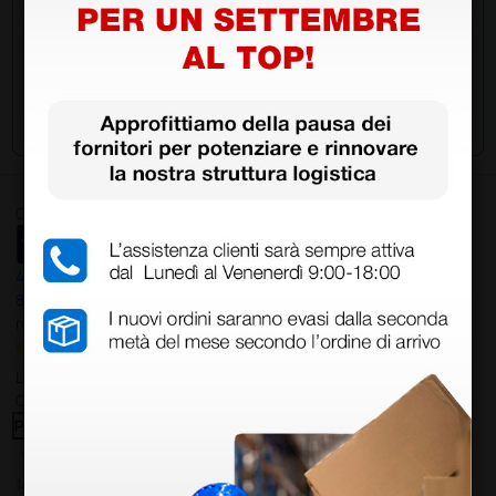
Invia la tua domanda
Ottimo
4,6
/5
8.330
recensioni
Le nostre recensioni a 4 e 5 stelle.
Clicca qui per leggerle tutte >
Precedente
Successivo
14 Luglio 2026