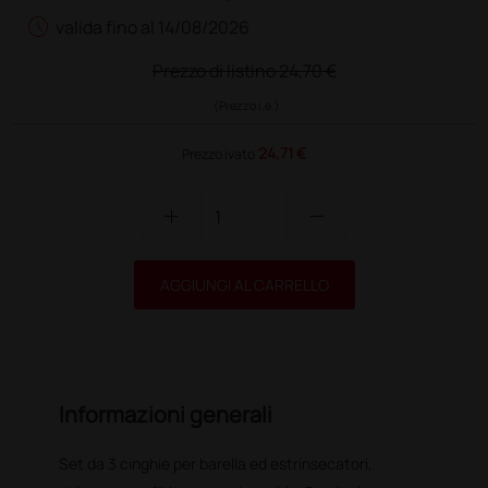
schedule
valida fino al 14/08/2026
Prezzo di listino
24,70 €
(Prezzo i.e.)
24,71 €
Prezzo ivato
add
remove
AGGIUNGI AL CARRELLO
Informazioni generali
Set da 3 cinghie per barella ed estrinsecatori,