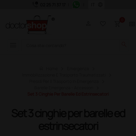
call_quality
language
02 25 71 37 17
|
|
0
person
favorite_border
shopping_cart
two_pager
menu
search
home
Home
Emergenza
Immobilizzazione E Trasporto Traumatizzati
Presidi Per Il Trasporto In Emergenza
Barelle Emergenza - Accessori
Set 3 Cinghie Per Barelle Ed Estrinsecatori
Set 3 cinghie per barelle ed
estrinsecatori