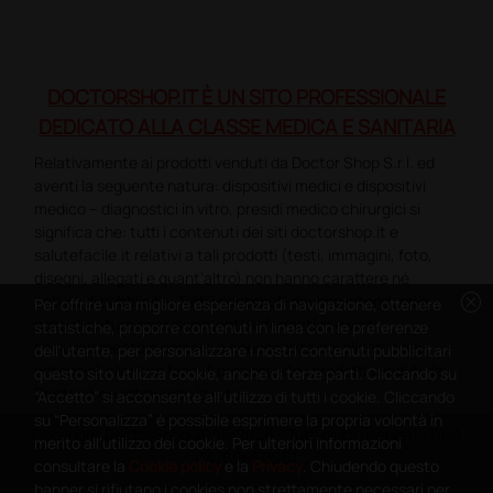
DOCTORSHOP.IT È UN SITO PROFESSIONALE
DEDICATO ALLA CLASSE MEDICA E SANITARIA
Relativamente ai prodotti venduti da Doctor Shop S.r.l. ed
aventi la seguente natura: dispositivi medici e dispositivi
medico – diagnostici in vitro, presidi medico chirurgici si
significa che: tutti i contenuti dei siti doctorshop.it e
salutefacile.it relativi a tali prodotti (testi, immagini, foto,
disegni, allegati e quant’altro) non hanno carattere né
cancel
natura di pubblicità. Tutti i contenuti devono intendersi e
Per offrire una migliore esperienza di navigazione, ottenere
sono di natura esclusivamente informativa e volti
statistiche, proporre contenuti in linea con le preferenze
esclusivamente a portare a conoscenza dei clienti e dei
dell'utente, per personalizzare i nostri contenuti pubblicitari
potenziali clienti in fase di preacquisto i prodotti venduti da
questo sito utilizza cookie, anche di terze parti. Cliccando su
Doctorshop attraverso la rete.
“Accetto” si acconsente all'utilizzo di tutti i cookie. Cliccando
su “Personalizza” è possibile esprimere la propria volontà in
Copyright DoctorShop 2005-2026 - Tutti diritti riservati - P.IVA
merito all'utilizzo dei cookie. Per ulteriori informazioni
04760660961
consultare la
Cookie policy
e la
Privacy
. Chiudendo questo
banner si rifiutano i cookies non strettamente necessari per