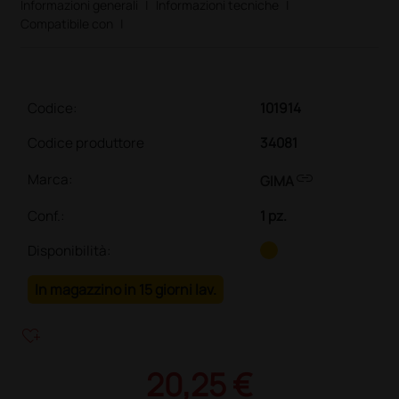
Informazioni generali
|
Informazioni tecniche
|
Compatibile con
|
Codice:
101914
Codice produttore
34081
link
Marca:
GIMA
Conf.
:
1 pz.
Disponibilità:
In magazzino in 15 giorni lav.
heart_plus
20,25 €