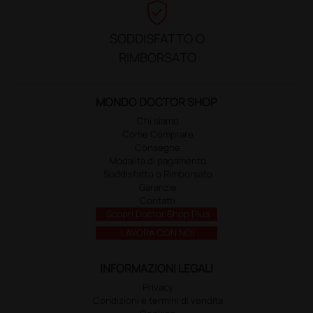
verified_user
SODDISFATTO O
RIMBORSATO
MONDO DOCTOR SHOP
Chi siamo
Come Comprare
Consegne
Modalità di pagamento
Soddisfatto o Rimborsato
Garanzie
Contatti
Scopri Doctor Shop Plus
LAVORA CON NOI
INFORMAZIONI LEGALI
Privacy
Condizioni e termini di vendita