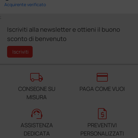
Acquirente verificato
;
Iscriviti alla newsletter e ottieni il buono
sconto di benvenuto
Iscriviti
local_shipping
credit_card
CONSEGNE SU
PAGA COME VUOI
MISURA
support_agent
request_quote
ASSISTENZA
PREVENTIVI
DEDICATA
PERSONALIZZATI