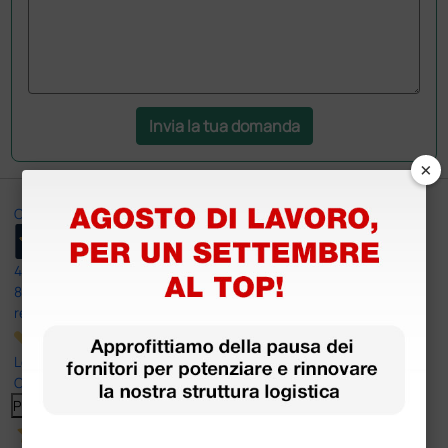
Invia la tua domanda
×
Ottimo
4,6
/5
8.330
recensioni
Le nostre recensioni a 4 e 5 stelle.
Clicca qui per leggerle tutte >
Precedente
Successivo