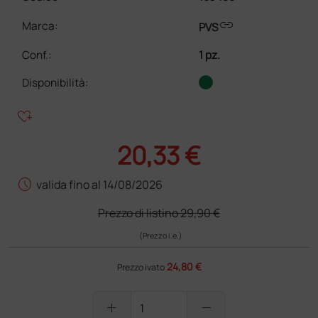
link
Marca:
PVS
Conf.
:
1 pz.
Disponibilità:
heart_plus
20,33 €
schedule
valida fino al 14/08/2026
Prezzo di listino
29,90 €
(Prezzo i.e.)
24,80 €
Prezzo ivato
add
remove