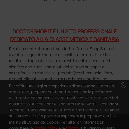
DOCTORSHOP.IT È UN SITO PROFESSIONALE
DEDICATO ALLA CLASSE MEDICA E SANITARIA
Relativamente ai prodotti venduti da Doctor Shop S.r.l. ed
aventi la seguente natura: dispositivi medici e dispositivi
medico – diagnostici in vitro, presidi medico chirurgici si
significa che: tutti i contenuti dei siti doctorshop.it e
salutefacile.it relativi a tali prodotti (testi, immagini, foto,
disegni, allegati e quant’altro) non hanno carattere né
cancel
natura di pubblicità. Tutti i contenuti devono intendersi e
Per offrire una migliore esperienza di navigazione, ottenere
sono di natura esclusivamente informativa e volti
statistiche, proporre contenuti in linea con le preferenze
esclusivamente a portare a conoscenza dei clienti e dei
dell'utente, per personalizzare i nostri contenuti pubblicitari
potenziali clienti in fase di preacquisto i prodotti venduti da
questo sito utilizza cookie, anche di terze parti. Cliccando su
Doctorshop attraverso la rete.
“Accetto” si acconsente all'utilizzo di tutti i cookie. Cliccando
su “Personalizza” è possibile esprimere la propria volontà in
Copyright DoctorShop 2005-2026 - Tutti diritti riservati - P.IVA
merito all'utilizzo dei cookie. Per ulteriori informazioni
04760660961
consultare la
Cookie policy
e la
Privacy
. Chiudendo questo