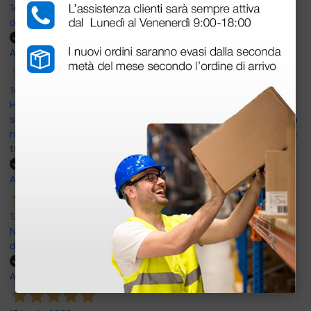
14 Luglio 2026
ottima
Acquirente verificato
14 Luglio 2026
Ho acquistato un ecografo da Doctor Shop e sono rimasto molto
soddisfatto dell'esperienza. Apparecchiatura di qualità, consegna
nei tempi previsti e un servizio clienti disponibile che ha risposto a
tutti i miei dubbi prima dell'acquisto. Consigliato
Acquirente verificato
13 Luglio 2026
Nulla da eccepire. Tutto estremamente chiaro e corretto,
dall’ordine alla consegna.
Acquirente verificato