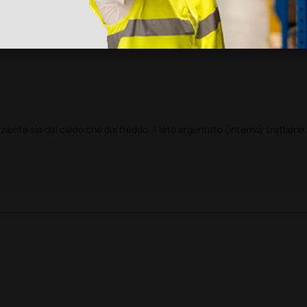
viscosa) che si usano per mantenere il calore in caso di 
ente sia dal caldo che dal freddo. Il lato argentato (interno) trattiene i