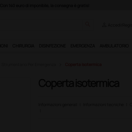
Club", un anno di spedizioni a 39,90 euro + IVA!
search
person
Accedi/Regis
IONI
CHIRURGIA
DISINFEZIONE
EMERGENZA
AMBULATORIO
Strumentario Per Emergenza
Coperta Isotermica
Coperta isotermica
Informazioni generali
|
Informazioni tecniche
|
C
|