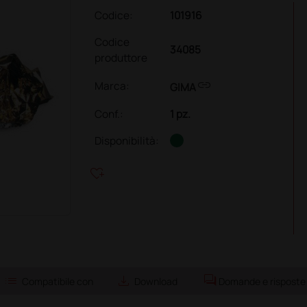
Codice:
101916
Codice
34085
produttore
link
Marca:
GIMA
Conf.
:
1 pz.
Disponibilità:
heart_plus
list
save_alt
forum
Compatibile con
Download
Domande e risposte 