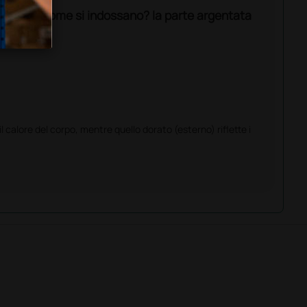
ipotermia, come si indossano? la parte argentata
l calore del corpo, mentre quello dorato (esterno) riflette i