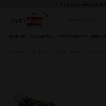
Acquistando il servizio "Ds 
MONOUSO
DIAGNOSTICA
APPARECCHIATURE
MEDICAZ
home
Home
Emergenza
Kit E Strumentario Emergenza