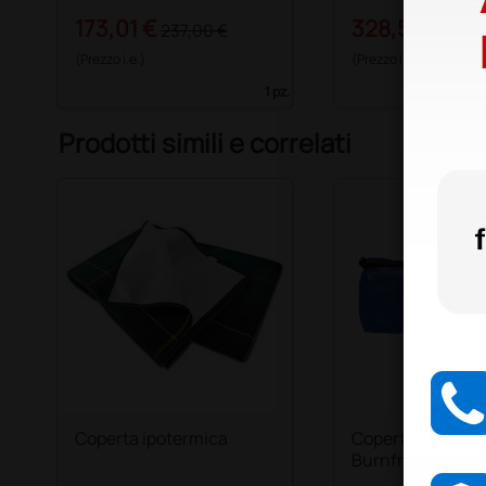
173,01 €
328,50 €
237,00 €
450,
(Prezzo i.e.)
(Prezzo i.e.)
1 pz.
Prodotti simili e correlati
Coperta ipotermica
Coperta per usti
Burnfree - 183 × 