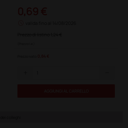
0,69 €
schedule
valida fino al 14/08/2026
Prezzo di listino
1,24 €
(Prezzo i.e.)
0,84 €
Prezzo ivato
add
remove
AGGIUNGI AL CARRELLO
dei colleghi