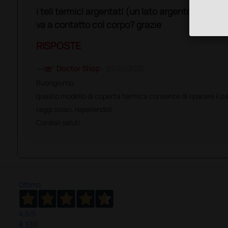
i teli termici argentati (un lato argento e uno 
va a contatto col corpo? grazie
RISPOSTE
Doctor Shop
- 07/01/2021
Buongiorno,
questo modello di coperta termica consente di riparare il pazi
raggi solari, repellendoli.
Cordiali saluti
Ottimo
4,6
/5
8.330