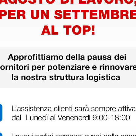
00 €
1 pz.
oni
Coperta antifiamma
Coperta
152 cm