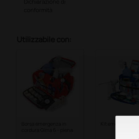
Dichiarazione di
conformità
Utilizzabile con:
Borsa emergenza in
Kit emergenza G
cordura Gima 6 - piena