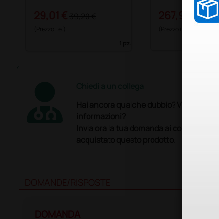
29,01 €
267,91 €
39,20 €
367,0
(Prezzo i.e.)
(Prezzo i.e.)
1 pz.
Chiedi a un collega
Hai ancora qualche dubbio? Vuoi ulterio
informazioni?
Invia ora la tua domanda ai colleghi che
acquistato questo prodotto.
DOMANDE/RISPOSTE
DOMANDA