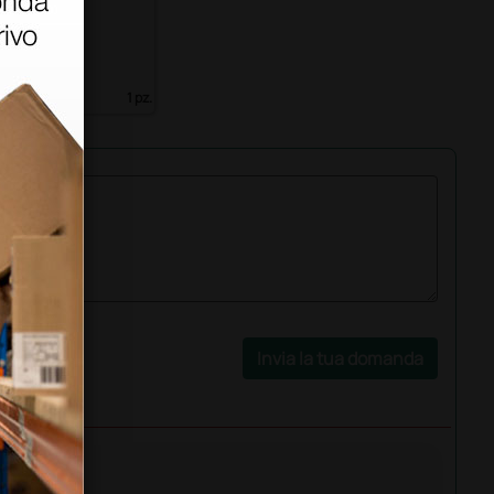
)
1 pz.
Invia la tua domanda