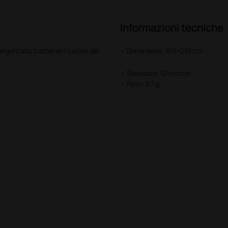
Informazioni tecniche
rgentato trattiene il calore del
• Dimensioni: 160×210 cm
• Spessore: 12 micron
• Peso: 67 g