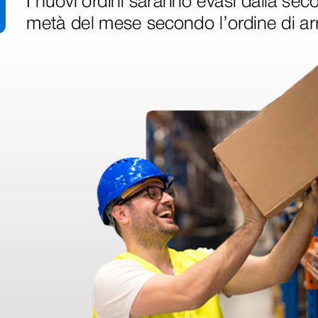
20,33 €
1,15 €
0 €
29,90 €
(Prezzo i.e.)
(Prezzo i.e.
1 pz.
1 pz.
ri
 hanno già