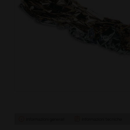
info
assignment
Informazioni generali
Informazioni tecniche