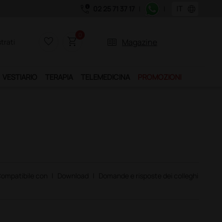
call_quality
language
02 25 71 37 17
|
|
0
favorite_border
shopping_cart
two_pager
Magazine
trati
VESTIARIO
TERAPIA
TELEMEDICINA
PROMOZIONI
ompatibile con
|
Download
|
Domande e risposte dei colleghi