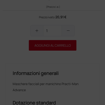
(Prezzo i.e.)
20,91 €
Prezzo ivato
add
remove
AGGIUNGI AL CARRELLO
Informazioni generali
Maschere facciali per manichino Practi-Man
Advance
Dotazione standard