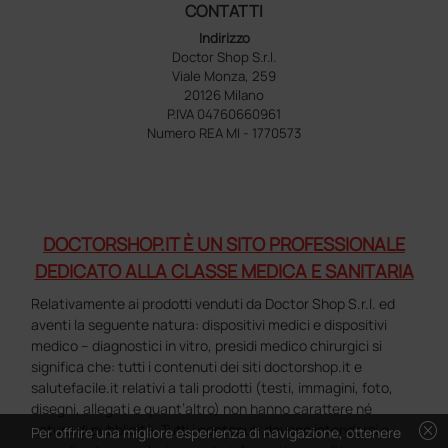
CONTATTI
Indirizzo
Doctor Shop S.r.l.
Viale Monza, 259
20126 Milano
P.IVA 04760660961
Numero REA MI - 1770573
DOCTORSHOP.IT È UN SITO PROFESSIONALE
DEDICATO ALLA CLASSE MEDICA E SANITARIA
Relativamente ai prodotti venduti da Doctor Shop S.r.l. ed
aventi la seguente natura: dispositivi medici e dispositivi
medico – diagnostici in vitro, presidi medico chirurgici si
significa che: tutti i contenuti dei siti doctorshop.it e
salutefacile.it relativi a tali prodotti (testi, immagini, foto,
disegni, allegati e quant’altro) non hanno carattere né
cancel
natura di pubblicità. Tutti i contenuti devono intendersi e
Per offrire una migliore esperienza di navigazione, ottenere