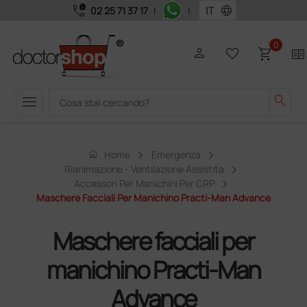
call_quality
language
02 25 71 37 17
|
|
0
person
favorite_border
shopping_cart
two_pager
menu
search
home
Home
Emergenza
Rianimazione - Ventilazione Assistita
Accessori Per Manichini Per CRP
Maschere Facciali Per Manichino Practi-Man Advance
Maschere facciali per
manichino Practi-Man
Advance