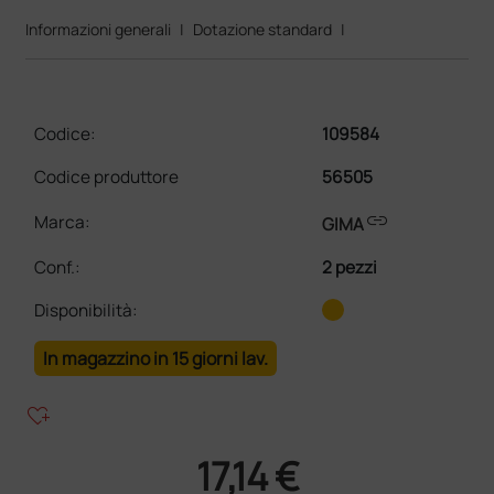
Informazioni generali
|
Dotazione standard
|
Codice:
109584
Codice produttore
56505
link
Marca:
GIMA
Conf.
:
2 pezzi
Disponibilità:
In magazzino in 15 giorni lav.
heart_plus
17,14 €