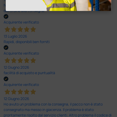
Nulla da eccepire. Tutto estremamente chiaro e corretto,
dall’ordine alla consegna.
Acquirente verificato
13 Luglio 2026
Rapidi, disponibili ben forniti
Acquirente verificato
12 Giugno 2026
facilità di acquisto e puntualità
Acquirente verificato
12 Giugno 2026
Ho avuto un problema con la consegna, il pacco non è stato
consegnato ma messo in giacenza. Il problema è stato
prontamente risolto dal servizio clienti. Altro problema il codice di