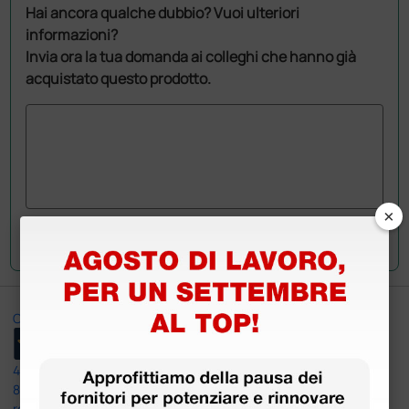
Hai ancora qualche dubbio? Vuoi ulteriori
informazioni?
Invia ora la tua domanda ai colleghi che hanno già
acquistato questo prodotto.
×
Invia la tua domanda
Ottimo
4,6
/5
8.330
recensioni