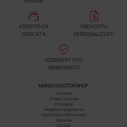
MISURA
support_agent
request_quote
ASSISTENZA
PREVENTIVI
DEDICATA
PERSONALIZZATI
verified_user
SODDISFATTO O
RIMBORSATO
MONDO DOCTOR SHOP
Chi siamo
Come Comprare
Consegne
Modalità di pagamento
Soddisfatto o Rimborsato
Garanzie
Contatti