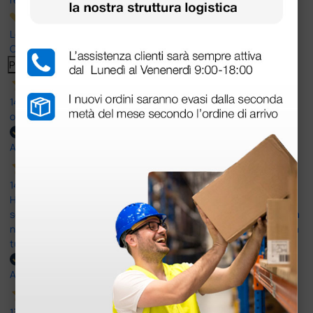
Le nostre recensioni a 4 e 5 stelle.
Clicca qui per leggerle tutte >
Precedente
Successivo
14 Luglio 2026
ottima
Acquirente verificato
14 Luglio 2026
Ho acquistato un ecografo da Doctor Shop e sono rimasto molto
soddisfatto dell'esperienza. Apparecchiatura di qualità, consegna
nei tempi previsti e un servizio clienti disponibile che ha risposto a
tutti i miei dubbi prima dell'acquisto. Consigliato
Acquirente verificato
13 Luglio 2026