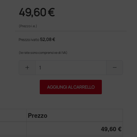
49,60 €
(Prezzo i.e.)
52,08 €
Prezzo ivato
(le rate sono comprensive di IVA)
add
remove
AGGIUNGI AL CARRELLO
Prezzo
49,60 €