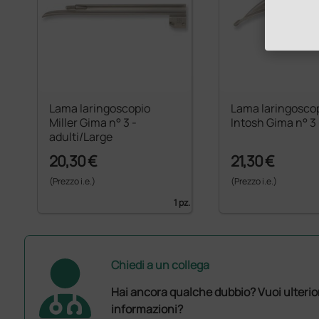
Lama laringoscopio
Lama laringosco
Miller Gima n° 3 -
Intosh Gima n° 3 
adulti/Large
20,30 €
21,30 €
(Prezzo i.e.)
(Prezzo i.e.)
1 pz.
Chiedi a un collega
Hai ancora qualche dubbio? Vuoi ulterio
informazioni?