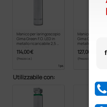
Manico per laringoscopio
Manico per larin
Gima Green F.O. LED in
Gima Green F.O. 
metallo ricaricabile 2,5 V
metallo ricaricabi
- adulti
- adulti
114,00 €
127,00 €
(Prezzo i.e.)
(Prezzo i.e.)
1 pz.
Utilizzabile con: