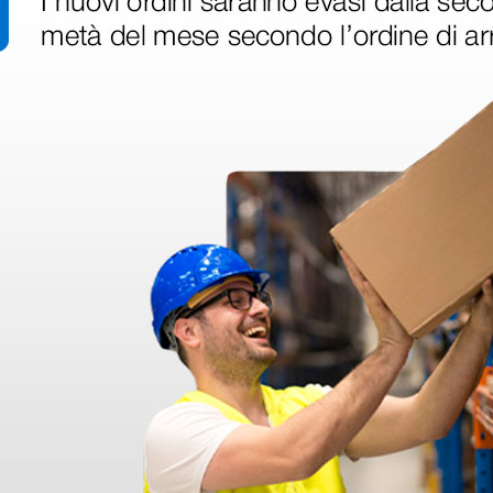
goscopio
LED in
le 3,5 V
1 pz.