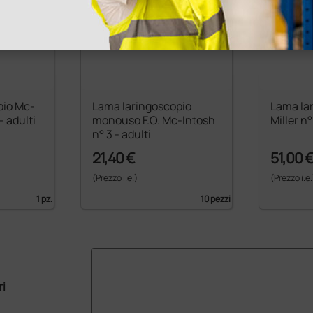
pio Mc-
Lama laringoscopio
Lama lar
- adulti
monouso F.O. Mc-Intosh
Miller n°
n° 3 - adulti
21,40 €
51,00 
(Prezzo i.e.)
(Prezzo i.e.
1 pz.
10 pezzi
ri