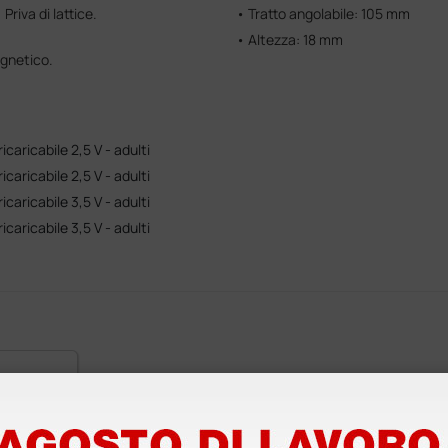
riva di lattice.
• Tratto angolabile: 105 mm
• Altezza: 18 mm
agnetico.
caricabile 2,5 V - adulti
caricabile 2,5 V - adulti
caricabile 3,5 V - adulti
caricabile 3,5 V - adulti