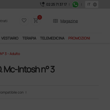
call_quality
language
02 25 71 37 17
|
|
Acquistando il servizio "Ds Club", un anno di spedizioni a 39,
0
favorite_border
shopping_cart
two_pager
Magazine
trati
VESTIARIO
TERAPIA
TELEMEDICINA
PROMOZIONI
N° 3 - Adulto
. Mc-Intosh n° 3
ompatibile con
|