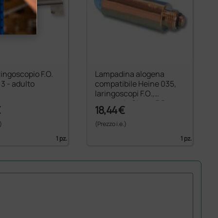
ingoscopio F.O.
Lampadina alogena
 3 - adulto
compatibile Heine 035,
laringoscopi F.O.,
otoscopio Sigma F.O. e
€
18,44 €
Gimalux - 2,5V
)
(Prezzo i.e.)
1 pz.
1 pz.