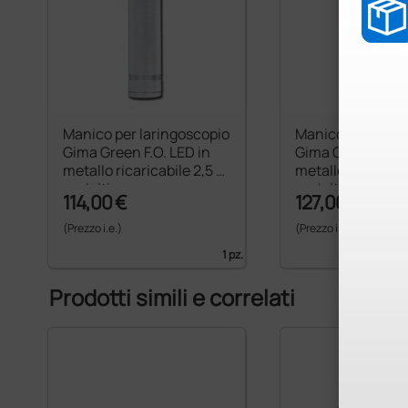
Manico per laringoscopio
Manico per larin
Gima Green F.O. LED in
Gima Green F.O. 
metallo ricaricabile 2,5 V
metallo ricaricabi
- adulti
- adulti
114,00 €
127,00 €
(Prezzo i.e.)
(Prezzo i.e.)
1 pz.
Prodotti simili e correlati