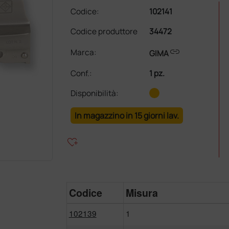
Codice:
102141
Codice produttore
34472
link
Marca:
GIMA
Conf.
:
1 pz.
Disponibilità:
In magazzino in 15 giorni lav.
heart_plus
Codice
Misura
102139
1