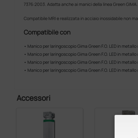
7376:2003. Adatta anche ai manici della linea Green GIMA. P
Compatibile MRI e realizzata in acciaio inossidabile non m
Compatibile con
• Manico per laringoscopio Gima Green F.O. LED in metallo ri
• Manico per laringoscopio Gima Green F.O. LED in metallo ri
• Manico per laringoscopio Gima Green F.O. LED in metallo ri
• Manico per laringoscopio Gima Green F.O. LED in metallo ri
Accessori