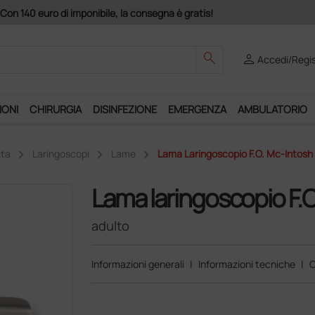
search
person
Accedi/Regis
IONI
CHIRURGIA
DISINFEZIONE
EMERGENZA
AMBULATORIO
ita
Laringoscopi
Lame
Lama Laringoscopio F.O. Mc-Intosh 
Lama laringoscopio F.O
adulto
Informazioni generali
|
Informazioni tecniche
|
C