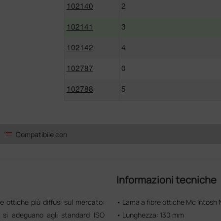
102140
2
102141
3
102142
4
102787
0
102788
5
list
Compatibile con
Informazioni tecniche
e ottiche più diffusi sul mercato:
• Lama a fibre ottiche Mc Intosh 
e si adeguano agli standard ISO
• Lunghezza: 130 mm