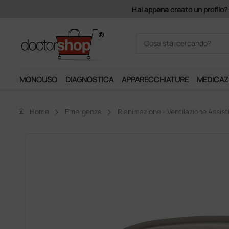
a creato un profilo? Con 140 euro di imponibile, la consegna è gratis!
MONOUSO
DIAGNOSTICA
APPARECCHIATURE
MEDICAZ
home
Home
Emergenza
Rianimazione - Ventilazione Assist