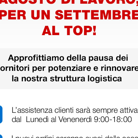
goscopio
LED in
le 3,5 V
1 pz.