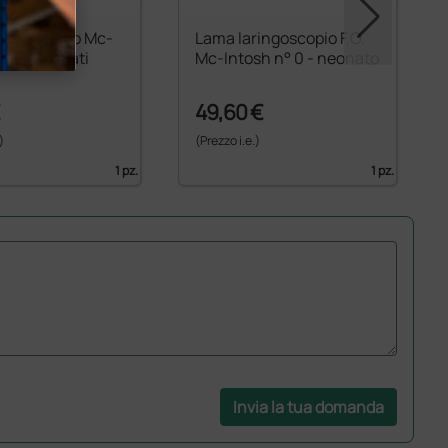
ringoscopio Mc-
Lama laringoscopio F.O.
° 0 - neonati
Mc-Intosh n° 0 - neonato
€
49,60 €
)
(Prezzo i.e.)
1 pz.
1 pz.
Invia la tua domanda