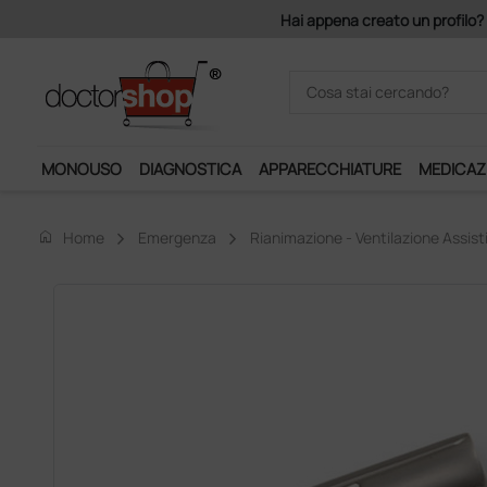
mponibile, la consegna è gratis!
MONOUSO
DIAGNOSTICA
APPARECCHIATURE
MEDICAZ
home
Home
Emergenza
Rianimazione - Ventilazione Assist