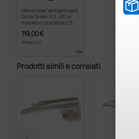
Manico per laringoscopio
Gima Green F.O. LED in
metallo ricaricabile 2,5 V
- pediatrico
119,00 €
(Prezzo i.e.)
1 pz.
Prodotti simili e correlati