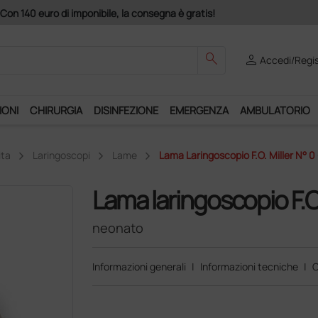
Acquistando il servizio "Ds
search
person
Accedi/Regis
IONI
CHIRURGIA
DISINFEZIONE
EMERGENZA
AMBULATORIO
ita
Laringoscopi
Lame
Lama Laringoscopio F.O. Miller N° 0
Lama laringoscopio F.O.
neonato
Informazioni generali
|
Informazioni tecniche
|
C