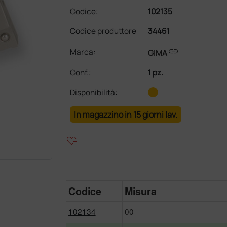
Codice:
102135
Codice produttore
34461
link
Marca:
GIMA
Conf.
:
1 pz.
Disponibilità:
In magazzino in 15 giorni lav.
heart_plus
Codice
Misura
102134
00