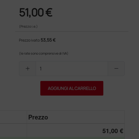
51,00 €
(Prezzo i.e.)
53,55 €
Prezzo ivato
(le rate sono comprensive di IVA)
add
remove
AGGIUNGI AL CARRELLO
Prezzo
51,00 €