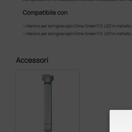
Compatibile con
• Manico per laringoscopio Gima Green F.O. LED in metallo ri
• Manico per laringoscopio Gima Green F.O. LED in metallo ri
Accessori