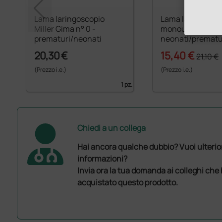
Lama laringoscopio
Lama laringosco
Miller Gima n° 0 -
monouso F.O. Mill
prematuri/neonati
neonati/prematu
20,30 €
15,40 €
21,10 €
(Prezzo i.e.)
(Prezzo i.e.)
1 pz.
Chiedi a un collega
Hai ancora qualche dubbio? Vuoi ulterio
informazioni?
Invia ora la tua domanda ai colleghi che
acquistato questo prodotto.