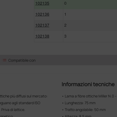
102135
0
102136
1
102137
2
102138
3
list
Compatibile con
Informazioni tecniche
ttiche più diffusi sul mercato:
• Lama a fibre ottiche Miller N.0 
deguano agli standard ISO
• Lunghezza: 75 mm
riva di lattice.
• Tratto angolabile: 50 mm
agnetico.
• Altezza: 8,5 mm