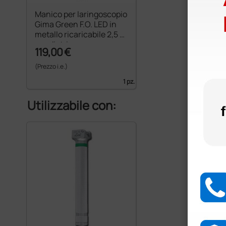
Manico per laringoscopio
Gima Green F.O. LED in
metallo ricaricabile 2,5 V
- pediatrico
119,00 €
(Prezzo i.e.)
1 pz.
Utilizzabile con: