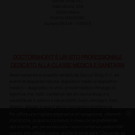
Doctor Shop S.r.l.
Viale Monza, 259
20126 Milano
P.IVA 04760660961
Numero REA MI - 1770573
DOCTORSHOP.IT È UN SITO PROFESSIONALE
DEDICATO ALLA CLASSE MEDICA E SANITARIA
Relativamente ai prodotti venduti da Doctor Shop S.r.l. ed
aventi la seguente natura: dispositivi medici e dispositivi
medico – diagnostici in vitro, presidi medico chirurgici si
significa che: tutti i contenuti dei siti doctorshop.it e
salutefacile.it relativi a tali prodotti (testi, immagini, foto,
disegni, allegati e quant’altro) non hanno carattere né
cancel
natura di pubblicità. Tutti i contenuti devono intendersi e
Per offrire una migliore esperienza di navigazione, ottenere
sono di natura esclusivamente informativa e volti
statistiche, proporre contenuti in linea con le preferenze
esclusivamente a portare a conoscenza dei clienti e dei
dell'utente, per personalizzare i nostri contenuti pubblicitari
potenziali clienti in fase di preacquisto i prodotti venduti da
questo sito utilizza cookie, anche di terze parti. Cliccando su