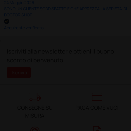
24 Maggio 2026
SONO UN CLIENTE SODDISFATTO E CHE APPREZZA LA SERIETA' DI
DOCTOR SHOP
Acquirente verificato
;
Iscriviti alla newsletter e ottieni il buono
sconto di benvenuto
Iscriviti
local_shipping
credit_card
CONSEGNE SU
PAGA COME VUOI
MISURA