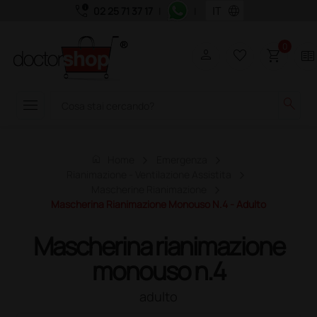
call_quality
language
02 25 71 37 17
|
|
0
person
favorite_border
shopping_cart
two_pager
menu
search
home
Home
Emergenza
Rianimazione - Ventilazione Assistita
Mascherine Rianimazione
Mascherina Rianimazione Monouso N.4 - Adulto
Mascherina rianimazione
monouso n.4
adulto