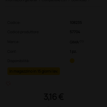
Codice:
108235
Codice produttore
57704
link
Marca:
GIMA
Conf.
:
1 pz.
Disponibilità:
In magazzino in 15 giorni lav.
heart_plus
3,16 €