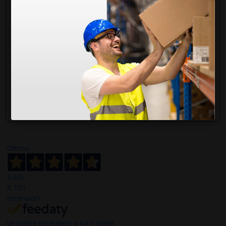
Invia ora la tua domanda ai colleghi che hanno già
acquistato questo prodotto.
Invia la tua domanda
Ottimo
4,6
/5
8.330
recensioni
Le nostre recensioni a 4 e 5 stelle.