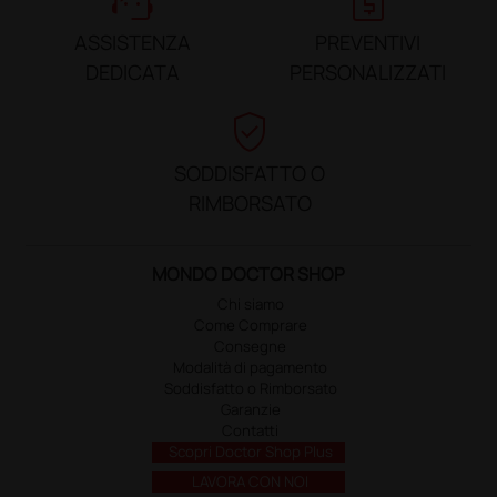
support_agent
request_quote
ASSISTENZA
PREVENTIVI
DEDICATA
PERSONALIZZATI
verified_user
SODDISFATTO O
RIMBORSATO
MONDO DOCTOR SHOP
Chi siamo
Come Comprare
Consegne
Modalità di pagamento
Soddisfatto o Rimborsato
Garanzie
Contatti
Scopri Doctor Shop Plus
LAVORA CON NOI