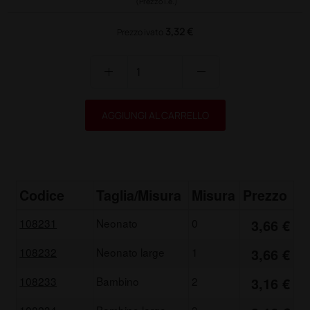
(Prezzo i.e.)
3,32 €
Prezzo ivato
add
remove
AGGIUNGI AL CARRELLO
Codice
Taglia/Misura
Misura
Prezzo
108231
Neonato
0
3,66 €
108232
Neonato large
1
3,66 €
108233
Bambino
2
3,16 €
108234
Bambino large
3