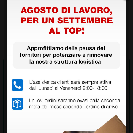
Mascherina rianimazione autoclavabile in
silicone n. 4 - adulto
9,61 €
(Prezzo i.e.)
1 pz.
Chiedi a un collega
Hai ancora qualche dubbio? Vuoi ulteriori
informazioni?