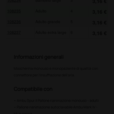
3,16 €
108235
Adulto
4
3,16 €
108236
Adulto grande
5
3,16 €
108237
Adulto extra large
6
3,16 €
Informazioni generali
Mascherina monouso e monopaziente di qualità con
connettore per l'insufflazione dell'aria.
Compatibile con
• Ambu Spur II Pallone rianimazione monouso - adulti
• Pallone rianimazione autoclavabile Ambu Mark IV -
kit in sacca