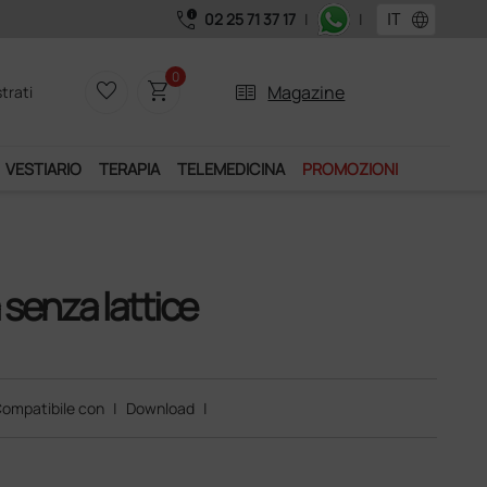
call_quality
language
02 25 71 37 17
|
|
Acquistando il s
0
favorite_border
shopping_cart
two_pager
Magazine
trati
VESTIARIO
TERAPIA
TELEMEDICINA
PROMOZIONI
 senza lattice
ompatibile con
|
Download
|