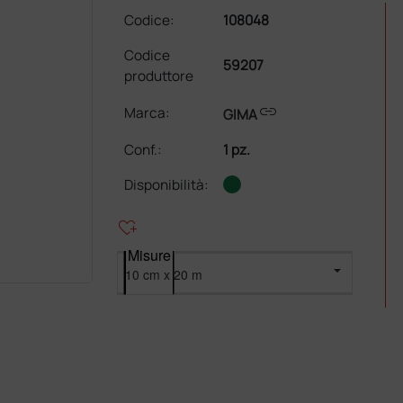
Codice:
108048
Codice
59207
produttore
link
Marca:
GIMA
Conf.
:
1 pz.
Disponibilità:
heart_plus
Misure