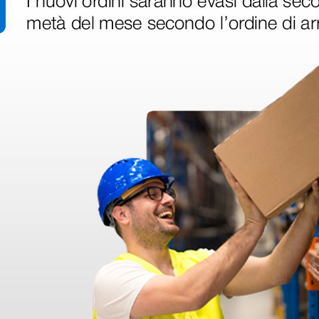
oesiva
Fasciature Tensoplast®
Bendagg
 cm -
BSN - 4,5m × 5 cm
Comprila
5,45 €
5,69 
8,52 €
(Prezzo i.e.)
(Prezzo i.e.
10 pezzi
1 rotolo
ri
 hanno già