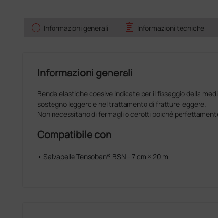
info
assignment
Informazioni generali
Informazioni tecniche
Informazioni generali
Bende elastiche coesive indicate per il fissaggio della medi
sostegno leggero e nel trattamento di fratture leggere.
Non necessitano di fermagli o cerotti poiché perfettament
Compatibile con
• Salvapelle Tensoban® BSN - 7 cm × 20 m