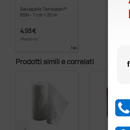
Salvapelle Tensoban®
BSN - 7 cm × 20 m
4,93 €
(Prezzo i.e.)
1 pz.
Prodotti simili e correlati