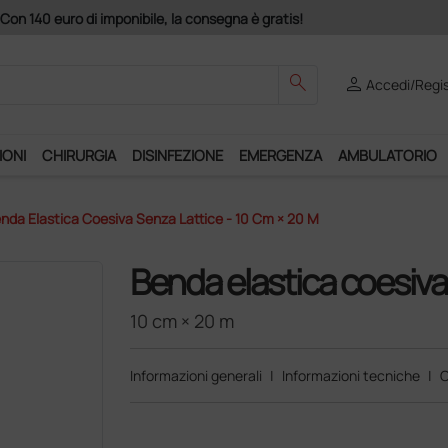
0 euro di imponibile, la consegna è gratis!
search
person
Accedi/Regis
IONI
CHIRURGIA
DISINFEZIONE
EMERGENZA
AMBULATORIO
nda Elastica Coesiva Senza Lattice - 10 Cm × 20 M
Benda elastica coesiva
10 cm × 20 m
Informazioni generali
|
Informazioni tecniche
|
C