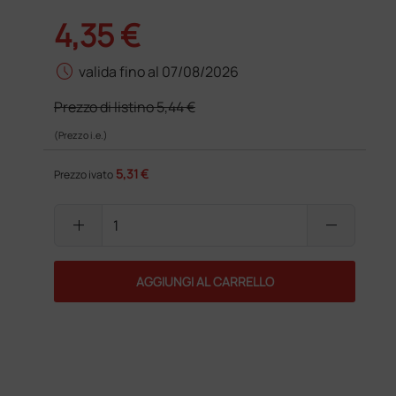
4,35 €
schedule
valida fino al 07/08/2026
Prezzo di listino
5,44 €
(Prezzo i.e.)
5,31 €
Prezzo ivato
add
remove
AGGIUNGI AL CARRELLO