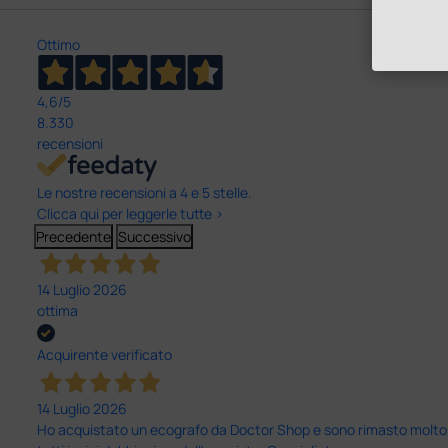
Ottimo
4,6
/5
8.330
recensioni
Le nostre recensioni a 4 e 5 stelle.
Clicca qui per leggerle tutte >
Precedente
Successivo
14 Luglio 2026
ottima
Acquirente verificato
14 Luglio 2026
Ho acquistato un ecografo da Doctor Shop e sono rimasto molto sod