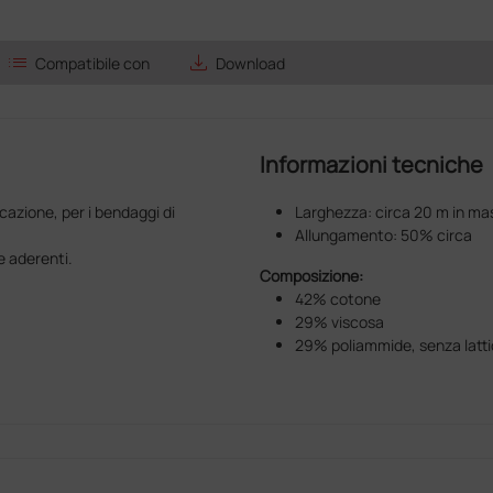
list
save_alt
Compatibile con
Download
Informazioni tecniche
cazione, per i bendaggi di
Larghezza: circa 20 m in m
Allungamento: 50% circa
e aderenti.
Composizione:
42% cotone
29% viscosa
29% poliammide, senza latt