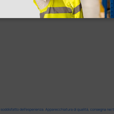
disfatto dell'esperienza. Apparecchiatura di qualità, consegna nei temp