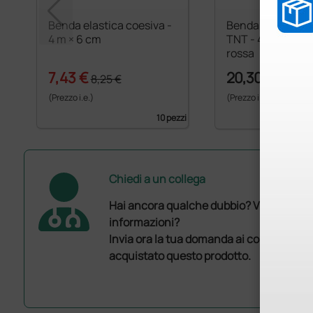
Benda elastica coesiva -
Benda elastica c
4 m × 6 cm
TNT - 4,5 m × 7,5
rossa
7,43 €
20,30 €
8,25 €
(Prezzo i.e.)
(Prezzo i.e.)
10 pezzi
Chiedi a un collega
Hai ancora qualche dubbio? Vuoi ulterio
informazioni?
Invia ora la tua domanda ai colleghi che
acquistato questo prodotto.