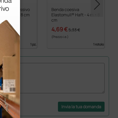
io compressivo
Benda coesiva
n® - 5 m × 8 cm
Elastomull® Haft - 4 m × 8
cm
€
4,69 €
7,29 €
5,33 €
)
(Prezzo i.e.)
1 pz.
1 rotolo
Invia la tua domanda