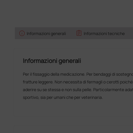
info
assignment
Informazioni generali
Informazioni tecniche
Informazioni generali
Per il fissaggio della medicazione. Per bendaggi di sostegn
fratture leggere. Non necessita di fermagli o cerotti poiché
aderire su se stessa e non sulla pelle. Particolarmente adat
sportivo, sia per umani che per veterinaria.