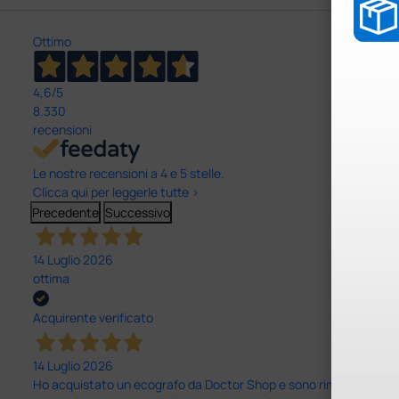
Ottimo
4,6
/5
8.330
recensioni
Le nostre recensioni a 4 e 5 stelle.
Clicca qui per leggerle tutte >
Precedente
Successivo
14 Luglio 2026
ottima
Acquirente verificato
14 Luglio 2026
Ho acquistato un ecografo da Doctor Shop e sono rimasto molto sod