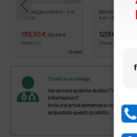
Bendaggio coesivo - 4 m
Benda elastica c
× 8 cm
4 m × 8 cm - verd
139,50 €
12,13 €
155,00 €
(Prezzo i.e.)
(Prezzo i.e.)
72 rotoli
Chiedi a un collega
Hai ancora qualche dubbio? Vuoi ulterio
informazioni?
Invia ora la tua domanda ai colleghi che
acquistato questo prodotto.