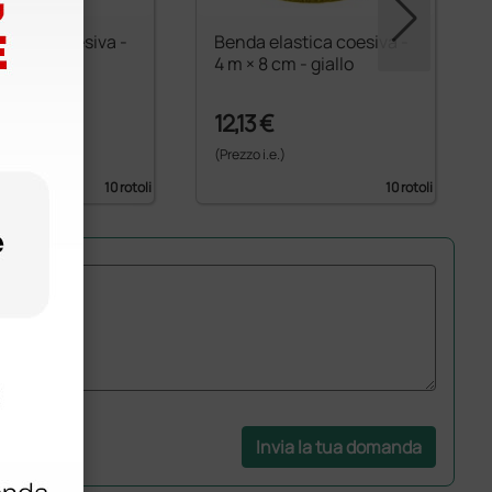
astica coesiva -
Benda elastica coesiva -
cm - rosso
4 m × 8 cm - giallo
12,13 €
)
(Prezzo i.e.)
10 rotoli
10 rotoli
Invia la tua domanda