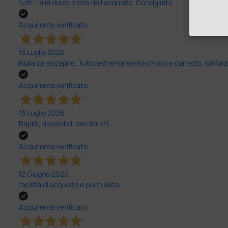
tutti i miei dubbi prima dell'acquisto. Consigliato
Acquirente verificato
13 Luglio 2026
Nulla da eccepire. Tutto estremamente chiaro e corretto, dall’ord
Acquirente verificato
13 Luglio 2026
Rapidi, disponibili ben forniti
Acquirente verificato
12 Giugno 2026
facilità di acquisto e puntualità
Acquirente verificato