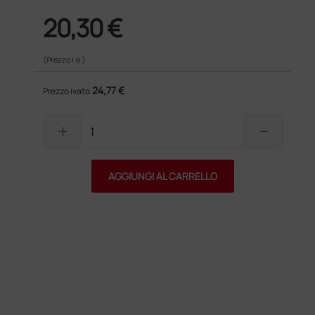
20,30 €
(Prezzo i.e.)
24,77 €
Prezzo ivato
add
remove
AGGIUNGI AL CARRELLO