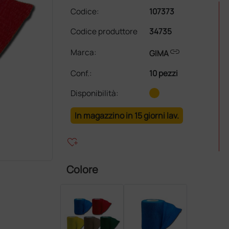
Codice:
107373
Codice produttore
34735
link
Marca:
GIMA
Conf.
:
10 pezzi
Disponibilità:
In magazzino in 15 giorni lav.
heart_plus
Colore