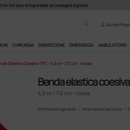
Club", un anno di spedizioni a 39,90 euro + IVA!
search
person
Accedi/Regis
IONI
CHIRURGIA
DISINFEZIONE
EMERGENZA
AMBULATORIO
nda Elastica Coesiva TNT - 4,5 M × 7,5 Cm - Rossa
Benda elastica coesiv
4,5 m × 7,5 cm - rossa
Informazioni generali
|
Informazioni tecniche
|
D