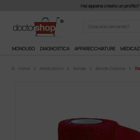
Acquistando il servizio "Ds 
MONOUSO
DIAGNOSTICA
APPARECCHIATURE
MEDICAZ
home
Home
Medicazioni
Bende
Bende Coesive
Be