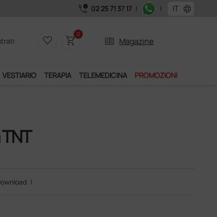
call_quality
language
02 25 71 37 17
|
|
0
favorite_border
shopping_cart
two_pager
Magazine
trati
VESTIARIO
TERAPIA
TELEMEDICINA
PROMOZIONI
a TNT
ownload
|