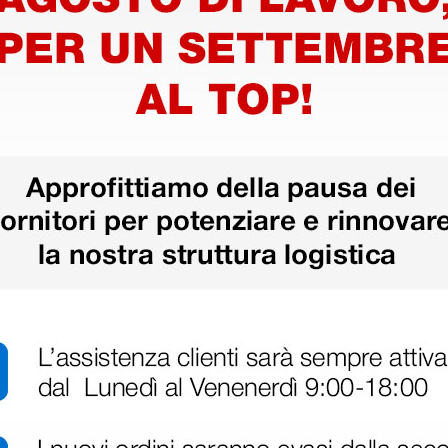
oesiva -
Benda elastica coesiva -
Benda el
e
4 m × 8 cm - blu
4 m × 8 
12,13 €
12,13 €
(Prezzo i.e.)
(Prezzo i.e.
10 rotoli
10 rotoli
ri
 hanno già