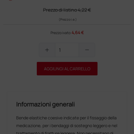
Prezzo di listino
4,22 €
(Prezzo i.e.)
4,64 €
Prezzo ivato
add
remove
AGGIUNGI AL CARRELLO
Informazioni generali
Bende elastiche coesive indicate per il fissaggio della
medicazione, per i bendaggi di sostegno leggero e nel
trattamento di fratture leggere. Non necessitano di