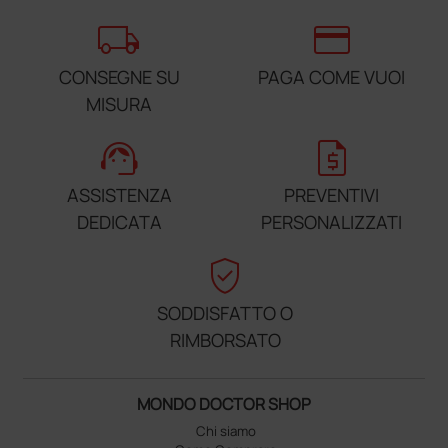
local_shipping
credit_card
CONSEGNE SU
PAGA COME VUOI
MISURA
support_agent
request_quote
ASSISTENZA
PREVENTIVI
DEDICATA
PERSONALIZZATI
verified_user
SODDISFATTO O
RIMBORSATO
MONDO DOCTOR SHOP
Chi siamo