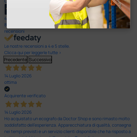
Ottimo
4,6
/5
8.330
recensioni
Le nostre recensioni a 4 e 5 stelle.
Clicca qui per leggerle tutte >
Precedente
Successivo
14 Luglio 2026
ottima
Acquirente verificato
14 Luglio 2026
Ho acquistato un ecografo da Doctor Shop e sono rimasto molto
soddisfatto dell'esperienza. Apparecchiatura di qualità, consegna
nei tempi previsti e un servizio clienti disponibile che ha risposto a