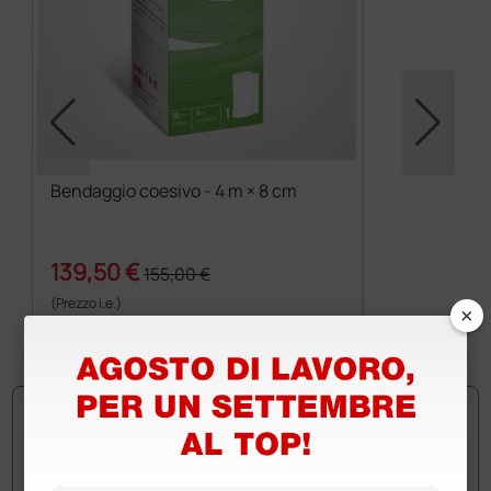
Bendaggio coesivo - 4 m × 8 cm
139,50 €
155,00 €
(Prezzo i.e.)
×
72 rotoli