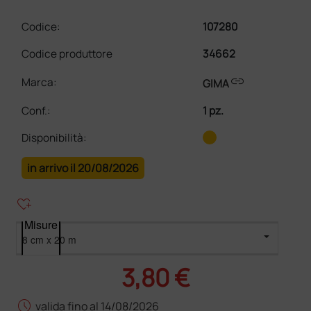
Codice:
107280
Codice produttore
34662
link
Marca:
GIMA
Conf.
:
1 pz.
Disponibilità:
in arrivo il 20/08/2026
heart_plus
Misure
3,80 €
schedule
valida fino al 14/08/2026