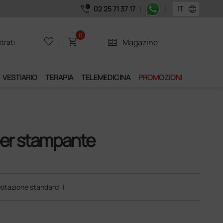
call_quality
language
02 25 71 37 17
|
|
Acquistand
0
favorite_border
shopping_cart
two_pager
Magazine
trati
VESTIARIO
TERAPIA
TELEMEDICINA
PROMOZIONI
per stampante
otazione standard
|