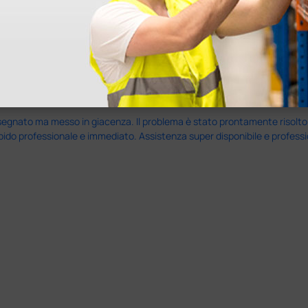
nato ma messo in giacenza. Il problema è stato prontamente risolto dal 
pido professionale e immediato. Assistenza super disponibile e professio