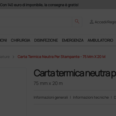
Con 140 euro di imponibile, la consegna è gratis!
search
person
Accedi/Regis
IONI
CHIRURGIA
DISINFEZIONE
EMERGENZA
AMBULATORIO
iature
Carta Termica Neutra Per Stampante - 75 Mm X 20 M
Carta termica neutra 
75 mm x 20 m
Informazioni generali
|
Informazioni tecniche
|
D