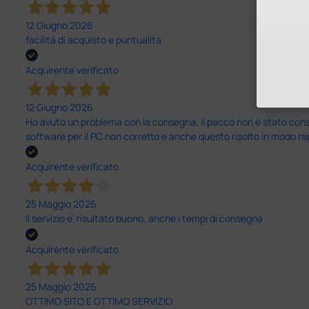
12 Giugno 2026
facilità di acquisto e puntualità
Acquirente verificato
12 Giugno 2026
Ho avuto un problema con la consegna, il pacco non è stato conseg
software per il PC non corretto e anche questo risolto in modo ra
Acquirente verificato
25 Maggio 2026
Il servizio e’ risultato buono, anche i tempi di consegna
Acquirente verificato
25 Maggio 2026
OTTIMO SITO E OTTIMO SERVIZIO