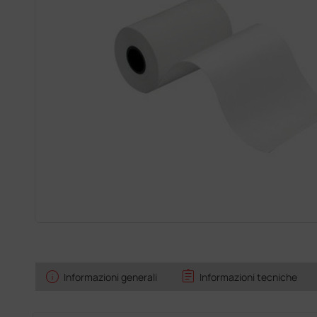
info
assignment
Informazioni generali
Informazioni tecniche