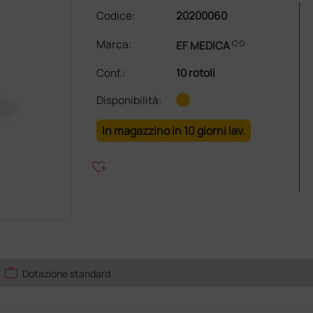
Codice:
20200060
link
Marca:
EF MEDICA
Conf.
:
10 rotoli
Disponibilità:
In magazzino in 10 giorni lav.
heart_plus
work
Dotazione standard