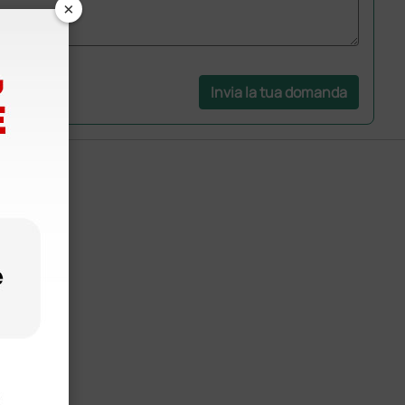
×
Invia la tua domanda