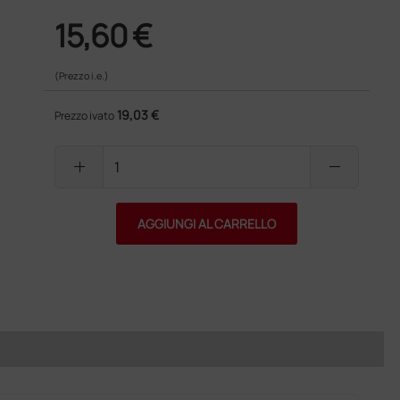
15,60 €
(Prezzo i.e.)
19,03 €
Prezzo ivato
add
remove
AGGIUNGI AL CARRELLO