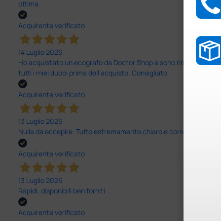
ottima
Acquirente verificato
14 Luglio 2026
Ho acquistato un ecografo da Doctor Shop e sono rimasto molto sod
tutti i miei dubbi prima dell'acquisto. Consigliato
Acquirente verificato
13 Luglio 2026
Nulla da eccepire. Tutto estremamente chiaro e corretto, dall’ord
Acquirente verificato
13 Luglio 2026
Rapidi, disponibili ben forniti
Acquirente verificato