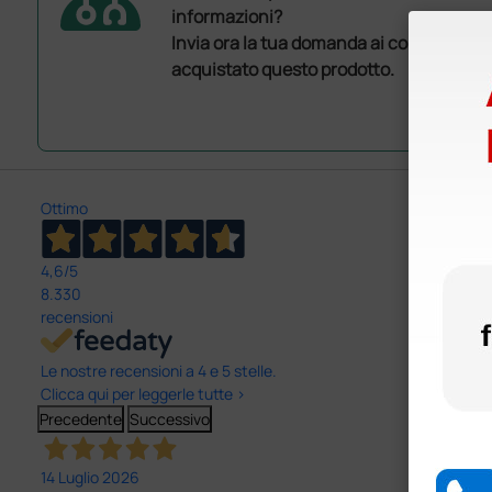
informazioni?
Invia ora la tua domanda ai colleghi che
acquistato questo prodotto.
Ottimo
4,6
/5
8.330
recensioni
Le nostre recensioni a 4 e 5 stelle.
Clicca qui per leggerle tutte >
Precedente
Successivo
14 Luglio 2026