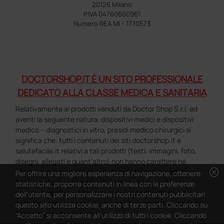
20126 Milano
P.IVA 04760660961
Numero REA MI - 1770573
DOCTORSHOP.IT È UN SITO PROFESSIONALE
DEDICATO ALLA CLASSE MEDICA E SANITARIA
Relativamente ai prodotti venduti da Doctor Shop S.r.l. ed
aventi la seguente natura: dispositivi medici e dispositivi
medico – diagnostici in vitro, presidi medico chirurgici si
significa che: tutti i contenuti dei siti doctorshop.it e
salutefacile.it relativi a tali prodotti (testi, immagini, foto,
disegni, allegati e quant’altro) non hanno carattere né
cancel
natura di pubblicità. Tutti i contenuti devono intendersi e
Per offrire una migliore esperienza di navigazione, ottenere
sono di natura esclusivamente informativa e volti
statistiche, proporre contenuti in linea con le preferenze
esclusivamente a portare a conoscenza dei clienti e dei
dell'utente, per personalizzare i nostri contenuti pubblicitari
potenziali clienti in fase di preacquisto i prodotti venduti da
questo sito utilizza cookie, anche di terze parti. Cliccando su
Doctorshop attraverso la rete.
“Accetto” si acconsente all'utilizzo di tutti i cookie. Cliccando