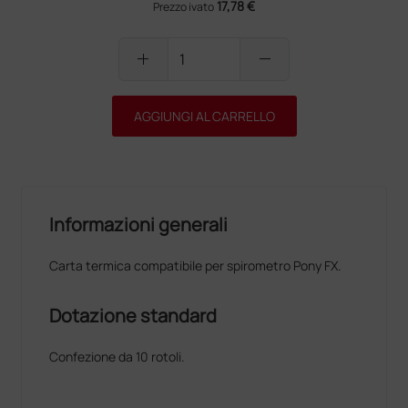
17,78 €
Prezzo ivato
add
remove
AGGIUNGI AL CARRELLO
Informazioni generali
Carta termica compatibile per spirometro Pony FX.
Dotazione standard
Confezione da 10 rotoli.