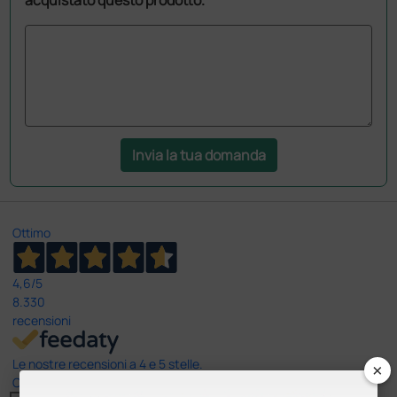
Invia la tua domanda
Ottimo
4,6
/5
8.330
recensioni
Le nostre recensioni a 4 e 5 stelle.
×
Clicca qui per leggerle tutte >