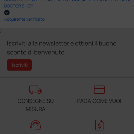
DOCTOR SHOP
Acquirente verificato
;
Iscriviti alla newsletter e ottieni il buono
sconto di benvenuto
Iscriviti
local_shipping
credit_card
CONSEGNE SU
PAGA COME VUOI
MISURA
support_agent
request_quote