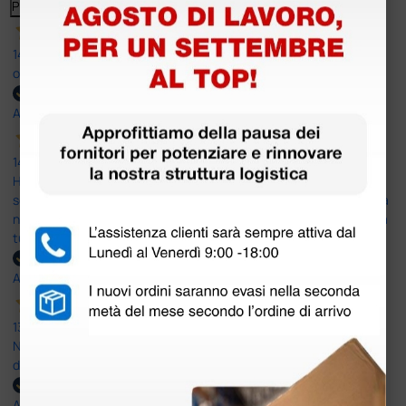
Precedente
Successivo
14 Luglio 2026
ottima
Acquirente verificato
14 Luglio 2026
Ho acquistato un ecografo da Doctor Shop e sono rimasto molto
soddisfatto dell'esperienza. Apparecchiatura di qualità, consegna
nei tempi previsti e un servizio clienti disponibile che ha risposto a
tutti i miei dubbi prima dell'acquisto. Consigliato
Acquirente verificato
13 Luglio 2026
Nulla da eccepire. Tutto estremamente chiaro e corretto,
dall’ordine alla consegna.
Acquirente verificato