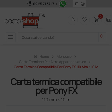
call_quality
language
02 25 71 37 17
|
|
0
person
favorite_border
shopping_cart
two_pager
menu
search
home
Home
Monouso
Carte Termiche Per Altre Apparecchiature
Carta Termica Compatibile Per Pony FX 110 Mm × 10 M
Carta termica compatibile
per Pony FX
110 mm × 10 m