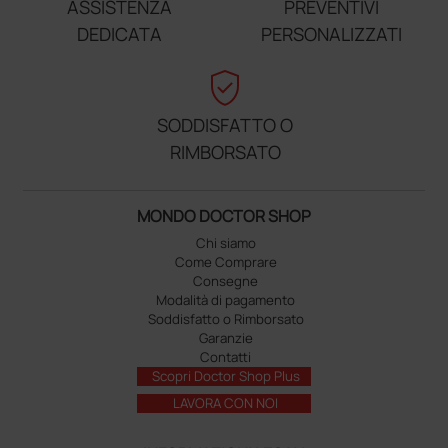
ASSISTENZA
PREVENTIVI
DEDICATA
PERSONALIZZATI
verified_user
SODDISFATTO O
RIMBORSATO
MONDO DOCTOR SHOP
Chi siamo
Come Comprare
Consegne
Modalità di pagamento
Soddisfatto o Rimborsato
Garanzie
Contatti
Scopri Doctor Shop Plus
LAVORA CON NOI