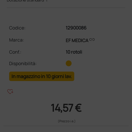
Codice:
12900086
link
Marca:
EF MEDICA
Conf.
:
10 rotoli
Disponibilità:
In magazzino in 10 giorni lav.
heart_plus
14,57 €
(Prezzo i.e.)