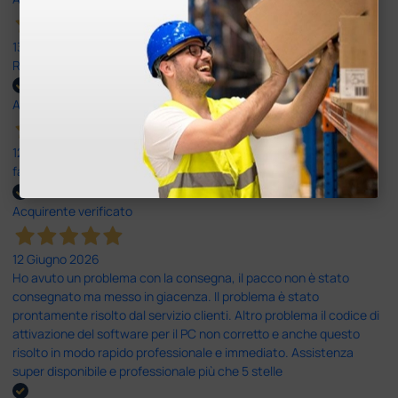
13 Luglio 2026
Rapidi, disponibili ben forniti
Acquirente verificato
12 Giugno 2026
facilità di acquisto e puntualità
Acquirente verificato
12 Giugno 2026
Ho avuto un problema con la consegna, il pacco non è stato
consegnato ma messo in giacenza. Il problema è stato
prontamente risolto dal servizio clienti. Altro problema il codice di
attivazione del software per il PC non corretto e anche questo
risolto in modo rapido professionale e immediato. Assistenza
super disponibile e professionale più che 5 stelle