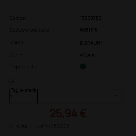
Codice:
15900380
Codice produttore
6081316
link
Marca:
B. BRAUN
Conf.
:
40 paia
Disponibilità:
heart_plus
Taglie sterili
25,94 €
schedule
valida fino al 14/08/2026