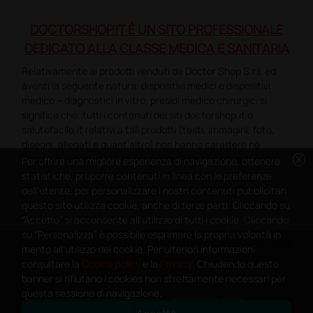
DOCTORSHOP.IT È UN SITO PROFESSIONALE
DEDICATO ALLA CLASSE MEDICA E SANITARIA
Relativamente ai prodotti venduti da Doctor Shop S.r.l. ed
aventi la seguente natura: dispositivi medici e dispositivi
medico – diagnostici in vitro, presidi medico chirurgici si
significa che: tutti i contenuti dei siti doctorshop.it e
salutefacile.it relativi a tali prodotti (testi, immagini, foto,
disegni, allegati e quant’altro) non hanno carattere né
cancel
natura di pubblicità. Tutti i contenuti devono intendersi e
Per offrire una migliore esperienza di navigazione, ottenere
sono di natura esclusivamente informativa e volti
statistiche, proporre contenuti in linea con le preferenze
esclusivamente a portare a conoscenza dei clienti e dei
dell'utente, per personalizzare i nostri contenuti pubblicitari
potenziali clienti in fase di preacquisto i prodotti venduti da
questo sito utilizza cookie, anche di terze parti. Cliccando su
Doctorshop attraverso la rete.
“Accetto” si acconsente all'utilizzo di tutti i cookie. Cliccando
su “Personalizza” è possibile esprimere la propria volontà in
Copyright DoctorShop 2005-2026 - Tutti diritti riservati - P.IVA
merito all'utilizzo dei cookie. Per ulteriori informazioni
04760660961
consultare la
Cookie policy
e la
Privacy
. Chiudendo questo
banner si rifiutano i cookies non strettamente necessari per
questa sessione di navigazione.