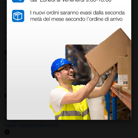
Acquirente verificato
14 Luglio 2026
Ho acquistato un ecografo da Doctor Shop e sono rimasto molto
soddisfatto dell'esperienza. Apparecchiatura di qualità, consegna
nei tempi previsti e un servizio clienti disponibile che ha risposto a
tutti i miei dubbi prima dell'acquisto. Consigliato
Acquirente verificato
13 Luglio 2026
Nulla da eccepire. Tutto estremamente chiaro e corretto,
dall’ordine alla consegna.
Acquirente verificato
13 Luglio 2026
Rapidi, disponibili ben forniti