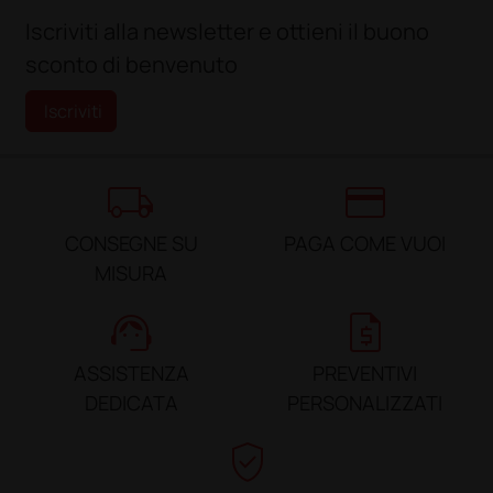
Iscriviti alla newsletter e ottieni il buono
sconto di benvenuto
Iscriviti
local_shipping
credit_card
CONSEGNE SU
PAGA COME VUOI
MISURA
support_agent
request_quote
ASSISTENZA
PREVENTIVI
DEDICATA
PERSONALIZZATI
verified_user