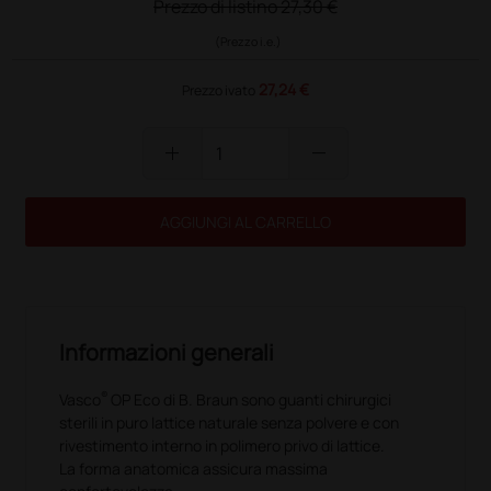
Prezzo di listino
27,30 €
(Prezzo i.e.)
27,24 €
Prezzo ivato
add
remove
AGGIUNGI AL CARRELLO
Informazioni generali
®
Vasco
OP Eco di B. Braun sono guanti chirurgici
sterili in puro lattice naturale senza polvere e con
rivestimento interno in polimero privo di lattice.
La forma anatomica assicura massima