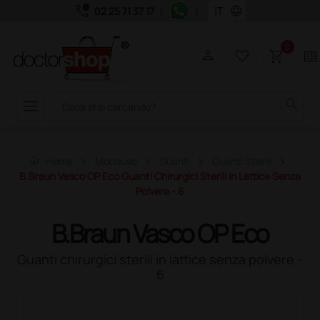
call_quality
language
02 25 71 37 17
|
|
0
person
favorite_border
shopping_cart
two_pager
menu
search
home
Home
Monouso
Guanti
Guanti Sterili
B.Braun Vasco OP Eco Guanti Chirurgici Sterili In Lattice Senza
Polvere - 6
B.Braun Vasco OP Eco
Guanti chirurgici sterili in lattice senza polvere -
6